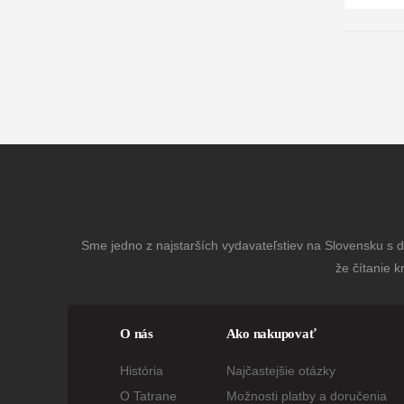
Sme jedno z najstarších vydavateľstiev na Slovensku s dl
že čítanie k
O nás
Ako nakupovať
História
Najčastejšie otázky
O Tatrane
Možnosti platby a doručenia