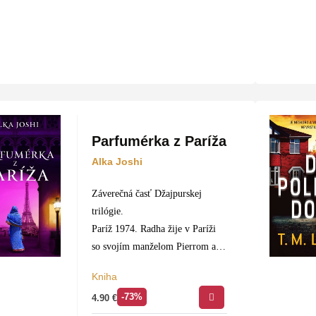
Parfumérka z Paríža
Alka Joshi
Záverečná časť Džajpurskej
trilógie.
Paríž 1974. Radha žije v Paríži
so svojím manželom Pierrom a s
dvomi dcérami. Stále smúti za
Kniha
synčekom, ktorého sa pred rokmi
-73%
4.90
€
vzdala, pretože sama bola