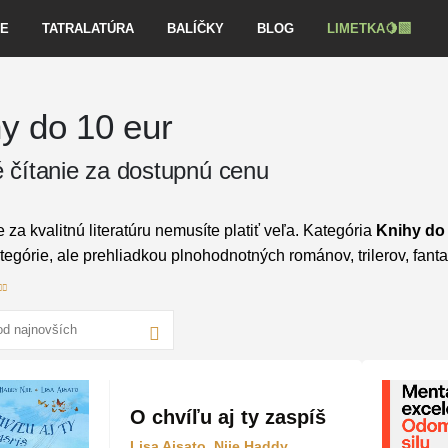
VE
TATRALATÚRA
BALÍČKY
BLOG
LIMETKA🍋‍🟩
y do 10 eur
 čítanie za dostupnú cenu
 za kvalitnú literatúru nemusíte platiť veľa. Kategória
Knihy do 
tegórie, ale prehliadkou plnohodnotných románov, trilerov, fantasy
ných slovenských aj svetových autorov za výrazne znížené ceny
r:
Široká ponuka žánrov od napínavej beletrie až po inšpiratívnu
ita:
Plnohodnotné vydania od overených autorov v špeciálnej c
O chvíľu aj ty zaspíš
up:
Ideálne miesto pre rýchly výber darčeka alebo doplnenie z
Lisa Aisato, Njie Haddy