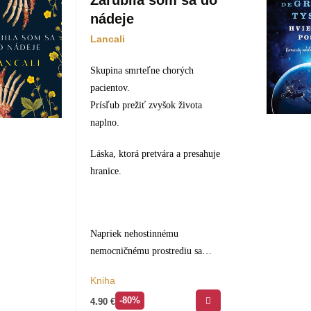
Zaľúbila som sa do
nádeje
Lancali
Skupina smrteľne chorých
pacientov.
Prísľub prežiť zvyšok života
naplno.
Láska, ktorá pretvára a presahuje
hranice.
Napriek nehostinnému
nemocničnému prostrediu sa
skupina smrteľne chorých
Kniha
pacientov teší z každej radosti,
-80%
4.90
€
ktorú má na dosah:…