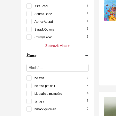
2
Alka Joshi
1
Andrea Bartz
1
Ashley Audrain
1
Barack Obama
1
Christy Lefteri
Zobraziť viac +
Žáner
3
beletria
2
beletria pre deti
4
biografie a memoáre
3
fantasy
6
historický román