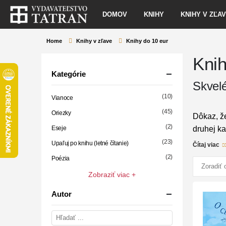
DOMOV
KNIHY
KNIHY V ZĽA
Home
Knihy v zľave
Knihy do 10 eur
Knih
Kategórie
Skvelé
(10)
Vianoce
(45)
Oriezky
Dôkaz, že
(2)
Eseje
druhej ka
renomova
(23)
Upaľuj po knihu (letné čítanie)
Čítaj viac
(2)
Poézia
Výbe
Zobraziť viac +
Kval
Autor
Nák