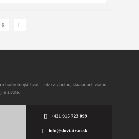
6
e hodnotnejší život – lebo z vlastnej skúsenosti vieme,
i a živote.
+421 915 723 099
info@slovtatran.sk