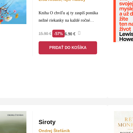
Kniha O chvíľu aj ty zaspíš ponúka
nežné riekanky na každé ročné
obdobie od tichej radosti z prvého
-57%
15.90
€
6.90
€
sniežika cez rozkvitnuté jarné lúky
a hrejivé letá až po farebnú jeseň…
PRIDAŤ DO KOŠÍKA
Siroty
Ondrej Štefánik