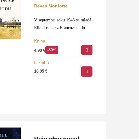
Reyes Monforte
V septembri roku 1943 sa mladá
Ella dostane z Francúzska do
koncentračného tábora
Kniha
Osvienčim. Vedúca ženského
-80%
4.90
€
tábora Maria Mandelová,
krvilačná esesáčka prezývaná
E-kniha
Beštia, zistí, že dokonale ovláda
18.95
€
kaligrafiu, a tak…