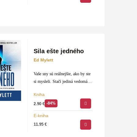
Sila ešte jedného
Ed Mylett
Vaše sny sú reálnejšie, ako by ste
si mysleli. Stačí jediná vedomá
myšlienka a jediný vedomý krok
Kniha
a váš život sa úplne zmení. Ed
-84%
2.90
€
Mylett je profesionálny kouč
atlétov, zabávačov…
E-kniha
11.95
€