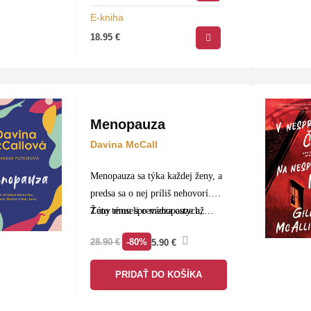
E-kniha
18.95
€
Menopauza
Davina McCall
Menopauza sa týka každej ženy, a
predsa sa o nej príliš nehovorí.
Túto tému sprevádza ostych,
Ženy museli o menopauze až…
hanba, chybné informácie či
-80%
28.90
€
5.90
€
dokonca mlčanie. Preto vznikla
táto kniha.
PRIDAŤ DO KOŠÍKA