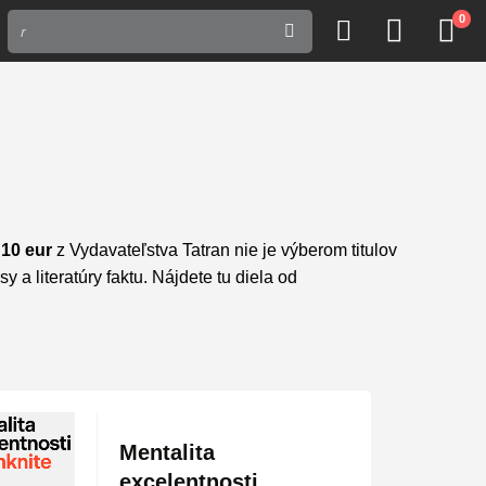
0
10 eur
z Vydavateľstva Tatran nie je výberom titulov
 a literatúry faktu. Nájdete tu diela od
, ktoré potešia vašu knižnicu aj peňaženku.
 non-fiction.
enovej hladine.
Mentalita
ásob na dovolenku.
excelentnosti