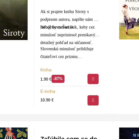
Ak si prajete knihu Siroty s
podpisom autora, napíšte nám na
info@slovtatran.sk
Nebol by to Štefánik, keby cez
.
minulosť nepriniesol prenikavý a
detailný pohľad na súčasnosť.
Slovenskú minulosť približuje
čitateľovi cez prizmu…
Kniha
-87%
1.90
€
E-kniha
10.90
€