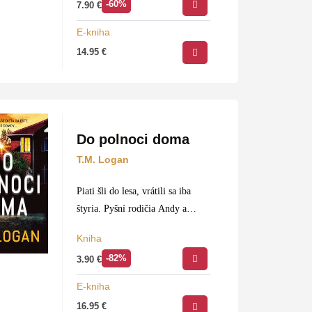
-60%
7.90
€
zbadáte – no nie je…
E-kniha
14.95
€
Do polnoci doma
T.M. Logan
Piati šli do lesa, vrátili sa iba
štyria. Pyšní rodičia Andy a
Laura dovolia synovi ísť s
Kniha
priateľmi osláviť úspešné skúšky.
-82%
3.90
€
Netušia, že zakrátko prežijú
nočnú moru každého rodiča.
E-kniha
Connor…
16.95
€