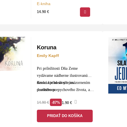
vtedy…
E-kniha
14.90
€
Koruna
Emily Kapff
Pri príležitosti Dňa Zeme
vydávame nádherne ilustrovanú
detskú knihu so silným
Koruna je ideálnym znázornením
posolstvom.
dnešného prepychového života, aby
sme pochopili dôsledky nášho
-87%
14.90
€
1.90
€
spotrebiteľského plytvania.
Názorne ukazuje, ako bude
PRIDAŤ DO KOŠÍKA
vyzerať…