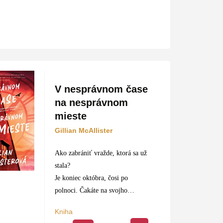
V nesprávnom čase
na nesprávnom
mieste
Gillian McAllister
Ako zabrániť vražde, ktorá sa už
stala?
Je koniec októbra, čosi po
polnoci. Čakáte na svojho
osemnásťročného syna, ktorý mal
Kniha
byť už dávno doma. Nakoniec ho