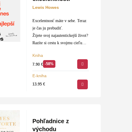
Lewis Howes
Excelentnosť máte v sebe. Teraz
je čas ju prebudiť.
Žijete svoj najautentickejší život?
Razíte si cestu k svojmu cieľu
alebo od neho utekáte? Je toto
Kniha
život, o ktorom chcete, aby
-58%
7.90
€
rozprávalo…
E-kniha
13.95
€
Pohľadnice z
východu