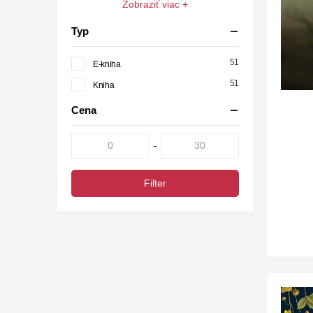
Zobraziť viac +
Typ
51
E-kniha
51
Kniha
Cena
-
Filter