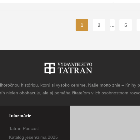
1
2
…
5
horočnou históriou, ktorú si vysoko ceníme. Naše motto znie – Knihy pr
níh nielen obohacuje, ale aj pomáha čitateľom v ich osobnostnom rozvoj
Informácie
Tatran Podcast
Katalóg jeseň/zima 2025