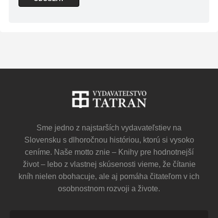
Sme jedno z najstarších vydavateľstiev na
Slovensku s dlhoročnou históriou, ktorú si vysoko
ceníme. Naše motto znie – Knihy pre hodnotnejší
život – lebo z vlastnej skúsenosti vieme, že čítanie
kníh nielen obohacuje, ale aj pomáha čitateľom v ich
osobnostnom rozvoji a živote.