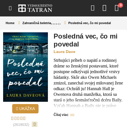
0
Home
Zahraničná beletria
,
,
,
,
,
,
Posledná vec, čo mi povedal
Posledná vec, čo mi
povedal
Laura Dave
Strhujúci príbeh o napätí a rodinnej
dráme so ženskými postavami, ktoré
postupne odkrývajú jednotlivé vrstvy
hádanky. Skôr ako Owen Michaels
zmizol, zanechal svojej milovanej žene
odkaz: Ochráň ju! Hannah Hall je
Owenova druhá manželka, ktorá sa
stará o jeho šestnásťročnú dcéru Baily.
Vzťah Hannah a Baily nie je práve
UKÁŽKA
priateľský. Baily, ktorá v detstve prišla
Čítaj viac
o vlastnú matku, macochu nikdy
neprijala. Po zmiznutí Owena sa začnú
(2619032)