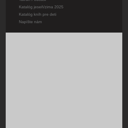
Katalóg jeseň/zima 2025
Katalóg kníh pre deti
Napíšte nám