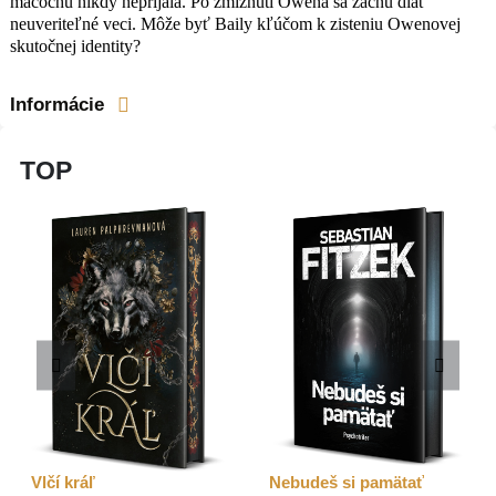
macochu nikdy neprijala. Po zmiznutí Owena sa začnú diať
neuveriteľné veci. Môže byť Baily kľúčom k zisteniu Owenovej
skutočnej identity?
Informácie
TOP
Vlčí kráľ
Nebudeš si pamätať