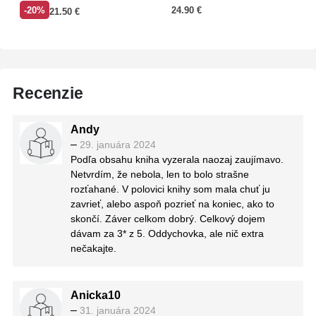
-20%
24.90
€
21.50
€
Recenzie
Andy
–
29. januára 2024
Podľa obsahu kniha vyzerala naozaj zaujímavo.
Netvrdím, že nebola, len to bolo strašne
rozťahané. V polovici knihy som mala chuť ju
zavrieť, alebo aspoň pozrieť na koniec, ako to
skončí. Záver celkom dobrý. Celkový dojem
dávam za 3* z 5. Oddychovka, ale nič extra
nečakajte.
Anicka10
–
31. januára 2024