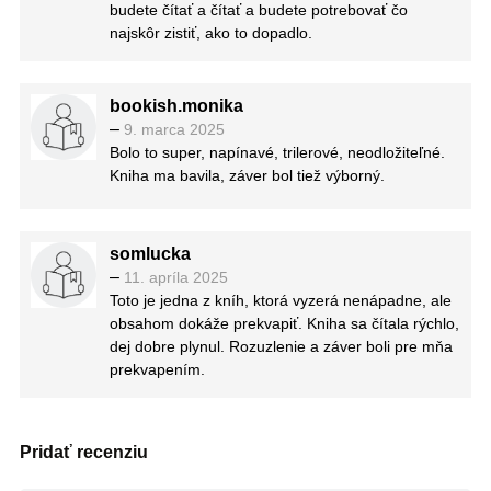
budete čítať a čítať a budete potrebovať čo
najskôr zistiť, ako to dopadlo.
bookish.monika
–
9. marca 2025
Bolo to super, napínavé, trilerové, neodložiteľné.
Kniha ma bavila, záver bol tiež výborný.
somlucka
–
11. apríla 2025
Toto je jedna z kníh, ktorá vyzerá nenápadne, ale
obsahom dokáže prekvapiť. Kniha sa čítala rýchlo,
dej dobre plynul. Rozuzlenie a záver boli pre mňa
prekvapením.
Pridať recenziu