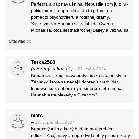
Perfetna a napinava kniha! Nepustila som ju z ruk
pokial som ju neprecitala. Je to príbeh na
pomedzí psychotrileru a rodinnej drámy.
Sustruznicka Hannah sa zalubi do Owena
Michaelsa, otca sestnastrocnej Bailey a vezmu sa.
Raz sa vsak rodinna idylka skonci lebo Owen
Čítaj viac
zmizne a Hannah napise jediny odkaz- Ochran ju.
Pomaly a postupne spolu s Hannah a Bailey
odhaľujete pozadie Owenowho záhadného
Terka2508
zmiznutia a čo jeho náhla strata spraví s ich
(overený zákazník)
–
21. mája 2024
napätým (ne)vzťahom. A ako sa vyrovnaju ked
Nenáročná, zaujímavá oddychovka s tajomstvom.
zistia ze Owen nie je vlastne Owen? Táto kniha
Zápletky, ktoré sa nedajú dopredu predvídať.,
bola od začiatku jedným veľkým tajomstvom a ja
lebo všetko sa uberá iným smerom. Stretne sa
som ho velmi rada a s chutou odhalovala. Ak mate
Hannah ešte niekedy s Owenom?
radi taketo knihy jednoznacne odporucam. 🙂
marc
–
27. septembra 2024
Napínavý trilery, ktorý budete mať problém
odložiť. Zaujímavý a nepredvídateľný príbeh, ktorý