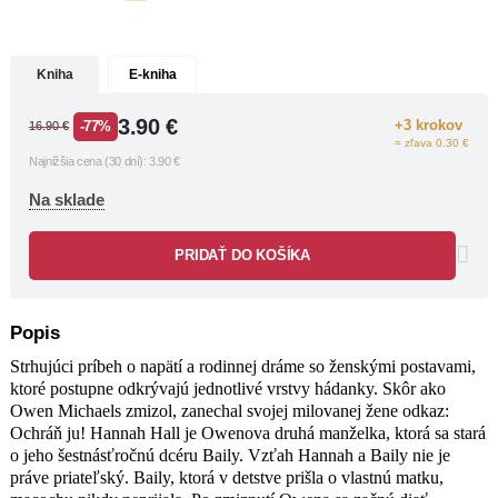
diať neuveriteľné veci. Môže byť Baily
kľúčom k zisteniu Owenovej skutočnej
identity?
Kniha
E-kniha
3.90
€
+3 krokov
-77%
16.90
€
= zľava 0.30 €
Najnižšia cena (30 dní):
3.90
€
Na sklade
PRIDAŤ DO KOŠÍKA
Popis
Strhujúci príbeh o napätí a rodinnej dráme so ženskými postavami,
ktoré postupne odkrývajú jednotlivé vrstvy hádanky. Skôr ako
Owen Michaels zmizol, zanechal svojej milovanej žene odkaz:
Ochráň ju! Hannah Hall je Owenova druhá manželka, ktorá sa stará
o jeho šestnásťročnú dcéru Baily. Vzťah Hannah a Baily nie je
práve priateľský. Baily, ktorá v detstve prišla o vlastnú matku,