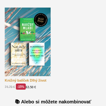
Knižný balíček Dlhý život
-15%
74.70
€
63.50
€
📚 Alebo si môžete nakombinovať