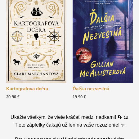
Kartografova dcéra
Ďalšia nezvestná
20.90
€
19.90
€
Ukážte všetkým, že viete kráčať medzi riadkami! 👣 📖
Tieto zápletky čakajú už len na vaše rozuzlenie! ✨