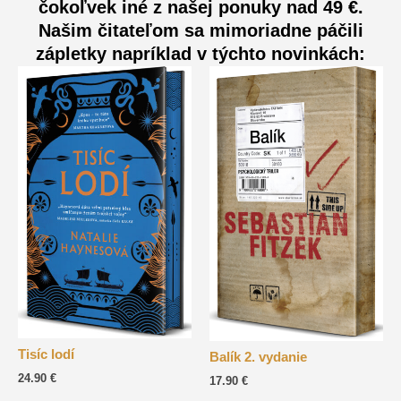
čokoľvek iné z našej ponuky nad 49 €.
Našim čitateľom sa mimoriadne páčili
zápletky napríklad v týchto novinkách:
Tisíc lodí
Balík 2. vydanie
24.90
€
17.90
€