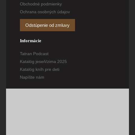
Obchodné podmienky
Ochrana osobných údajov
Odstúpenie od zmluvy
Informácie
Tatran Podcast
Katalóg jeseň/zima 2025
Katalóg kníh pre deti
Napíšte nám