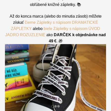
obľúbené knižné zápletky. 📚
Až do konca marca (alebo do minutia zásob) môžete
získať
čierne Zápletky s nápisom DRAMATICKÉ
ZÁPLETKY
alebo
biele Zápletky s nápisom ÚVOD
JADRO ROZUZLENIE
ako
DARČEK k objednávke nad
49 €
. 🎁