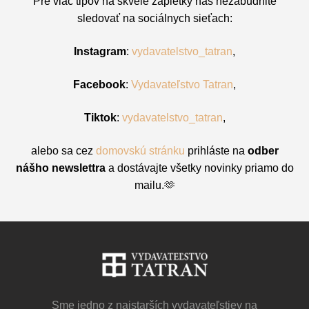
Pre viac tipov na skvelé zápletky nás nezabudnite
sledovať na sociálnych sieťach:
Instagram
:
vydavatelstvo_tatran
,
Facebook
:
Vydavateľstvo Tatran
,
Tiktok
:
vydavatelstvo_tatran
,
alebo sa cez
domovskú stránku
prihláste na
odber
nášho newslettra
a dostávajte všetky novinky priamo do
mailu.🫶
Sme jedno z najstarších vydavateľstiev na