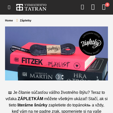
0
Home
Zápletky
📖 Je čítanie súčasťou vášho životného štýlu? Teraz to
vďaka
ZÁPLETKÁM
môžete všetkým ukázať! Stačí, ak si
tieto
literárne šnúrky
zapletiete do topánok👟 a vždy,
keď vám na ne padne zrak, spomeniete si na vaše