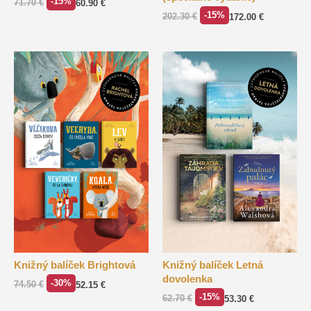
-15%
71.70
€
60.90
€
-15%
202.30
€
172.00
€
Knižný balíček Brightová
Knižný balíček Letná
dovolenka
-30%
74.50
€
52.15
€
-15%
62.70
€
53.30
€