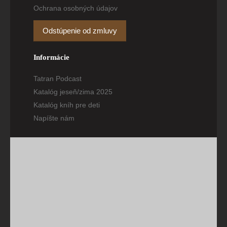
Ochrana osobných údajov
Odstúpenie od zmluvy
Informácie
Tatran Podcast
Katalóg jeseň/zima 2025
Katalóg kníh pre deti
Napíšte nám