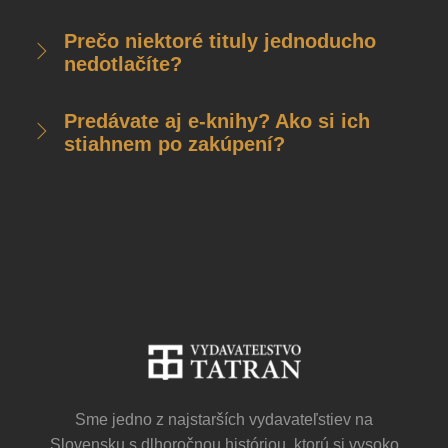
Prečo niektoré tituly jednoducho
nedotlačíte?
Predávate aj e-knihy? Ako si ich
stiahnem po zakúpení?
Sme jedno z najstarších vydavateľstiev na
Slovensku s dlhoročnou históriou, ktorú si vysoko