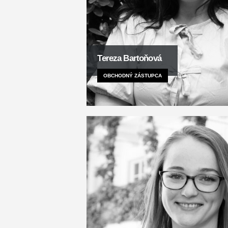
Tereza Bartoňová
OBCHODNÝ ZÁSTUPCA