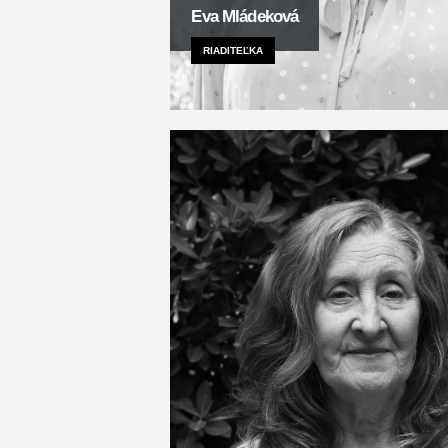
Eva Mládeková
RIADITEĽKA