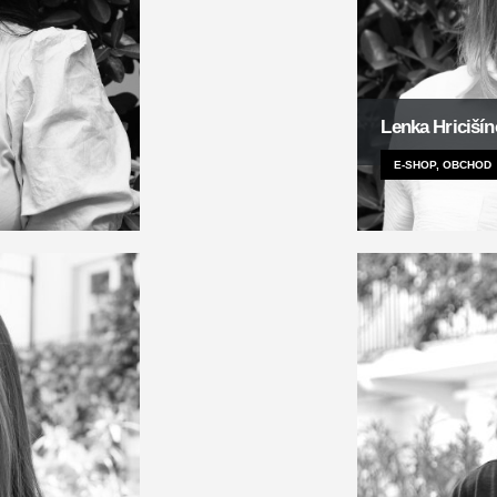
Lenka Hriciší
E-SHOP, OBCHOD