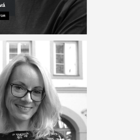
vá
TOR