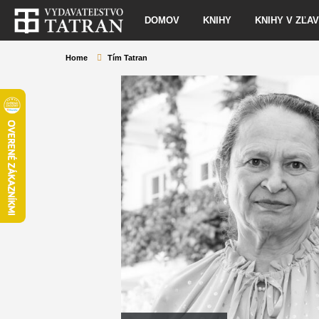
DOMOV
KNIHY
KNIHY V ZĽA
Home
Tím Tatran