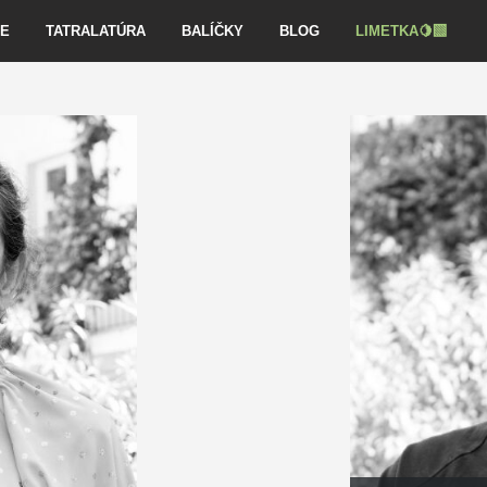
VE
TATRALATÚRA
BALÍČKY
BLOG
LIMETKA🍋‍🟩