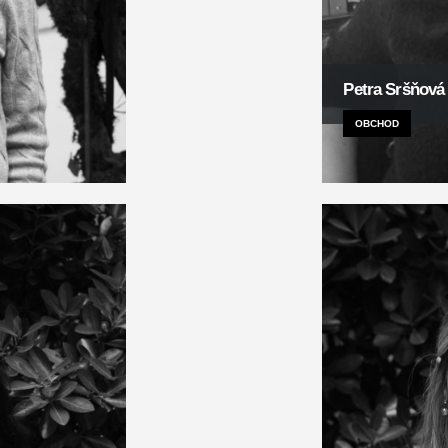
Petra Sršňová
OBCHOD