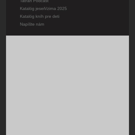
Tatran Podcast
Katalóg jeseň/zima 2025
Katalóg kníh pre deti
Napíšte nám