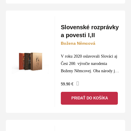
Slovenské rozprávky
a povesti I,II
Božena Němcová
V roku 2020 oslavovali Slováci aj
Česi 200. výročie narodenia
Boženy Němcovej. Oba národy ju
prijali a milovali, no napriek tomu
59.90
€
jej slovenské rozprávky nikdy
neboli kompletne preložené z
PRIDAŤ DO KOŠÍKA
češtiny…