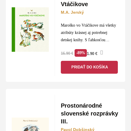
Vtáčikove
M.A. Jerský
Maroško vo Vtáčikove má všetky
atribúty krásnej aj potrebnej
detskej knihy. S ľahkosťou
zveršovaný a dobre zapamätateľný
-89%
16.90
€
1.90
€
príbeh nám predstaví našich
najvýznamnejších spevavcov a
PRIDAŤ DO KOŠÍKA
poučí nás, aké sú vtáčiky
zraniteľné….
Prostonárodné
slovenské rozprávky
III.
Pavol Dobšinský