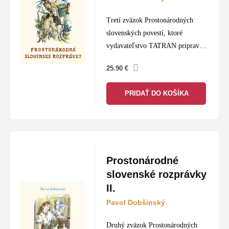
Tretí zväzok Prostonárodných
slovenských povestí, ktoré
vydavateľstvo TATRAN pripravilo
pri príležitosti sedemdesiateho
25.90
€
výročia svojho založenia, je
zavŕšením edície pripravenej
PRIDAŤ DO KOŠÍKA
Eugenom Paulinym v roku 1958.
Pauliny tu do jedného titulu
spojil…
Prostonárodné
slovenské rozprávky
II.
Pavol Dobšinský
Druhý zväzok Prostonárodných