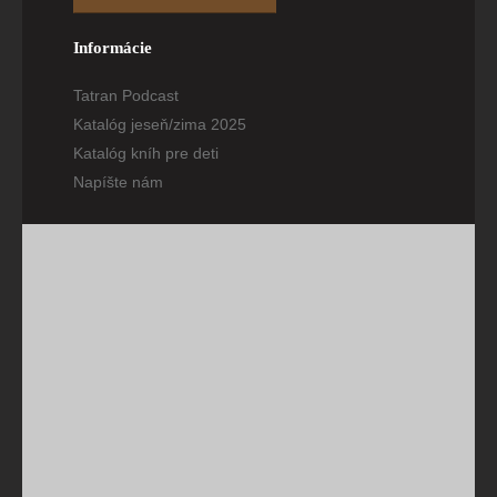
Informácie
Tatran Podcast
Katalóg jeseň/zima 2025
Katalóg kníh pre deti
Napíšte nám