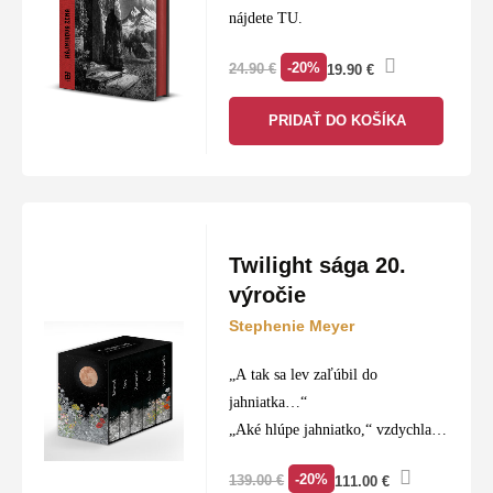
nájdete TU.
-20%
24.90
€
19.90
€
PRIDAŤ DO KOŠÍKA
Twilight sága 20.
výročie
Stephenie Meyer
„A tak sa lev zaľúbil do
jahniatka…“
„Aké hlúpe jahniatko,“ vzdychla
som si.
-20%
139.00
€
111.00
€
„Aký zvrhlý, masochistický lev.“