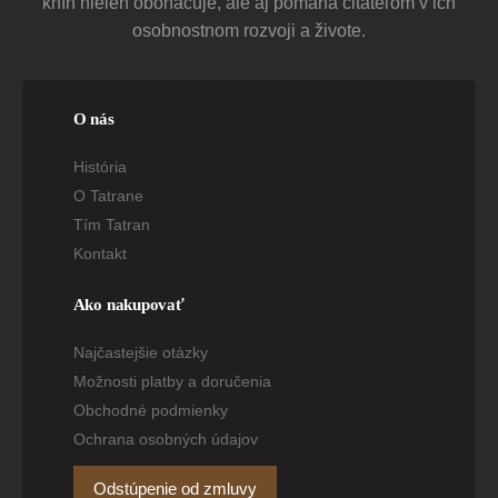
kníh nielen obohacuje, ale aj pomáha čitateľom v ich
osobnostnom rozvoji a živote.
O nás
História
O Tatrane
Tím Tatran
Kontakt
Ako nakupovať
Najčastejšie otázky
Možnosti platby a doručenia
Obchodné podmienky
Ochrana osobných údajov
Odstúpenie od zmluvy