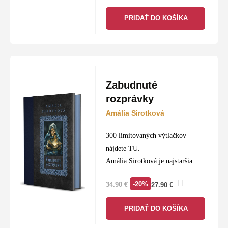
PRIDAŤ DO KOŠÍKA
Zabudnuté
rozprávky
Amália Sirotková
300 limitovaných výtlačkov
nájdete TU.
Amália Sirotková je najstaršia
známa slovenská rozprávkarka.
-20%
34.90
€
27.90
€
Medzi inými našimi rozprávkarmi
(P. Dobšinský, A. H. Škultéty, S.
PRIDAŤ DO KOŠÍKA
Reuss, J. F. Rimavský) zaujíma
výnimočné miesto nielen…