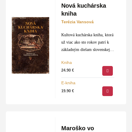
Nová kuchárska
kniha
Terézia Vansová
Kultová kuchárska kniha, ktorá
už viac ako sto rokov patrí k
základným dielam slovenskej
gastronómie.
Kniha
Nová kuchárska kniha Terézie
24.90
€
Vansovej prináša vyše 900
osvedčených receptov na
E-kniha
každodenné aj sviatočné jedlá
19.90
€
a…
Maroško vo