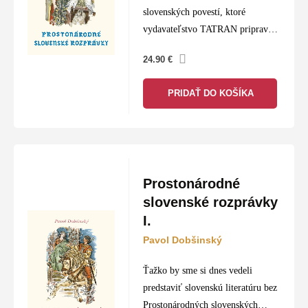
slovenských povestí, ktoré
vydavateľstvo TATRAN pripravilo
pri príležitosti sedemdesiateho
24.90
€
výročia svojho založenia, prináša
dvadsaťsedem rozprávok, ktoré
PRIDAŤ DO KOŠÍKA
pôvodne vyšli v Slovenských
povestiach Augusta Horislava
Škultétyho a Pavla Dobšinského…
Prostonárodné
slovenské rozprávky
I.
Pavol Dobšinský
Ťažko by sme si dnes vedeli
predstaviť slovenskú literatúru bez
Prostonárodných slovenských