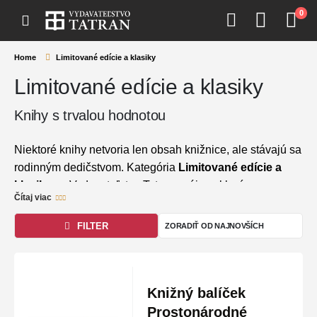
0
Home
Limitované edície a klasiky
Limitované edície a klasiky
Knihy s trvalou hodnotou
Niektoré knihy netvoria len obsah knižnice, ale stávajú sa
rodinným dedičstvom. Kategória
Limitované edície a
klasiky
vo Vydavateľstve Tatran spája exkluzívne
Čítaj viac
výtlačky a zberateľské vydania diel (signované výtlačky
nájdete na
https://limitky.slovtatran.sk/
), ktoré formovali
FILTER
našu kultúrnu identitu. Nájdete tu ikonickú
Hviezdoslavovu
Hájnikovu ženu
,
Zabudnuté rozprávky
Amálie Sirotkovej,
Prostonárodné slovenské rozprávky
Pavla Dobšinského či nadčasovú
Knižný balíček
Novú kuchársku knihu
Terézie Vansovej – tituly v prémiovom spracovaní, ktoré
Prostonárodné