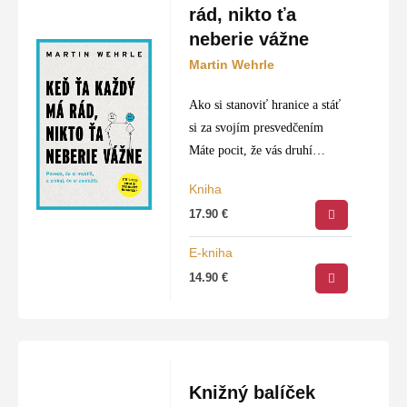
rád, nikto ťa
neberie vážne
Martin Wehrle
Ako si stanoviť hranice a stáť
si za svojím presvedčením
Máte pocit, že vás druhí
podceňujú? Bojíte sa vyjadriť
Kniha
svoj názor, lebo chcete byť s
17.90
€
každým zadobre? Vždy keď sa
pokúsite…
E-kniha
14.90
€
Knižný balíček