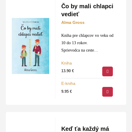
Čo by mali chlapci
vedieť
Alma Gross
Kniha pre chlapcov vo veku od
10 do 13 rokov.
Sprievodca na ceste
dospievania.
Kniha
Zaujímavé rozprávanie
13.90
€
primerané veku.
E-kniha
9.95
€
Keď ťa každý má