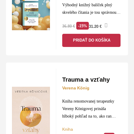
Výhodný knižný balíček plný
skvelého čítania je tou správnou
voľbou pre každého knihomoľa.
-15%
36.80
€
31.20
€
PRIDAŤ DO KOŠÍKA
Trauma a vzťahy
Verena König
Kniha renomovanej terapeutky
Vereny Königovej prináša
hlboký pohľad na to, ako rané
emocionálne rany a zážitky z
Kniha
detstva formujú naše vzťahy v