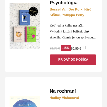
Psychológia
Bessel Van Der Kolk, Ičiró
Kišimi, Philippa Perry
Keď jedna kniha nestačí…
Výhodný knižný balíček plný
skvelého čítania je tou správnou
voľbou pre každého knihomoľa.
-15%
71.70
€
60.90
€
PRIDAŤ DO KOŠÍKA
Na rozhraní
Hadley Vlahosová