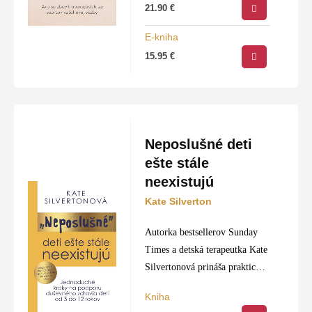
21.90
€
dospelosti. Tieto prvotné
skúsenosti, najmä v oblasti
E-kniha
väzieb…
15.95
€
Neposlušné deti
ešte stále
neexistujú
Kate Silverton
Autorka bestsellerov Sunday
Times a detská terapeutka Kate
Silvertonová prináša praktický
a empatický pohľad na
Kniha
výchovu detí vo veku od 5 do