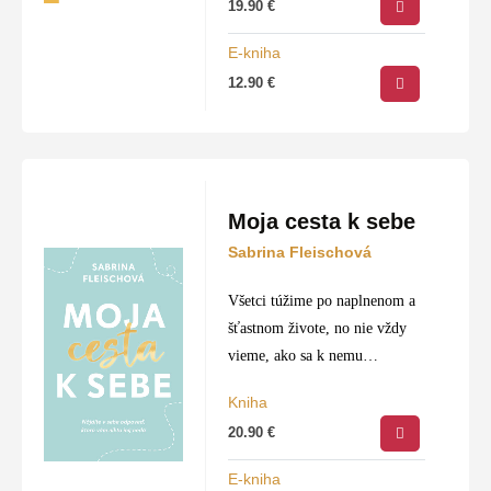
19.90
€
12 rokov, kedy sa naše ratolesti
stávajú nezávislé…
E-kniha
12.90
€
Moja cesta k sebe
Sabrina Fleischová
Všetci túžime po naplnenom a
šťastnom živote, no nie vždy
vieme, ako sa k nemu
dopracovať. Ak máte pocit, že
Kniha
napriek neprestajnej snahe sa
20.90
€
zlepšovať iba bezmocne plávate
proti prúdu,…
E-kniha