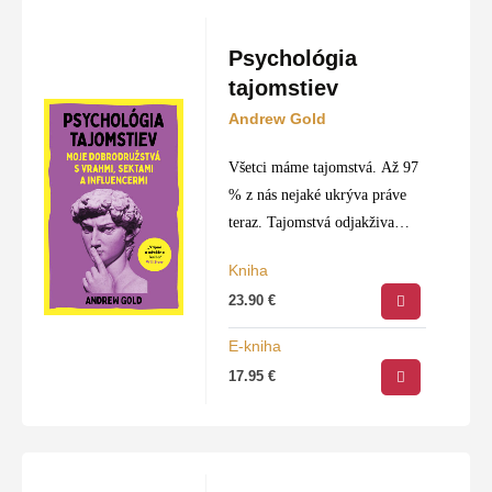
Psychológia
tajomstiev
Andrew Gold
Všetci máme tajomstvá. Až 97
% z nás nejaké ukrýva práve
teraz. Tajomstvá odjakživa
slúžili na to, aby nás druhí
Kniha
ovládali – od vodcov siekt,
23.90
€
vrahov, psychopatov, politikov
až po bežné…
E-kniha
17.95
€