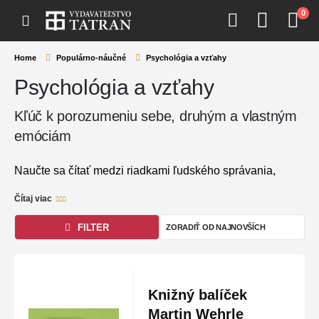
0
Home
Populárno-náučné
Psychológia a vzťahy
Psychológia a vzťahy
Kľúč k porozumeniu sebe, druhým a vlastným
emóciám
Naučte sa čítať medzi riadkami ľudského správania,
uzdravte svoje vnútro a vybudujte si harmonické
Čítaj viac
prepojenia s ľuďmi okolo vás. Kategória
Psychológia a
vzťahy
z dielne Vydavateľstva Tatran ponúka starostlivo
FILTER
vybrané tituly z oblasti duševného zdravia, komunikácie a
rodinnej či partnerskej dynamiky. Tieto knihy spájajú
hlboké odborné poznatky s ľudským a zrozumiteľným
Knižný balíček
prístupom, vďaka čomu získate praktické nástroje pre
Martin Wehrle
lepší a vyrovnanejší každodenný život.