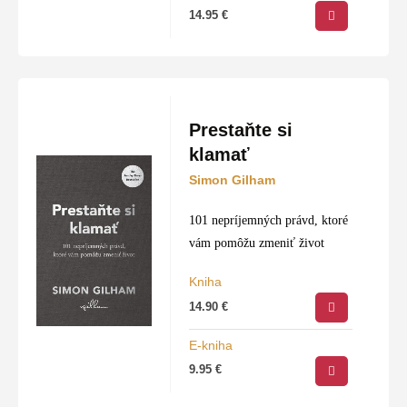
14.95
€
Prestaňte si
klamať
Simon Gilham
101 nepríjemných právd, ktoré
vám pomôžu zmeniť život
Kniha
14.90
€
E-kniha
9.95
€