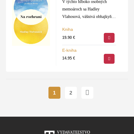
V týchto hlboko osobných
memoároch sa Hadley
Vlahosová, vášnivá obhajkyňa
terminálnej starostlivosti, chce
Kniha
s nami podeliť o dojímavé
19.90
€
príbehy z posledných
momentov života jej pacientov,
E-kniha
príbehy o radosti, múdrosti a…
14.95
€
1
2