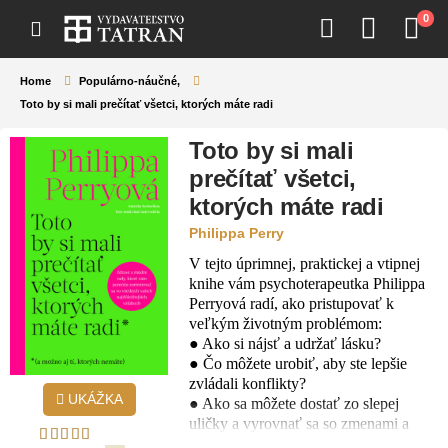
0
Home
Populárno-náučné
,
Toto by si mali prečítať všetci, ktorých máte radi
Toto by si mali
prečítať všetci,
ktorých máte radi
Philippa Perry
V tejto úprimnej, praktickej a vtipnej
knihe vám psychoterapeutka Philippa
Perryová radí, ako pristupovať k
veľkým životným problémom:
● Ako si nájsť a udržať lásku?
● Čo môžete urobiť, aby ste lepšie
zvládali konflikty?
UKÁŽKA
● Ako sa môžete dostať zo slepej
uličky a vyrovnať sa so zmenami a
stratami.