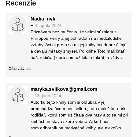
Recenzie
Nadia_nvk
–
3. apríla 2024
Priznávam bez mučenia, že veľmi súzniem s
Philippou Perry a jej pohľadom na medziľudské
vzťahy. Asi aj preto sa mi jej knihy tak dobre čítajú
a dávajú mi taký zmysel. Po knihe Toto mali čítať
naši rodičia (ktorú som už čítala trikrát, a vždy v
nej nájdem nejakú novú múdrosť!), som sa veľmi
Čítaj viac
tešila na jej druhú knihu, ktorá je zameraná na
vzťahy ako také – tie romantické, súrodenecké,
vzťahy s rodičmi, deťmi, priateľmi, kolegami, aj
maryka.svitkova@gmail.com
ľuďmi, ktorých veľmi nemusíme.
–
18. júna 2024
Toto by si mali prečítať všetci, ktorých máte radi,
Autorku tejto knihy som si obľúbila v jej
je útla knižka plná múdrostí. To mi padlo celkom
predchádzajúcom bestselleri „Toto mali čítať naši
vhod, po 500+ stranovej knihe o generáciách sa
rodičia“, ktorú som už čítala dva razy a to sa mi pri
to čítalo samé 🤭
knihách nestáva skoro vôbec. Aj keď nie
Je rozdelená do štyroch tém:
som odborník na motivačné knihy, ale niekoľko
❤️ Ako ľúbime,
som ich už v živote prečítala, tak môžem povedať,
😡 Ako sa hádame,