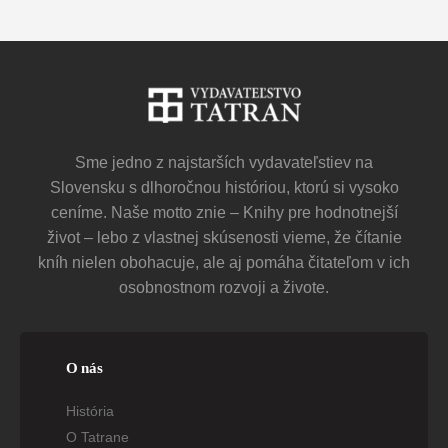
Sme jedno z najstarších vydavateľstiev na
Slovensku s dlhoročnou históriou, ktorú si vysoko
ceníme. Naše motto znie – Knihy pre hodnotnejší
život – lebo z vlastnej skúsenosti vieme, že čítanie
kníh nielen obohacuje, ale aj pomáha čitateľom v ich
osobnostnom rozvoji a živote.
O nás
História
O Tatrane