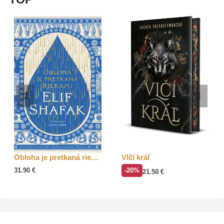
Obloha je pretkaná riekami
Vlčí kráľ
31.90
€
-20%
21.50
€