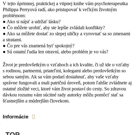
V tejto úprimnej, praktickej a vtipnej knihe vám psychoterapeutka
Philippa Perryová radí, ako pristupovať k veľkým životným
problémom:
● Ako si nájsť a udržať lásku?
● Čo môžete urobiť, aby ste lepšie zvládali konflikty?
● Ako sa môžete dostať zo slepej uličky a vyrovnať sa so zmenami
a stratami.
● Čo pre vás znamená byť spokojný?
● Sú ostatní ľudia len otravní, alebo problém je vo vás?
Život je predovšetkým o vzťahoch a ich kvalite, či už ide o vzťahy
s rodinou, partnermi, priateľmi, kolegami alebo predovšetkým so
sebou samým. Ak sa vám podarí dosiahnuť, aby vaše vzťahy
správne fungovali a mali patričnú úroveň, potom ľahšie zvládnete aj
ostatné zložité veci, ktoré vám život postaví do cesty. So zdravou
dávkou rozumu vám súcitné rady autorky môžu pomôcť stať sa
šťastnejším a múdrejším človekom.
Informácie
TOP