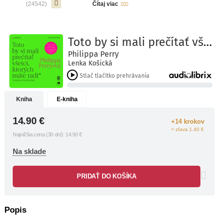
(24542)
Čítaj viac
● Čo pre vás znamená byť spokojný?
● Sú ostatní ľudia len otravní, alebo
problém je vo vás?
Život je predovšetkým o vzťahoch a
ich kvalite, či už ide o vzťahy s
rodinou, partnermi, priateľmi, kolegami
alebo predovšetkým so sebou samým.
Ak sa vám podarí dosiahnuť, aby vaše
vzťahy správne fungovali a mali
patričnú úroveň, potom ľahšie
Kniha
E-kniha
zvládnete aj ostatné zložité veci, ktoré
vám život postaví do cesty. So zdravou
14.90
€
+14 krokov
dávkou rozumu vám súcitné rady
= zľava 1.40 €
autorky môžu pomôcť stať sa
Najnižšia cena (30 dní):
14.90
€
šťastnejším a múdrejším človekom.
Na sklade
PRIDAŤ DO KOŠÍKA
Popis