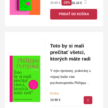
-15%
30.80
€
26.10
€
PRIDAŤ DO KOŠÍKA
Toto by si mali
prečítať všetci,
ktorých máte radi
V tejto úprimnej, praktickej a
vtipnej knihe vám
psychoterapeutka Philippa
Perryová radí, ako pristupovať
Kniha
k veľkým životným
14.90
€
problémom:
● Ako si nájsť a udržať lásku?