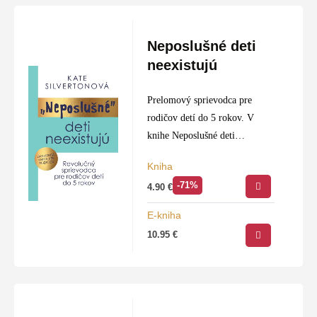
Neposlušné deti
neexistujú
Prelomový sprievodca pre
rodičov detí do 5 rokov. V
knihe Neposlušné deti
neexistujú sa mama dvoch
Kniha
malých detí, novinárka a
-71%
4.90
€
obhajkyňa duševného zdravia
dieťaťa Kate Silvertonová
E-kniha
podelila o svoj prelomový…
10.95
€