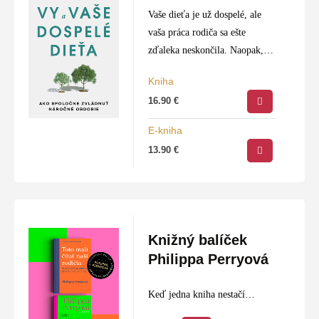
Vaše dieťa je už dospelé, ale
vaša práca rodiča sa ešte
zďaleka neskončila. Naopak,
musíte sa prispôsobiť jeho
Kniha
neustále sa meniacim
16.90
€
potrebám. Aké sú však tieto
nové potreby? A prečo…
E-kniha
13.90
€
Knižný balíček
Philippa Perryová
Keď jedna kniha nestačí…