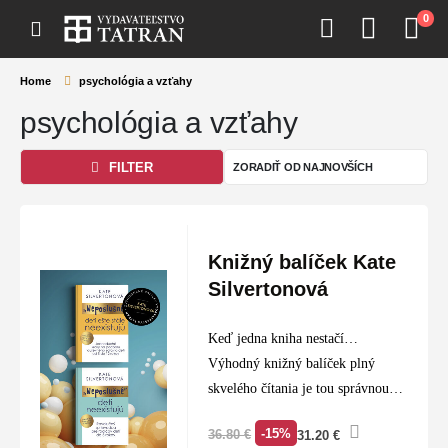
0
Home
psychológia a vzťahy
psychológia a vzťahy
FILTER
Knižný balíček Kate
Silvertonová
Keď jedna kniha nestačí…
Výhodný knižný balíček plný
skvelého čítania je tou správnou
voľbou pre každého knihomoľa.
-15%
36.80
€
31.20
€