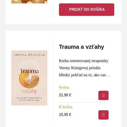
PRIDAŤ DO KOŠÍKA
Trauma a vzťahy
Kniha renomovanej terapeutky
Vereny Königovej prináša
hlboký pohľad na to, ako rané
emocionálne rany a zážitky z
Kniha
detstva formujú naše vzťahy v
21.90
€
dospelosti. Tieto prvotné
skúsenosti, najmä v oblasti
E-kniha
väzieb…
15.95
€