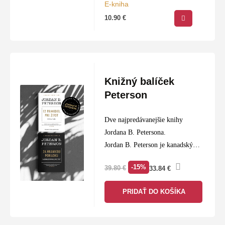
E-kniha
● Čo môžete urobiť, aby ste
10.90
€
lepšie…
Knižný balíček
Peterson
Dve najpredávanejšie knihy
Jordana B. Petersona.
Jordan B. Peterson je kanadský
psychológ a jeden z
-15%
39.80
€
33.84
€
najvplyvnejších intelektuálov
súčasnosti, ktorého knihy sa
PRIDAŤ DO KOŠÍKA
predali v desiatkach miliónov
výtlačkov po celom svete.
12…