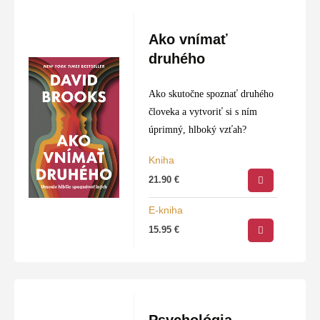
Ako vnímať
druhého
Ako skutočne spoznať druhého
človeka a vytvoriť si s ním
úprimný, hlboký vzťah?
Kniha
21.90
€
E-kniha
15.95
€
Psychológia