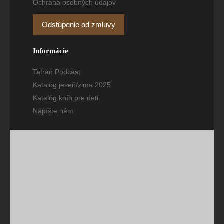
Ochrana osobných údajov
Odstúpenie od zmluvy
Informácie
Tatran Podcast
Katalóg jeseň/zima 2025
Katalóg kníh pre deti
Napíšte nám