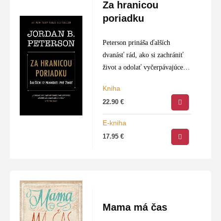
Za hranicou
poriadku
Peterson prináša ďalších
dvanásť rád, ako si zachrániť
život a odolať vyčerpávajúcej
dani, ktorú si naša túžba po
Kniha
usporiadaní sveta nevyhnutne
22.90
€
vyžaduje. V čase, keď sa
človek čoraz intenzívnejšie
E-kniha
pokúša…
17.95
€
Mama má čas