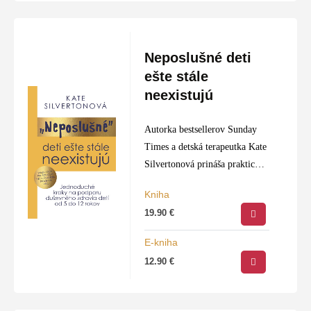
Neposlušné deti
ešte stále
neexistujú
Autorka bestsellerov Sunday
Times a detská terapeutka Kate
Silvertonová prináša praktický
a empatický pohľad na
Kniha
výchovu detí vo veku od 5 do
19.90
€
12 rokov, kedy sa naše ratolesti
stávajú nezávislé…
E-kniha
12.90
€