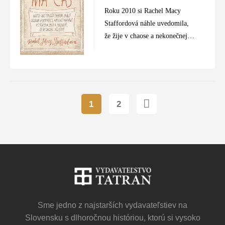
Roku 2010 si Rachel Macy
Staffordová náhle uvedomila,
že žije v chaose a nekonečnej
únave, pretože aj pri dvoch
deťoch chce byť dokonalá a
všetko stihnúť. Stanovila si, čo
v…
1
2
Sme jedno z najstarších vydavateľstiev na
Slovensku s dlhoročnou históriou, ktorú si vysoko