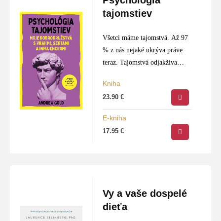
tajomstiev
Všetci máme tajomstvá. Až 97
% z nás nejaké ukrýva práve
teraz. Tajomstvá odjakživa
slúžili na to, aby nás druhí
Kniha
ovládali – od vodcov siekt,
23.90
€
vrahov, psychopatov, politikov
až po bežné…
E-kniha
17.95
€
Vy a vaše dospelé
dieťa