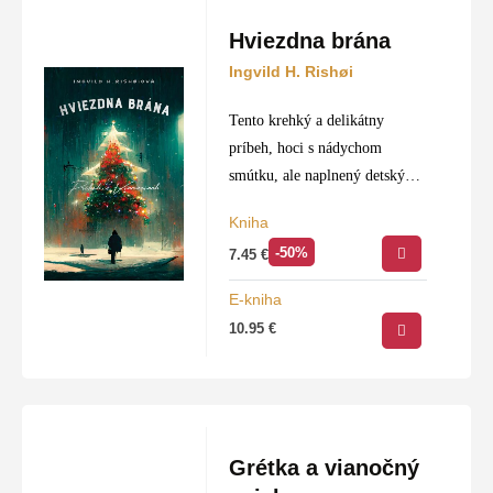
Hviezdna brána
Ingvild H. Rishøi
Tento krehký a delikátny
príbeh, hoci s nádychom
smútku, ale naplnený detským
optimizmom, vás pripraví na
Kniha
čaro Vianoc svojou hĺbkou a
-50%
7.45
€
ľudskosťou. Autorka prináša
modernú vianočnú rozprávku
E-kniha
pre dospelých aj…
10.95
€
Grétka a vianočný