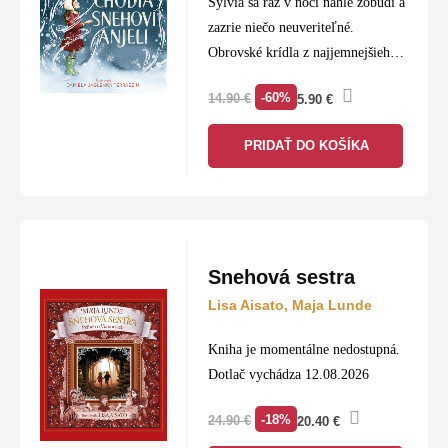
Sylvia sa raz v noci náhle zobudí a
zazrie niečo neuveriteľné.
Obrovské krídla z najjemnejšieho
snehobieleho peria, aké si vieme
-60%
14.90
€
5.90
€
predstaviť. V jej spálni stojí anjel,
ktorého si kedysi vytvorila…
PRIDAŤ DO KOŠÍKA
Snehová sestra
Lisa Aisato, Maja Lunde
Kniha je momentálne nedostupná.
Dotlač vychádza 12.08.2026
-18%
24.90
€
20.40
€