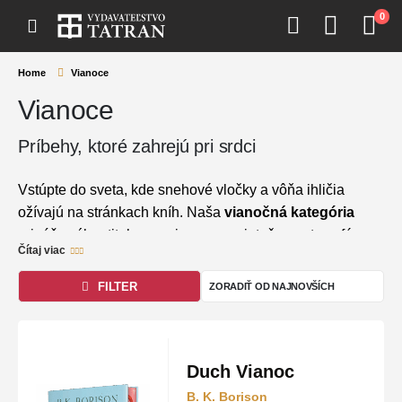
0
Home
Vianoce
Vianoce
Príbehy, ktoré zahrejú pri srdci
Vstúpte do sveta, kde snehové vločky a vôňa ihličia
ožívajú na stránkach kníh. Naša
vianočná kategória
prináša výber titulov so zimnou a sviatočnou atmosférou
Čítaj viac
– od magických detských rozprávok a romantických
príbehov pod imelom až po mrazivé zimné thrillery a
FILTER
nestarnúce klasiky, ako je
Vianočná koleda
. Či už
hľadáte pokojné
adventné čítanie
alebo ideálny literárny
darček,
Vydavateľstvo Tatran
vám pomôže vytvoriť
dokonalú sviatočnú pohodu.
Duch Vianoc
B. K. Borison