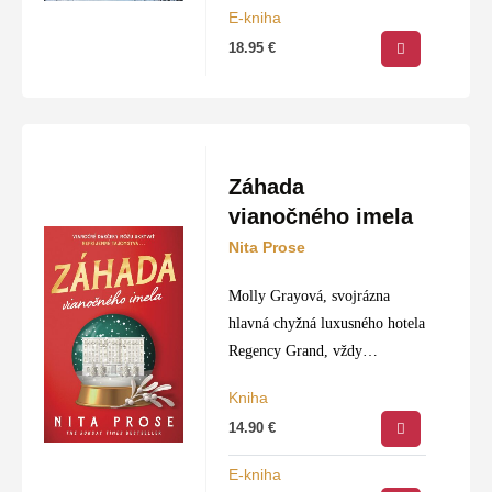
Cheska…
E-kniha
18.95
€
Záhada
vianočného imela
Nita Prose
Molly Grayová, svojrázna
hlavná chyžná luxusného hotela
Regency Grand, vždy
zbožňovala Vianoce. Jej
Kniha
milovaná starká dbala, aby boli
14.90
€
ich sviatky plné radosti, lásky a
tradícií, a preto stratili Vianoce
E-kniha
po…