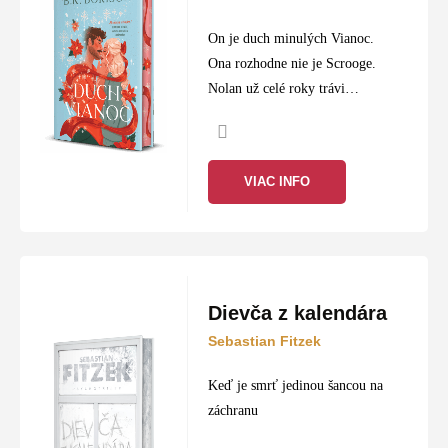
Žánre:
Vianočné romány, zimné rozprávky,
adventné príbehy a svetová klasika.
On je duch minulých Vianoc.
Ona rozhodne nie je Scrooge.
Atmosféra:
Knihy plné emócií, rodinnej pohody a
Nolan už celé roky trávi
zimného dobrodružstva.
sviatky rovnako – objavuje sa v
životoch ľudí, ktorí potrebujú
Doručenie:
Objednajte včas na
slovtatran.sk
a
lekciu z minulosti, a potom
pripravte si čarovné Vianoce s knihou v ruke.
VIAC INFO
sa…
Dievča z kalendára
Sebastian Fitzek
Keď je smrť jedinou šancou na
záchranu