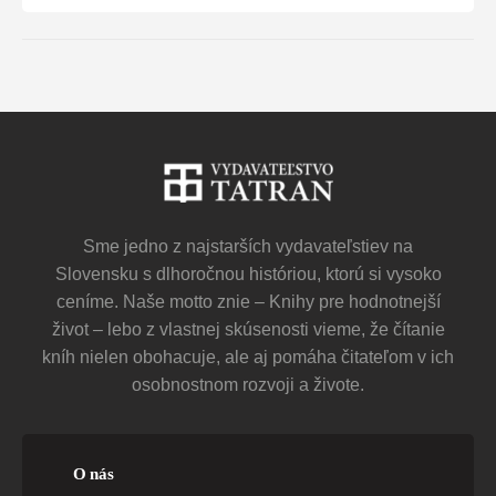
Sme jedno z najstarších vydavateľstiev na
Slovensku s dlhoročnou históriou, ktorú si vysoko
ceníme. Naše motto znie – Knihy pre hodnotnejší
život – lebo z vlastnej skúsenosti vieme, že čítanie
kníh nielen obohacuje, ale aj pomáha čitateľom v ich
osobnostnom rozvoji a živote.
O nás