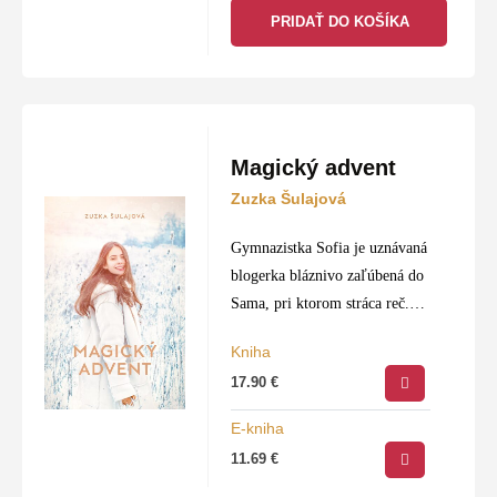
PRIDAŤ DO KOŠÍKA
Magický advent
Zuzka Šulajová
Gymnazistka Sofia je uznávaná
blogerka bláznivo zaľúbená do
Sama, pri ktorom stráca reč.
Jej najbližšej dôverníčke a
Kniha
poradkyni Karine sa tiež nedarí
17.90
€
zaujať idol svojich snov. Takže
obsah ich rozhovorov…
E-kniha
11.69
€