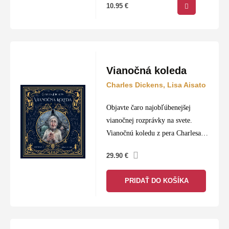
10.95
€
Vianočná koleda
Charles Dickens, Lisa Aisato
Objavte čaro najobľúbenejšej
vianočnej rozprávky na svete.
Vianočnú koledu z pera Charlesa
Dickensa prinášame po 180 rokoch
29.90
€
v špeciálnom ilustrovanom
prevedení Lisy Aisato. Vianočná
PRIDAŤ DO KOŠÍKA
koleda vyšla prvýkrát 19.
decembra 1843. Náklad sa…