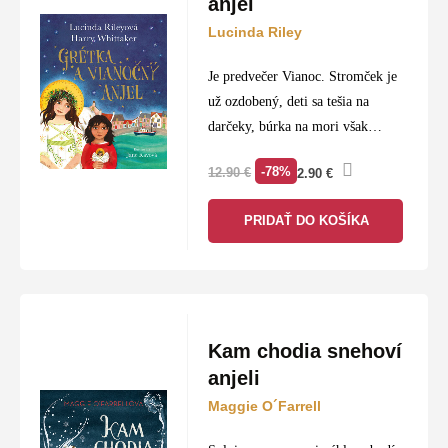
anjel
Lucinda Riley
Je predvečer Vianoc. Stromček je
už ozdobený, deti sa tešia na
darčeky, búrka na mori však
nedovolí Grétkinmu ockovi –
-78%
12.90
€
2.90
€
rybárovi vrátiť sa domov.
Našťastie má Grétka niekoho, kto
PRIDAŤ DO KOŠÍKA
nad…
Kam chodia snehoví
anjeli
Maggie O´Farrell