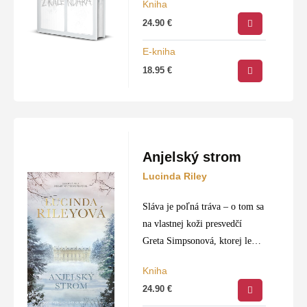
Kniha
24.90
€
E-kniha
18.95
€
Anjelský strom
Lucinda Riley
Sláva je poľná tráva – o tom sa
na vlastnej koži presvedčí
Greta Simpsonová, ktorej len
štvorročná dcéra Cheska si
Kniha
získa srdcia filmových divákov.
24.90
€
Na rozdiel od svojej matky