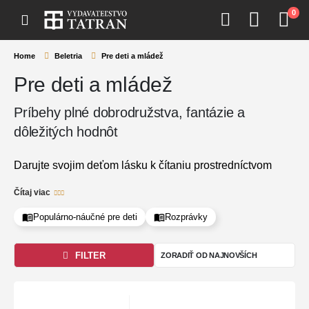
0
Home
Beletria
Pre deti a mládež
Pre deti a mládež
Príbehy plné dobrodružstva, fantázie a
dôležitých hodnôt
Darujte svojim deťom lásku k čítaniu prostredníctvom
príbehov, ktoré formujú osobnosť a zostávajú v pamäti po
Čítaj viac
celý život. Knihy pre deti a mládež od Vydavateľstva
Tatran citlivo spájajú zábavu s hlbším posolstvom. Naša
Populárno-náučné pre deti
Rozprávky
ponuka od overených slovenských i zahraničných
autorov sprevádza mladých čitateľov od prvých slabík až
FILTER
po prah dospelosti, pričom v nich prebúdza prirodzenú
zvedavosť a empatiu.