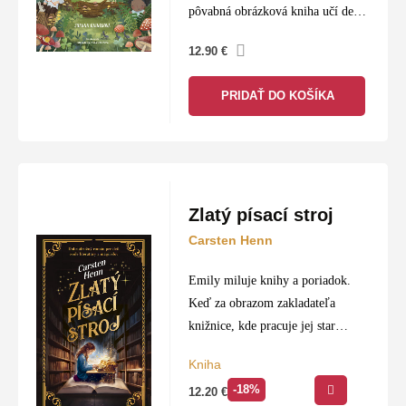
pôvabná obrázková kniha učí deti
aj dospelých hľadať zázraky v
12.90
€
každom okamihu.
PRIDAŤ DO KOŠÍKA
Zlatý písací stroj
Carsten Henn
Emily miluje knihy a poriadok.
Keď za obrazom zakladateľa
knižnice, kde pracuje jej stará
mama, objaví tajné dvere,
Kniha
ocitne sa v mieste, aké existuje
-18%
12.20
€
len v snoch – rozľahlú