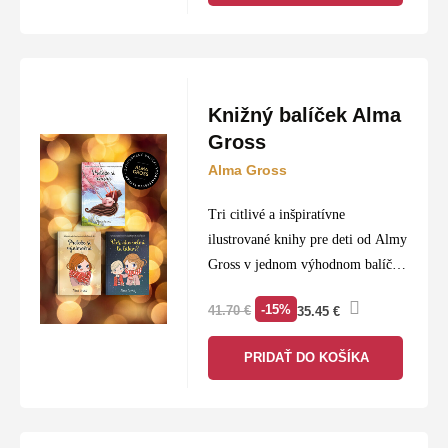
Knižný balíček Alma
Gross
Alma Gross
Tri citlivé a inšpiratívne
ilustrované knihy pre deti od Almy
Gross v jednom výhodnom balíčku
so zľavou 15 %.
-15%
41.70
€
35.45
€
Alma Gross je nemecká autorka
detských kníh preložených do viac
PRIDAŤ DO KOŠÍKA
ako 20…