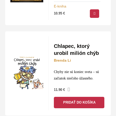
knižnicu,…
E-kniha
10.95
€
Chlapec, ktorý
urobil milión chýb
Brenda Li
Chyby nie sú koniec sveta – sú
začiatok niečoho úžasného.
11.90
€
PRIDAŤ DO KOŠÍKA