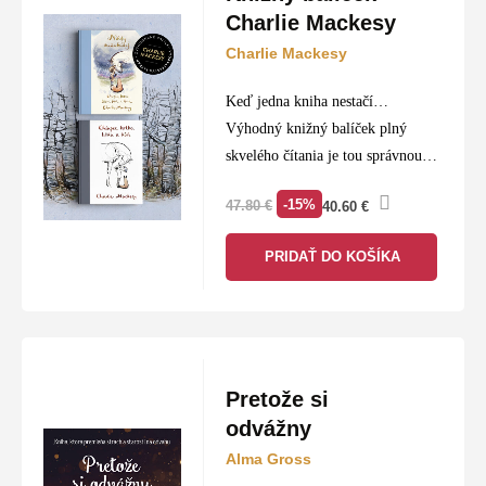
Charlie Mackesy
Charlie Mackesy
Keď jedna kniha nestačí…
Výhodný knižný balíček plný
skvelého čítania je tou správnou
voľbou pre každého knihomoľa.
-15%
47.80
€
40.60
€
PRIDAŤ DO KOŠÍKA
Pretože si
odvážny
Alma Gross