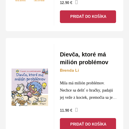
12.90
€
ho provokuje, raňajky mu nechutia
a…
PRIDAŤ DO KOŠÍKA
Dievča, ktoré má
milión problémov
Brenda Li
Mila má milión problémov.
Nechce sa deliť o hračky, padajú
jej veže z kociek, premočia sa jej
topánky a brat je nepríjemný. A
11.90
€
tesne pred súťažou sa jej rozpadne
aj školský…
PRIDAŤ DO KOŠÍKA