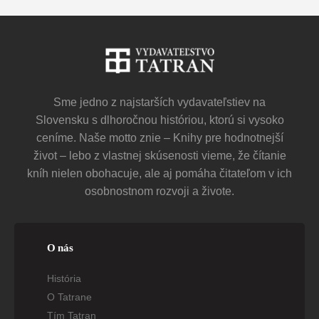
Sme jedno z najstarších vydavateľstiev na
Slovensku s dlhoročnou históriou, ktorú si vysoko
ceníme. Naše motto znie – Knihy pre hodnotnejší
život – lebo z vlastnej skúsenosti vieme, že čítanie
kníh nielen obohacuje, ale aj pomáha čitateľom v ich
osobnostnom rozvoji a živote.
O nás
História
O Tatrane
Tím Tatran