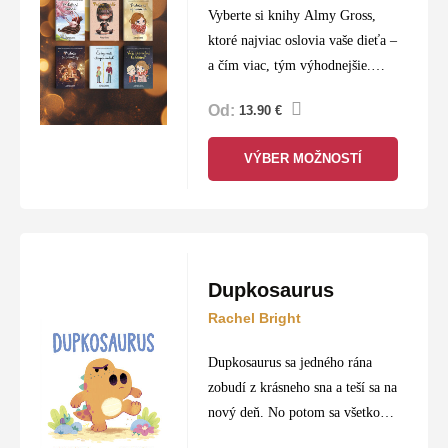
Vyberte si knihy Almy Gross,
ktoré najviac oslovia vaše dieťa –
a čím viac, tým výhodnejšie.
Zostavte si vlastný balíček a
Od:
13.90
€
získajte zľavu až 15 %.
Alma Gross je nemecká autorka…
VÝBER MOŽNOSTÍ
Dupkosaurus
Rachel Bright
Dupkosaurus sa jedného rána
zobudí z krásneho sna a teší sa na
nový deň. No potom sa všetko
začne kaziť – jeho nezbedný brat