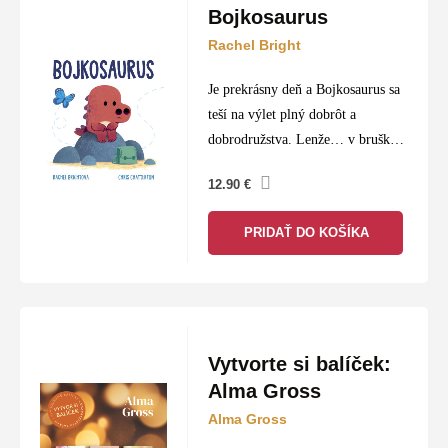
Čo tu nájdete:
Bohato ilustrované rozprávky pre
Bojkosaurus
najmenších, napínavé dobrodružstvá pre školákov,
Rachel Bright
encyklopédie a pohlcujúce Young Adult romány pre
tínedžerov.
Je prekrásny deň a Bojkosaurus sa
teší na výlet plný dobrôt a
Hlavný prínos:
Starostlivo vybrané tituly, ktoré
dobrodružstva. Lenže… v brušku
bavia deti, no zároveň si získavajú plnú dôveru
sa mu začínajú trepotať motýliky
12.90
€
rodičov a pedagógov.
strachu.
Čo ak si nezobral dosť jedla?
PRIDAŤ DO KOŠÍKA
Čo ak zablúdi?
Čo ak…
Vytvorte si balíček:
Alma Gross
Alma Gross