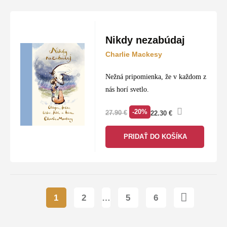
Nikdy nezabúdaj
Charlie Mackesy
Nežná pripomienka, že v každom z
nás horí svetlo.
-20%
27.90
€
22.30
€
PRIDAŤ DO KOŠÍKA
1
2
…
5
6