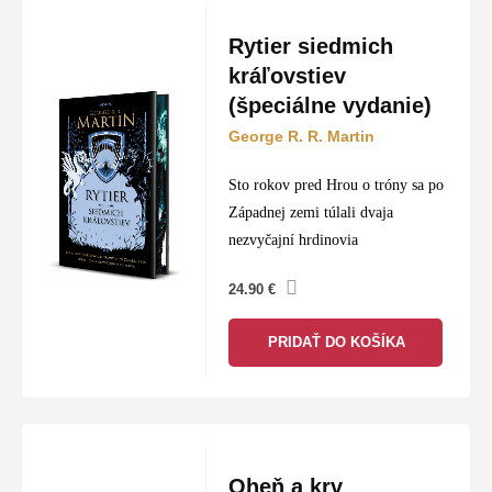
Rytier siedmich
kráľovstiev
(špeciálne vydanie)
George R. R. Martin
Sto rokov pred Hrou o tróny sa po
Západnej zemi túlali dvaja
nezvyčajní hrdinovia
24.90
€
PRIDAŤ DO KOŠÍKA
Oheň a krv