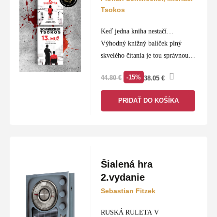
Tsokos
Keď jedna kniha nestačí…
Výhodný knižný balíček plný
skvelého čítania je tou správnou
voľbou pre každého knihomoľa.
-15%
44.80
€
38.05
€
PRIDAŤ DO KOŠÍKA
Šialená hra
2.vydanie
Sebastian Fitzek
RUSKÁ RULETA V