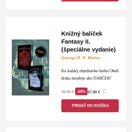
Knižný balíček
Fantasy II.
(špeciálne vydanie)
George R. R. Martin
Ku každej objednávke kniha Oheň
draka nezabije ako DARČEK!
-20%
59.80
€
47.80
€
PRIDAŤ DO KOŠÍKA