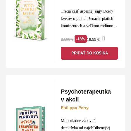
Tretia časť úspešnej ságy Dcéry
kvetov o piatich ženách, piatich
kontinentoch a veľkom rodinnom
tajomstve
-18%
23.90
€
19.55
€
PRIDAŤ DO KOŠÍKA
Psychoterapeutka
v akcii
Philippa Perry
Mimoriadne zábavná
detektívka od najobľúbenejšej