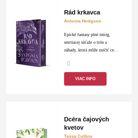
Rád krkavca
Antonia Hodgson
Epické fantasy plné intríg,
smrtiacej súťaže o trón a
záhady, ktorá môže zničiť celú
ríšu
VIAC INFO
Dcéra čajových
kvetov
Tessa Collins