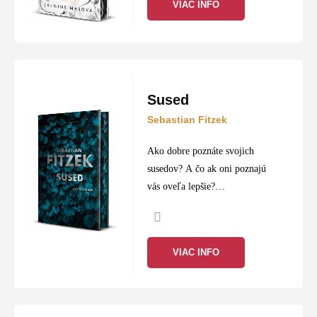
VIAC INFO
Sused
Sebastian Fitzek
Ako dobre poznáte svojich
susedov? A čo ak oni poznajú
vás oveľa lepšie?
Sarah Wolffová trpí
monofóbiou – chorobným
strachom zo samoty. Ticho
VIAC INFO
prázdneho bytu vníma horšie
než akýkoľvek hluk. Preto…