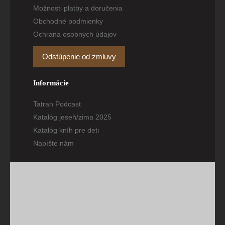
Možnosti platby a doručenia
Obchodné podmienky
Ochrana osobných údajov
Odstúpenie od zmluvy
Informácie
Tatran Podcast
Katalóg jeseň/zima 2025
Katalóg kníh pre deti
Napíšte nám