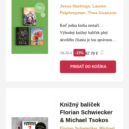
hrany strán (sprayed edges).
Jessa Hastings, Lauren
Palphreyman, Thea Guanzon
Vhodné ako:
Prémiový darček pre knihomoľov a
fanúšikov zberateľských kúskov.
Keď jedna kniha nestačí…
Výhodný knižný balíček plný
Zákaznícky servis:
Rýchle online objednanie
skvelého čítania je tou správnou
na
slovtatran.sk
s doručením po celom Slovensku.
voľbou pre každého knihomoľa.
-15%
79.70
€
67.70
€
PRIDAŤ DO KOŠÍKA
Knižný balíček
Florian Schwiecker
& Michael Tsokos
Florian Schwiecker, Michael