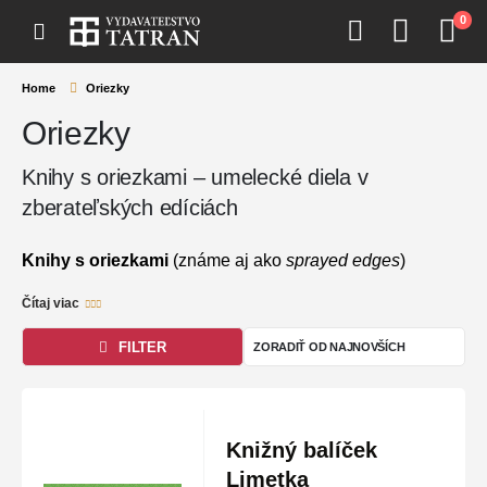
0
Home
Oriezky
Oriezky
Knihy s oriezkami – umelecké diela v
zberateľských edíciách
Knihy s oriezkami
(známe aj ako
sprayed edges
)
premenia každú knižnicu na galériu. Ide o prémiový
Čítaj viac
detail, kde sú hrany stránok zdobené farbami alebo
umeleckými motívmi, ktoré ladia s obálkou.
FILTER
Vydavateľstvo Tatran
prináša tieto špeciálne edície pre
náročných čitateľov a zberateľov, ktorí v knihe hľadajú
nielen literárny zážitok, ale aj výnimočný estetický dojem.
Knižný balíček
Vlastnosti:
Farebné, metalické alebo ilustrované
Limetka