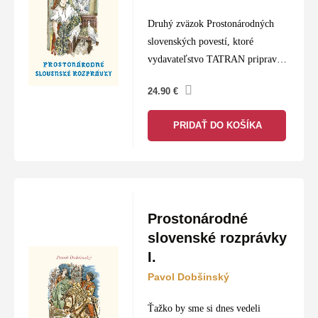
Druhý zväzok Prostonárodných
slovenských povestí, ktoré
vydavateľstvo TATRAN pripravilo
pri príležitosti sedemdesiateho
24.90
€
výročia svojho založenia, prináša
dvadsaťsedem rozprávok, ktoré
PRIDAŤ DO KOŠÍKA
pôvodne vyšli v Slovenských
povestiach Augusta Horislava
Škultétyho a Pavla Dobšinského…
Prostonárodné
slovenské rozprávky
I.
Pavol Dobšinský
Ťažko by sme si dnes vedeli