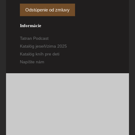
Odstúpenie od zmluvy
Informácie
Tatran Podcast
Katalóg jeseň/zima 2025
Katalóg kníh pre deti
Napíšte nám