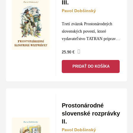
III.
Pavol Dobšinský
Tretí zväzok Prostonárodných
slovenských povestí, ktoré
vydavateľstvo TATRAN pripravilo
pri príležitosti sedemdesiateho
25.90
€
výročia svojho založenia, je
zavŕšením edície pripravenej
PRIDAŤ DO KOŠÍKA
Eugenom Paulinym v roku 1958.
Pauliny tu do jedného titulu
spojil…
Prostonárodné
slovenské rozprávky
II.
Pavol Dobšinský