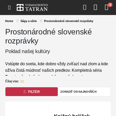
0
Home
Ságy a série
Prostonárodné slovenské rozprávky
Prostonárodné slovenské
rozprávky
Poklad našej kultúry
Vstúpte do sveta, kde dobro vždy zvíťazí nad zlom a kde
ožíva čistá múdrosť našich predkov. Kompletná séria
Prostonárodné slovenské rozprávky
od
Čítaj viac
najznámejšieho slovenského zberateľa
Pavla
Dobšinského
, ktorú hrdo vydáva Vydavateľstvo Tatran,
FILTER
je základným pilierom našej slovesnosti. Tento exkluzívny
trojzväzkový súbor prináša desiatky nezabudnuteľných
príbehov plných odvahy, mágie a jedinečnej ľudovej
poetiky. Je to dielo, na ktorom vyrastali celé generácie a