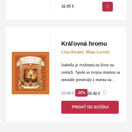
16.95
€
Kráľovná hromu
Lisa Aisato, Maja Lunde
Isabella je zvyknutá na život na
cestách. Spolu so svojou mamou sa
neustále presúvajú z miesta na
miesto, vždy za novým začiatkom.
-18%
24.90
€
20.40
€
Napriek tomu však Isabella cíti, že
v nej…
PRIDAŤ DO KOŠÍKA