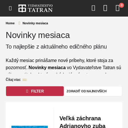
0
Home
Novinky mesiaca
Novinky mesiaca
To najlepšie z aktuálneho edičného plánu
Každý mesiac prinášame nové príbehy, ktoré stoja za
pozornosť.
Novinky mesiaca
vo Vydavateľstve Tatran sú
výberom titulov, ktoré vychádzajú práve teraz – od
Čítaj viac
najočakávanejších svetových románov a mrazivých
trilerov až po inšpiratívnu literatúru faktu a nové detské
FILTER
rozprávky. Táto kategória je vaším sprievodcom
aktuálnou literárnou sezónou a zaručuje, že vám
neunikne žiadny dôležitý prírastok v našej ponuke.
Veľká záchrana
Exkluzivita:
Tituly, ktoré sa práve dostávajú na pulty
Adrianovho zuba