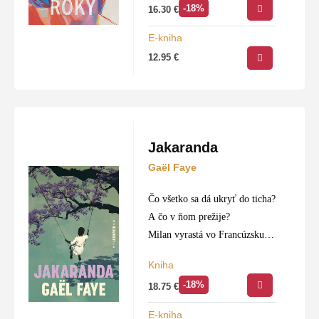
-18%
16.30
€
narodila dcéra Georgette.
Lenže Lillian má syna, o…
E-kniha
12.95
€
Jakaranda
Gaël Faye
Čo všetko sa dá ukryť do ticha?
A čo v ňom prežije?
Milan vyrastá vo Francúzsku v
deväťdesiatych rokoch ako syn
Kniha
francúzskeho otca a rwandskej
-18%
18.75
€
matky. Genocída Tutsiov je
preňho spočiatku…
E-kniha