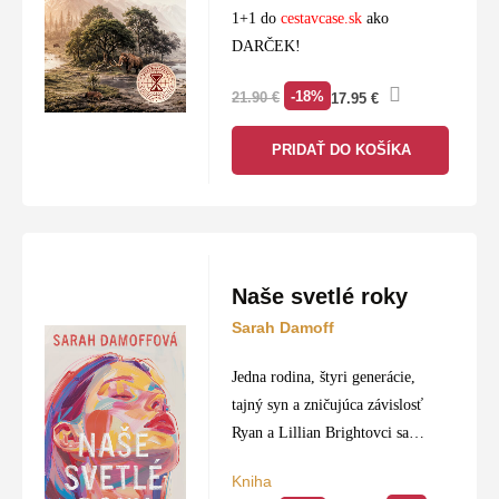
1+1 do
cestavcase.sk
ako
DARČEK!
-18%
21.90
€
17.95
€
PRIDAŤ DO KOŠÍKA
Naše svetlé roky
Sarah Damoff
Jedna rodina, štyri generácie,
tajný syn a zničujúca závislosť
Ryan a Lillian Brightovci sa
milujú. Sú mladí, čerstvo
Kniha
zosobášení a práve sa im