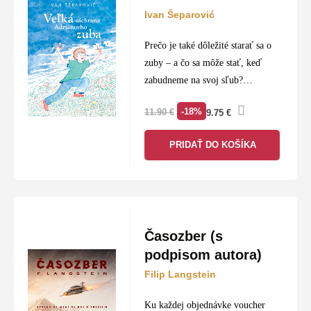
a definujú čitateľské trendy tohto mesiaca.
Ivan Šeparović
Rozmanitosť:
Pravidelne aktualizovaná ponuka
Prečo je také dôležité starať sa o
pôvodnej slovenskej tvorby aj svetových
zuby – a čo sa môže stať, keď
bestsellerov.
zabudneme na svoj sľub?
Malý Adrian sa ocitne v čarovnom
Dostupnosť:
Najčerstvejšie tituly mesiaca skladom
-18%
11.90
€
9.75
€
svete, kde sa zrazu ukáže, akú…
na
slovtatran.sk
s doručením po celom Slovensku.
PRIDAŤ DO KOŠÍKA
Časozber (s
podpisom autora)
Filip Langstein
Ku každej objednávke voucher