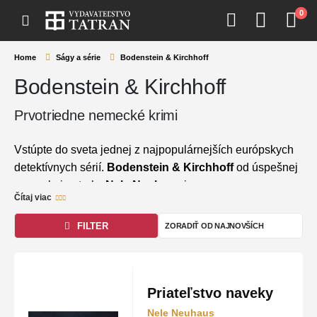
0
Home
Ságy a série
Bodenstein & Kirchhoff
Bodenstein & Kirchhoff
Prvotriedne nemecké krimi
Vstúpte do sveta jednej z najpopulárnejších európskych
detektívnych sérií.
Bodenstein & Kirchhoff
od úspešnej
nemeckej autorky
Nele Neuhaus
je synonymom pre
Čítaj viac
mrazivé napätie, prepracovanú psychológiu postáv a
nečakané zvraty. Charizmatický komisár Oliver von
FILTER
Bodenstein a jeho bystrá kolegyňa Pia Kirchhoffová
vyšetrujú zložité prípady na pozadí zdanlivo pokojného
nemeckého vidieka, ktoré vás pripútajú k stránkam od
prvej kapitoly až po šokujúce rozuzlenie.
Priateľstvo naveky
Nele Neuhaus