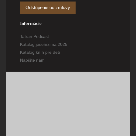
Odstúpenie od zmluvy
Informácie
Tatran Podcast
Katalóg jeseň/zima 2025
Katalóg kníh pre deti
Napíšte nám