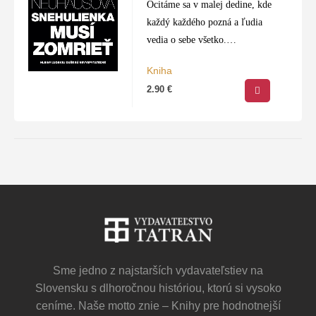
Ocitáme sa v malej dedine, kde
každý každého pozná a ľudia
vedia o sebe všetko.
Dedinčania pred mnohými
Kniha
rokmi obvinili mladého muža z
2.90
€
vraždy dvoch dievčat, ktoré
zmizli počas hodových…
Sme jedno z najstarších vydavateľstiev na
Slovensku s dlhoročnou históriou, ktorú si vysoko
ceníme. Naše motto znie – Knihy pre hodnotnejší