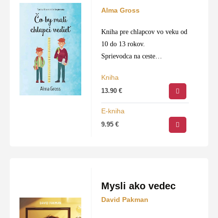
fakty o zvieratách, základy vedy a techniky, ale aj
Alma Gross
dôležité témy o ľudských hodnotách a emóciach.
Kniha pre chlapcov vo veku od
Pre koho sú vhodné:
Pre malých vedcov,
10 do 13 rokov.
zvedavých školákov a všetky deti, ktoré neustále
Sprievodca na ceste
hľadajú odpovede na to, ako funguje náš svet.
dospievania.
Kniha
Zaujímavé rozprávanie
Nákup:
Vyberte ideálny darček, ktorý rozvíja detskú
13.90
€
primerané veku.
myseľ, a objednajte si náučné knihy na
E-kniha
slovtatran.sk
s rýchlym doručením.
9.95
€
Mysli ako vedec
David Pakman