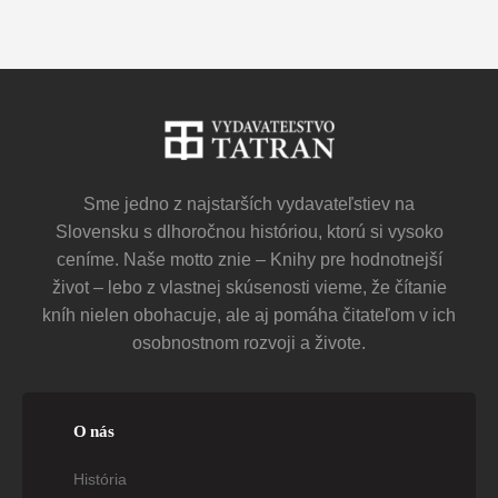
Sme jedno z najstarších vydavateľstiev na
Slovensku s dlhoročnou históriou, ktorú si vysoko
ceníme. Naše motto znie – Knihy pre hodnotnejší
život – lebo z vlastnej skúsenosti vieme, že čítanie
kníh nielen obohacuje, ale aj pomáha čitateľom v ich
osobnostnom rozvoji a živote.
O nás
História