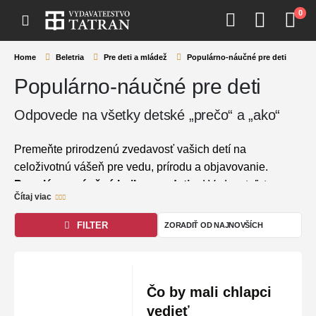
0
Home
Beletria
Pre deti a mládež
Populárno-náučné pre deti
Populárno-náučné pre deti
Odpovede na všetky detské „prečo“ a „ako“
Premeňte prirodzenú zvedavosť vašich detí na
celoživotnú vášeň pre vedu, prírodu a objavovanie.
Populárno-náučné knihy pre deti
od Vydavateľstva
Čítaj viac
Tatran prinášajú zložité témy zo sveta okolo nás
spracované pútavou, vizuálne príťažlivou a
FILTER
zrozumiteľnou formou. Tieto vzdelávacie tituly nenásilne
prepájajú školské vedomosti s hrou, vďaka čomu bavia
nielen malých školákov, ale aj samotných rodičov.
Čo by mali chlapci
Hlavné témy:
Tajomstvá divokej prírody, fascinujúce
vedieť