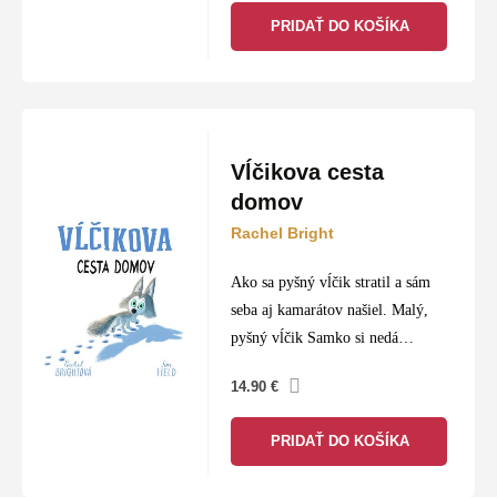
PRIDAŤ DO KOŠÍKA
Vĺčikova cesta
domov
Rachel Bright
Ako sa pyšný vĺčik stratil a sám
seba aj kamarátov našiel. Malý,
pyšný vĺčik Samko si nedá
povedať od nikoho, ani od
14.90
€
rodičov. Keď je vlčia svorka
prinútená presťahovať sa…
PRIDAŤ DO KOŠÍKA