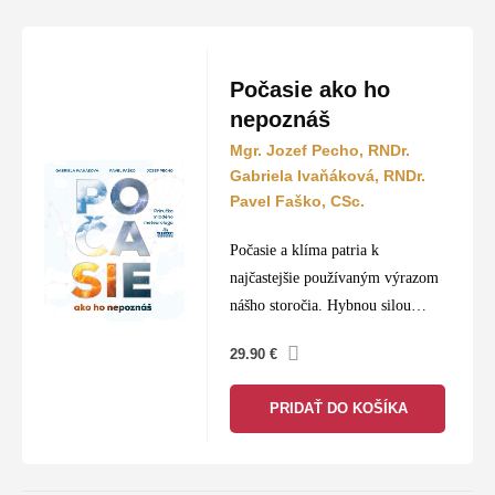
Počasie ako ho
nepoznáš
Mgr. Jozef Pecho, RNDr.
Gabriela Ivaňáková, RNDr.
Pavel Faško, CSc.
Počasie a klíma patria k
najčastejšie používaným výrazom
nášho storočia. Hybnou silou
demonštrácií za záchranu Zeme sú
29.90
€
najmä mladí ľudia, ktorí sa budú
musieť vyrovnať so zmenou klímy.
PRIDAŤ DO KOŠÍKA
Pre hlbšie…