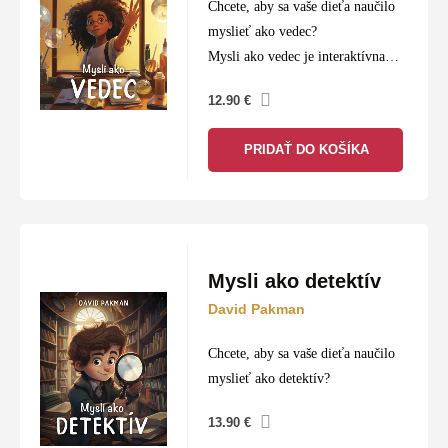
Chcete, aby sa vaše dieťa naučilo
myslieť ako vedec?
Mysli ako vedec je interaktívna
detská kniha, ktorá má v mladých
12.90
€
čitateľoch vzbudiť zvedavosť a
podporiť vedecké myslenie. Deti
PRIDAŤ DO KOŠÍKA
sa ponoria do…
Mysli ako detektív
David Pakman
Chcete, aby sa vaše dieťa naučilo
myslieť ako detektív?
13.90
€