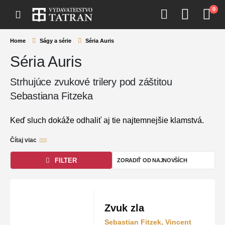
0
Home
Ságy a série
Séria Auris
Séria Auris
Strhujúce zvukové trilery pod záštitou
Sebastiana Fitzeka
Keď sluch dokáže odhaliť aj tie najtemnejšie klamstvá.
Psychologická séria
Auris
, ktorú koncepčne zastrešil
Čítaj viac
nemecký majster napätia
Sebastian Fitzek
, prináša do
sveta trilerov úplne nový rozmer. Hlavnou postavou
FILTER
príbehov je kontroverzný profesor
Matthias Hegel
–
forenzný fonetik s takým dokonalým sluchom, že dokáže
z nahrávky hlasu vyčítať profil vraha, motív aj skryté
Zvuk zla
tajomstvá.
Sebastian Fitzek, Vincent