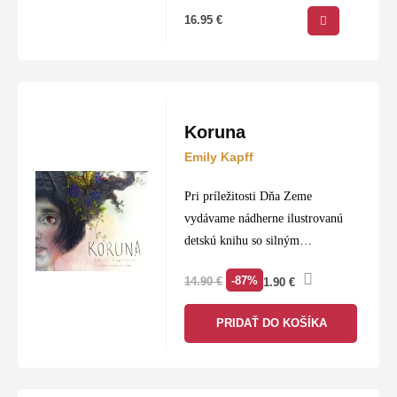
16.95
€
Koruna
Emily Kapff
Pri príležitosti Dňa Zeme
vydávame nádherne ilustrovanú
detskú knihu so silným
posolstvom.
-87%
14.90
€
1.90
€
PRIDAŤ DO KOŠÍKA