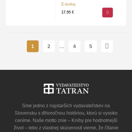
E-kniha
17.95
€
1
2
…
4
5
Sme jedno z najstarších vydavateľstiev na
Slovensku s dlhoročnou históriou, ktorú si vysoko
ceníme. Naše motto znie – Knihy pre hodnotnejší
život – lebo z vlastnej skúsenosti vieme, že čítanie