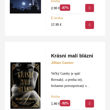
Kniha
známeho literárneho
-87%
2.90
€
vydavateľstva vo Frankfurte.
Vyšetrovatelia pri pátraní
E-kniha
narazia na staré tajomstvá
17.95
€
dobrých priateľov a ešte
lepších…
Krásni malí blázni
Jillian Cantor
Veľký Gatsby je späť.
Rovnaký, a predsa iný,
brilantne prerozprávaný z
pohľadu troch silných žien.
Kniha
-92%
1.90
€