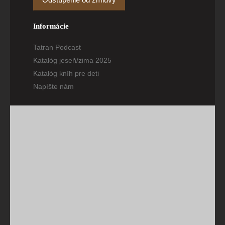
Odstúpenie od zmluvy
Informácie
Tatran Podcast
Katalóg jeseň/zima 2025
Katalóg kníh pre deti
Napíšte nám