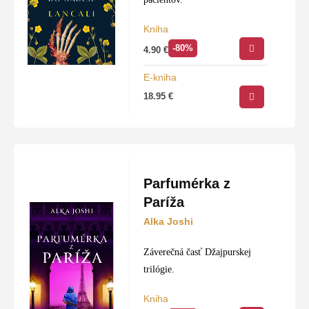
Kniha
-80%
4.90
€
E-kniha
18.95
€
Parfumérka z
Paríža
Alka Joshi
Záverečná časť Džajpurskej
trilógie.
Kniha