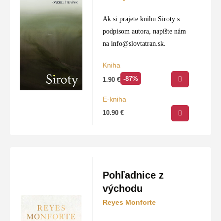
Ponuka:
Svetové bestsellery, historická beletria,
krimi a motivačná literatúra.
Ak si prajete knihu Siroty s
podpisom autora, napíšte nám
Cena:
Maximálna hodnota za minimálnu investíciu
na
info@slovtatran.sk
.
– ideálne na rozšírenie knižnice.
Kniha
Dostupnosť:
Všetky knihy skladom na
-87%
1.90
€
slovtatran.sk
s doručením po celom Slovensku.
E-kniha
10.90
€
Pohľadnice z
východu
Reyes Monforte