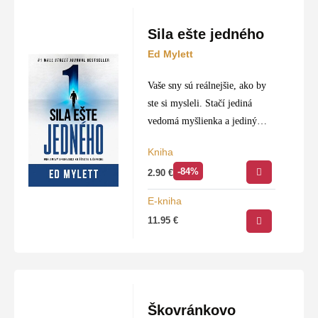
Sila ešte jedného
Ed Mylett
Vaše sny sú reálnejšie, ako by
ste si mysleli. Stačí jediná
vedomá myšlienka a jediný
vedomý krok a váš život sa
Kniha
úplne zmení. Ed Mylett je
-84%
2.90
€
profesionálny kouč atlétov,
zabávačov…
E-kniha
11.95
€
Škovránkovo