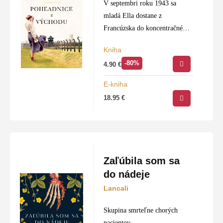
V septembri roku 1943 sa
mladá Ella dostane z
Francúzska do koncentračného
tábora Osvienčim. Vedúca
Kniha
ženského tábora Maria
-80%
4.90
€
Mandelová, krvilačná esesáčka
prezývaná Beštia, zistí, že
E-kniha
dokonale ovláda kaligrafiu, a
18.95
€
tak…
Zaľúbila som sa
do nádeje
Lancali
Skupina smrteľne chorých
pacientov.