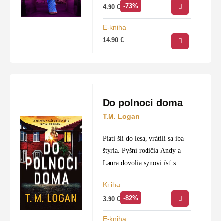
-73%
4.90
€
E-kniha
14.90
€
Do polnoci doma
T.M. Logan
Piati šli do lesa, vrátili sa iba
štyria. Pyšní rodičia Andy a
Laura dovolia synovi ísť s
priateľmi osláviť úspešné
Kniha
skúšky. Netušia, že zakrátko
-82%
3.90
€
prežijú nočnú moru každého
rodiča. Connor…
E-kniha