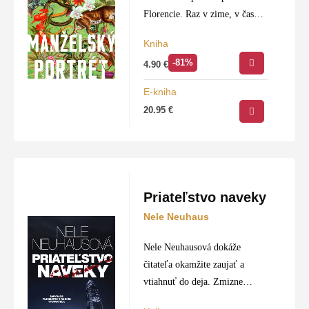
Florencie. Raz v zime, v čase,
keď bola renesancia na svojom
Kniha
vrchole, ju jej manžel Alfonso
-81%
4.90
€
vezme do vily na vidieku. Pri
večeri…
E-kniha
20.95
€
Priateľstvo naveky
Nele Neuhaus
Nele Neuhausová dokáže
čitateľa okamžite zaujať a
vtiahnuť do deja. Zmizne
programová manažérka