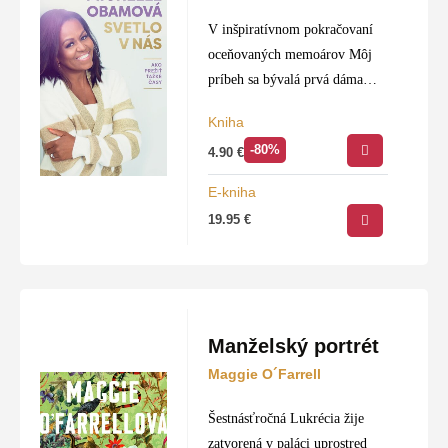
V inšpiratívnom pokračovaní
oceňovaných memoárov Môj
príbeh sa bývalá prvá dáma
Spojených štátov Michelle
Kniha
Obamová delí o praktické
-80%
4.90
€
postrehy a účinné stratégie, ako
si udržať nádej a rovnováhu
E-kniha
v dnešnom svete plnom
19.95
€
neistoty.
Manželský portrét
Maggie O´Farrell
Šestnásťročná Lukrécia žije
zatvorená v paláci uprostred