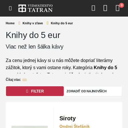
0
Home
Knihy v zľave
Knihy do 5 eur
Knihy do 5 eur
Viac než len šálka kávy
Za cenu jednej kávy si u nás môžete dopriať literárny
zážitok, ktorý s vami ostane roky. Kategória
Knihy do 5
eur
z Vydavateľstva Tatran prináša desiatky titulov od
Čítaj viac
svetových autorov za zlomok ich pôvodnej ceny. Nájdete
tu bestsellery od mien ako
Maggie O’Farrell, Quentin
FILTER
Tarantino, Ken Follett
či
Lucinda Riley
. Ide o
plnohodnotné romány, trilery a detské knihy, ktorých
pôvodná cena presahovala aj 20 €, no teraz sú dostupné
pre každého.
Siroty
Ondrej Štefánik