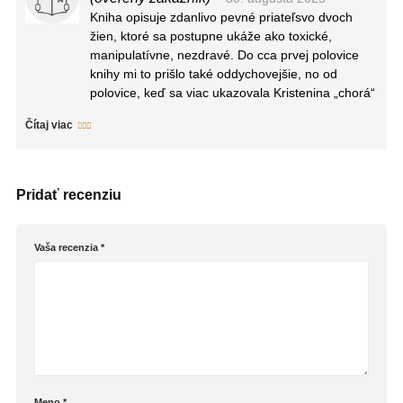
Kniha opisuje zdanlivo pevné priateľsvo dvoch
žien, ktoré sa postupne ukáže ako toxické,
manipulatívne, nezdravé. Do cca prvej polovice
knihy mi to prišlo také oddychovejšie, no od
polovice, keď sa viac ukazovala Kristenina „chorá“
stránka a Emily sa stávala silnejšou ma to začalo
Čítaj viac
viac baviť. Veci naberali spád a potrebovala som
hneď vedieť ako to skončí. Trochu mi vadilo, že
posledné strany o Emily, keď už bol od Kristen
pokoj, priebeh vyšetrovania a vzťah s Aaronom,
Pridať recenziu
nebol o čosi viac rozpísaný, ale bolo to také „z
rýchlika“. Každopádne, kniha sa čítala veľmi
dobre.
Vaša recenzia
*
Meno
*