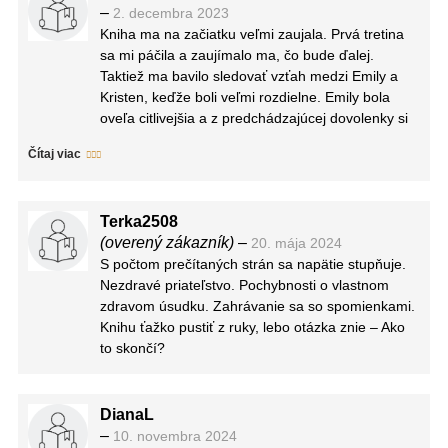
–
2. decembra 2023
Kniha ma na začiatku veľmi zaujala. Prvá tretina
sa mi páčila a zaujímalo ma, čo bude ďalej.
Taktiež ma bavilo sledovať vzťah medzi Emily a
Kristen, keďže boli veľmi rozdielne. Emily bola
oveľa citlivejšia a z predchádzajúcej dovolenky si
niesla ťažkú traumu, pričom Kristen jej dodávala
Čítaj viac
odvahu a istotu, a preto k nej Emily vzhliadala,
takže ňou Kristen mohla ľahko manipulovať.
Vzťah dievčat sa mi páčil, ale všetko brzdil dej.
Terka2508
Nastalo v ňom síce pár zvratov, ktoré ale slúžili
(overený zákazník)
–
20. mája 2024
skôr na ďalšie zamotanie než na odhalenie
S počtom prečítaných strán sa napätie stupňuje.
tajomstiev minulosti.
Nezdravé priateľstvo. Pochybnosti o vlastnom
Bohužiaľ, autorka sa tohto držala až dokonca a ja
zdravom úsudku. Zahrávanie sa so spomienkami.
vlastne doteraz neviem, kto bol ten zlý. Na jednej
Knihu ťažko pustiť z ruky, lebo otázka znie – Ako
strane sa mi to páči, pretože dokázala zmiasť
to skončí?
moju myseľ, ale na druhej strane sa mi žiada
poznať aspoň niektoré odpovede, keďže mám
pocit, že dokopy som sa nič nedozvedela a
pravdu už vôbec nie.
DianaL
Nemôžem povedať, že by kniha bola zlá, pretože
–
10. novembra 2024