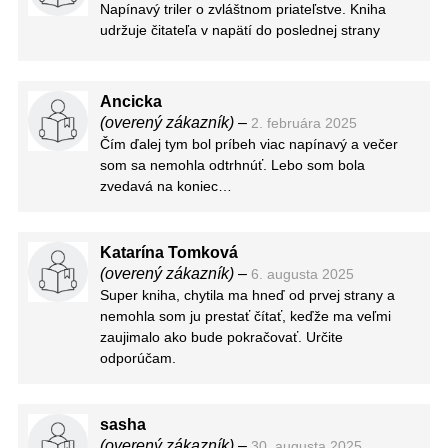
isté pasáže ma veľmi bavili a čítala sa naozaj
Napínavý triler o zvláštnom priateľstve. Kniha
dobre. Škoda však monotónneho deja a konca
udržuje čitateľa v napätí do poslednej strany
bez vysvetlení.
Ancicka
(overený zákazník)
–
2. februára 2025
Čím ďalej tym bol príbeh viac napínavý a večer
som sa nemohla odtrhnúť. Lebo som bola
zvedavá na koniec…
Katarína Tomková
(overený zákazník)
–
6. augusta 2025
Super kniha, chytila ma hneď od prvej strany a
nemohla som ju prestať čítať, keďže ma veľmi
zaujimalo ako bude pokračovať. Určite
odporúčam.
sasha
(overený zákazník)
–
30. augusta 2025