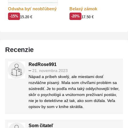
Odvaha byť neobľúbený
Belasý zámok
-15%
-20%
15.20
€
17.50
€
Recenzie
RedRose991
–
21. novembra 2023
Nápad a príbeh skvelý, ale miestami dosť
rozvláčne písaný. Mala som chvíľami problém sa
sústrediť. Je to podľa mňa taký oddychovejší triler,
skôr o psychológii a vnútornom prežívaní postáv,
nie je to detektívne až tak, ako som dúfala. Veľa
opisov by som v knihe skrátila.
Som čitateľ