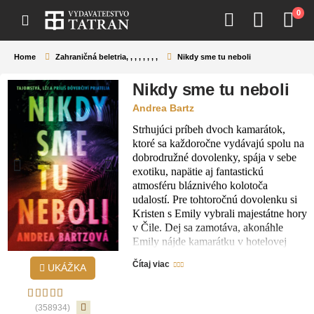
0
Home
Zahraničná beletria
,
,
,
,
,
,
,
,
Nikdy sme tu neboli
Nikdy sme tu neboli
Andrea Bartz
Strhujúci príbeh dvoch kamarátok,
ktoré sa každoročne vydávajú spolu na
dobrodružné dovolenky, spája v sebe
exotiku, napätie aj fantastickú
atmosféru bláznivého kolotoča
udalostí. Pre tohtoročnú dovolenku si
Kristen s Emily vybrali majestátne hory
v Čile. Dej sa zamotáva, akonáhle
Emily nájde kamarátku v hotelovej
izbe s mŕtvym chlapcom, ktorý má
Čítaj viac
UKÁŽKA
rozbitú hlavu. A my zisťujeme, že
takáto „nehoda“ nie je prvá v histórii
ich priateľstva. Dynamický triler s
(358934)
mnohými dejovými zvratmi,