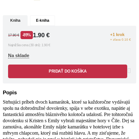
nedôveryhodnými rozprávačkami a
šokujúcim koncom neodložíte, kým sa
nedozviete, na ktorej strane je vlastne
Kniha
E-kniha
pravda.
1.90
€
+1 krok
-89%
17.90
€
= zľava 0.10 €
Najnižšia cena (30 dní):
1.90
€
Na sklade
PRIDAŤ DO KOŠÍKA
Popis
Strhujúci príbeh dvoch kamarátok, ktoré sa každoročne vydávajú
spolu na dobrodružné dovolenky, spája v sebe exotiku, napätie aj
fantastickú atmosféru bláznivého kolotoča udalostí. Pre tohtoročnú
dovolenku si Kristen s Emily vybrali majestátne hory v Čile. Dej sa
zamotáva, akonáhle Emily nájde kamarátku v hotelovej izbe s
mŕtvym chlapcom, ktorý má rozbitú hlavu. A my zisťujeme, že