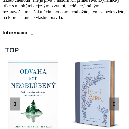
takáto „nehoda“ nie je prvá v histórii ich priateľstva. Dynamický
triler s mnohými dejovými zvratmi, nedôveryhodnými
rozprávačkami a šokujúcim koncom neodložíte, kým sa nedozviete,
na ktorej strane je vlastne pravda.
Informácie
TOP