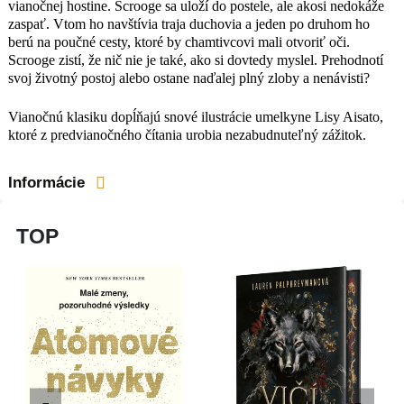
vianočnej hostine. Scrooge sa uloží do postele, ale akosi nedokáže
zaspať. Vtom ho navštívia traja duchovia a jeden po druhom ho
berú na poučné cesty, ktoré by chamtivcovi mali otvoriť oči.
Scrooge zistí, že nič nie je také, ako si dovtedy myslel. Prehodnotí
svoj životný postoj alebo ostane naďalej plný zloby a nenávisti?
Vianočnú klasiku dopĺňajú snové ilustrácie umelkyne Lisy Aisato,
ktoré z predvianočného čítania urobia nezabudnuteľný zážitok.
Informácie
TOP