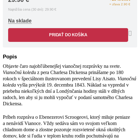
= zľava 2.90 €
vo svojom veľkom chladnom dome
Najnižšia cena (30 dní):
29.90
€
a zlostne pozoruje rozsvietené okná
okolitých domov, kde si ľudia v teplom
Na sklade
kruhu rodín pochutnávajú na vianočnej
hostine. Scrooge sa uloží do postele,
PRIDAŤ DO KOŠÍKA
ale akosi nedokáže zaspať. Vtom ho
navštívia traja duchovia a jeden po
druhom ho berú na poučné cesty, ktoré
by chamtivcovi mali otvoriť oči.
Popis
Scrooge zistí, že nič nie je také, ako si
Objavte čaro najobľúbenejšej vianočnej rozprávky na svete.
dovtedy myslel. Prehodnotí svoj
Vianočnú koledu
z pera Charlesa Dickensa prinášame po 180
životný postoj alebo ostane naďalej
rokoch v špeciálnom ilustrovanom prevedení Lisy Aisato.
Vianočná
plný zloby a nenávisti?
koleda
vyšla prvýkrát 19. decembra 1843. Náklad sa vypredal v
Vianočnú klasiku dopĺňajú snové
priebehu niekoľkých dní a Londýnčania hodiny stáli v dlhých
ilustrácie umelkyne Lisy Aisato, ktoré
radoch, len aby si ju mohli vypočuť v podaní samotného Charlesa
z predvianočného čítania urobia
Dickensa.
nezabudnuteľný zážitok.
Príbeh rozpráva o Ebenezerovi Scroogeovi, ktorý miluje peniaze
a nenávidí Vianoce. Vždy sedáva sám vo svojom veľkom
chladnom dome a zlostne pozoruje rozsvietené okná okolitých
domov, kde si ľudia v teplom kruhu rodín pochutnávajú na