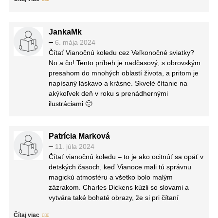
JankaMk
–
6. mája 2024
Čítať Vianočnú koledu cez Veľkonočné sviatky?
No a čo! Tento príbeh je nadčasový, s obrovským
presahom do mnohých oblastí života, a pritom je
napísaný láskavo a krásne. Skvelé čítanie na
akýkoľvek deň v roku s prenádhernými
ilustráciami 🙂
Patrícia Marková
–
11. júla 2024
Čítať vianočnú koledu – to je ako ocitnúť sa opäť v
detských časoch, keď Vianoce mali tú správnu
magickú atmosféru a všetko bolo malým
zázrakom. Charles Dickens kúzli so slovami a
vytvára také bohaté obrazy, že si pri čítaní
netreba ani trochu namáhať vlastnú predstavivosť.
Čítaj viac