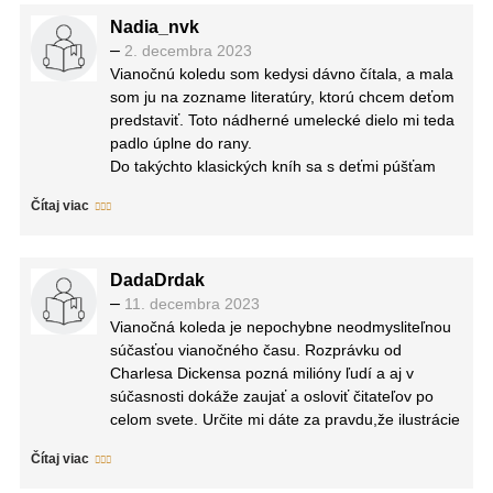
Nadia_nvk
–
2. decembra 2023
Vianočnú koledu som kedysi dávno čítala, a mala
som ju na zozname literatúry, ktorú chcem deťom
predstaviť. Toto nádherné umelecké dielo mi teda
padlo úplne do rany.
Do takýchto klasických kníh sa s deťmi púšťam
vždy s malými obavami – budú rozumieť slovníku?
Čítaj viac
Nebude sa im to zdať príliš pomalé a málo akčné?
Budú si vedieť z toho odniesť niečo? V tomto
prípade boli obavy úplne zbytočné. Príbeh
DadaDrdak
Scroogea a jeho nahliadnutie do minulosti,
–
11. decembra 2023
prítomnosti aj budúcnosti, deti chytilo od prvých
Vianočná koleda je nepochybne neodmysliteľnou
strán. Chvíľami to bolo strašidelné, chvíľami trpké,
súčasťou vianočného času. Rozprávku od
ale miestami aj humorné a láskavé.
Charlesa Dickensa pozná milióny ľudí a aj v
Je to majstrovská kniha, nie nadarmo najznámejší
súčasnosti dokáže zaujať a osloviť čitateľov po
vianočný príbeh všetkých čias. Krásny príklad
celom svete. Určite mi dáte za pravdu,že ilustrácie
toho, ako nás naše životné skúsenosti formujú a
od Lisy Aisato sú úplne snové .
ako by sme nemali súdiť nikoho, ak ho
Čítaj viac
Príbeh rozpráva o starom držgrošovi, ktorý miluje
nepoznáme. A zároveň jemná pripomienka
peniaze a nenávidí Vianoce. Samota a nenávisť
skutočnej podstaty Vianoc, času, kedy sme k sebe