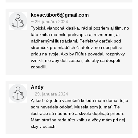
ich hodnôt a užitia si celého tohto obdobia. Písaná
je v jednoduchej reči, teda nie je problém sa do
kovac.tibor6@gmail.com
nej začítať.
–
29. januára 2024
Každou otočenou stranou som sa tešila na ďalšie
Typická vianočná klasika, rád si pozriem aj film, no
ilustrácie, ktoré výborne dopĺňali predstavivosť a
táto kniha ma milo prekvapila aj rozmerom, aj
boli veľmi pekné.
nádhernými ilustráciami. Perfektný darček pod
Ak ste ešte Vianočnú koledu, rovnako ako ja,
stromček pre mladších čitateľov, no i dospelí si
doteraz nečítali, využite teraz toto vianočné
prídu na svoje. Ako by Rúfus povedal, rozprávky
obdobie a toto prekrásne vydanie na to, aby ste si
vznikli, nie aby deti zaspali, ale aby sa dospelí
príbeh aj vy užili.
zobudili.
Andy
–
29. januára 2024
Aj keď už jednu vianočnú koledu mám doma, tejto
som nevedela odolať. Musela som ju mať. Tie
ilustrácie sú nádherné a skvele dopĺňajú príbeh.
Mám strašne rada túto knihu a vždy mám pri nej
slzy v očiach.