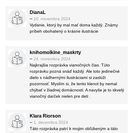
štýlu autorky, dosť mi pripomína práve spomínanú
rozprávku z roku 2009. Zdroj inšpirácie je teda asi
DianaL
jasne daný, ale to vôbec nevadí a ani to
–
10. novembra 2024
nespomínam ako nejakú výčitku – práve naopak.
Vydanie, ktorý by mal mať doma každý. Známy
Táto verzia knihy obsahuje 144 strán a je trošku
príbeh obohatený o krásne ilustrácie
väčšieho formátu 240x270mm. Napriek tomu sa
číta dobre a hladko. Fakt som z nej nadšený a
hoci som ju čítal mimo vianočné obdobie, už teraz
knihomolkine_maskrty
viem, že si ju budem počas Vianoc čítať skutočne
–
24. novembra 2024
každý rok ako novú tradíciu. Okrem toho, príbeh o
Najkrajšia rozprávka vianočných čias. Túto
zatrpknutom starcovi, ktorého musia navštíviť traja
rozprávku pozná snáď každý. Ale toto jedinečné
duchovia je dokonale poučný. A veru, nejde len o
dielo s nádhernými ilustráciami si zaslúži
Vianoce ako také.
pozornosť. Myslím si, že tento klenot by nemal
Upozorňujem však rodičov – hoci je to viac ako
chýbať v žiadnej domácnosti. A navyše je to skvelý
evidentné – že ilustrácie môžu byť pre nízke
vianočný darček nielen pre deti .
vekové kategórie strašidelné rovnako ako príbeh
samotný. Takže treba dobre zvážiť kedy ju dať
deťom do rúk.
Klara Riorson
–
1. decembra 2024
Táto rozprávka patrí k mojim obľúbeným a táto