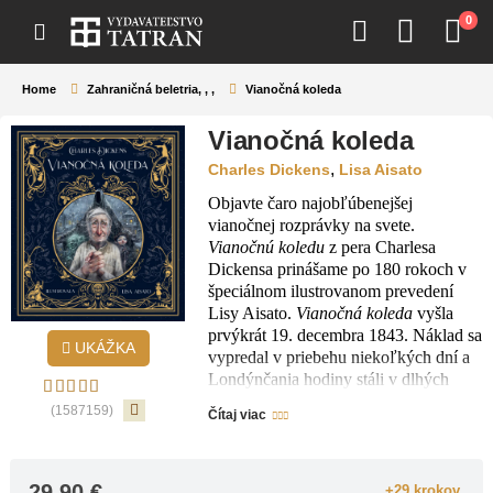
0
Home
Zahraničná beletria
,
,
,
Vianočná koleda
Vianočná koleda
,
Charles Dickens
Lisa Aisato
Objavte čaro najobľúbenejšej
vianočnej rozprávky na svete.
Vianočnú koledu
z pera Charlesa
Dickensa prinášame po 180 rokoch v
špeciálnom ilustrovanom prevedení
Lisy Aisato.
Vianočná koleda
vyšla
prvýkrát 19. decembra 1843. Náklad sa
UKÁŽKA
vypredal v priebehu niekoľkých dní a
Londýnčania hodiny stáli v dlhých
radoch, len aby si ju mohli vypočuť v
(1587159)
Čítaj viac
podaní samotného Charlesa Dickensa.
Príbeh rozpráva o Ebenezerovi
Scroogeovi, ktorý miluje peniaze
29.90
€
a nenávidí Vianoce. Vždy sedáva sám
+29 krokov