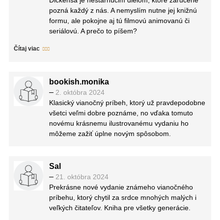
Dickensa je nestarnúcim dielom, ktoré zaručene
pozná každý z nás. A nemyslím nutne jej knižnú
formu, ale pokojne aj tú filmovú animovanú či
seriálovú. A prečo to píšem?
Pretože… ja sám ju poznám v prvom rade vďaka
Čítaj viac
filmovému (rozprávkovému) spracovaniu z roku
2009, kde hlavnú postavu Ebenezera Scroogea
nadaboval úžasný Jim Carrey!
bookish.monika
No a tým sa tak trochu dostávam k momentu, kde
–
2. októbra 2024
si musím na hlavu sypať popol. Prečo? Pretože
Klasický vianočný príbeh, ktorý už pravdepodobne
toto perfektne napísané dielo mi skončilo v rukách
všetci veľmi dobre poznáme, no vďaka tomuto
až teraz. No lepšie neskôr ako nikdy! O to
novému krásnemu ilustrovanému vydaniu ho
šťastnejší som, že je to vďaka
môžeme zažiť úplne novým spôsobom.
@vydavatelstvo_tatran hneď v takto nádhernej
ilustrovanej podobe. Za vizuál sa totiž zaslúžila
šikovná umelkyňa či ilustrátorka Lisa Aisato.
Strašne sa mi páči štýl, ktorým je celá kniha
Sal
poňatá. Dokonca aj samotná väzba ukrývajúca sa
–
21. októbra 2024
pod ochranným prebalom je ozaj pekná. Vnútro je
Prekrásne nové vydanie známeho vianočného
potom dokonale vyvážene, kde sa striedajú svetlé
príbehu, ktorý chytil za srdce mnohých malých i
stránky s tmavými. No a takmer na každej
veľkých čitateľov. Kniha pre všetky generácie.
dvojstránke máme akúsi ilustráciu. Čo sa týka