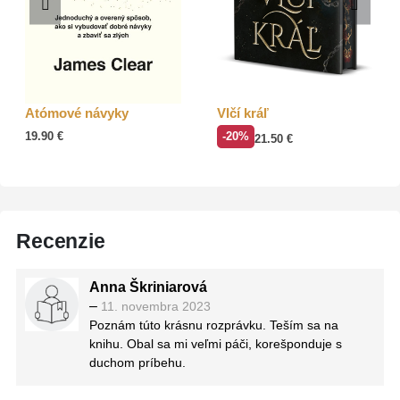
Atómové návyky
Vlčí kráľ
19.90
€
-20%
21.50
€
Recenzie
Anna Škriniarová
–
11. novembra 2023
Poznám túto krásnu rozprávku. Teším sa na
knihu. Obal sa mi veľmi páči, korešponduje s
duchom príbehu.