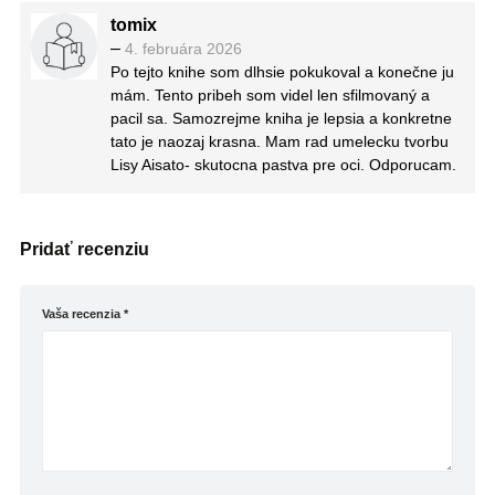
tomix
–
4. februára 2026
Po tejto knihe som dlhsie pokukoval a konečne ju
mám. Tento pribeh som videl len sfilmovaný a
pacil sa. Samozrejme kniha je lepsia a konkretne
tato je naozaj krasna. Mam rad umelecku tvorbu
Lisy Aisato- skutocna pastva pre oci. Odporucam.
Pridať recenziu
Vaša recenzia
*