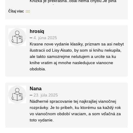
Knižka je prekrásna..obal nemá chybu.Je plná
Aisato, ktoré príbehu dodávajú ešte väčšiu hĺbku a
kresieb a veĺmi sa mi páčila
emócie. Ilustrácie sú očarujúce a perfektne
Čítaj viac
dopĺňajú Dickensovu poetiku.
Na knihe sa mi najviac páčila jej nadčasovosť – aj
napriek tomu, že bola napísaná pred viac ako 180
hrosiq
rokmi, jej posolstvo o láske, súcite a druhých
–
4. júna 2025
šanciach je stále aktuálne. Je to príbeh, ktorý nás
Krasne nove vydanie klasiky, priznam sa asi nebyt
núti zamyslieť sa nad vlastným správaním a
ilustracii od Lisy Aisato, by som si knihu nekupila,
pripomína nám, že nikdy nie je neskoro zmeniť sa
ale takto samozrejme nelutujem a urcite sa ku
k lepšiemu.
knihe vratim aj mnohe nasledujuce vianocne
Odporúčam ju každému, kto hľadá knihu s
obdobia.
hlbokým posolstvom a vianočnou atmosférou. Či
už ju čítate prvýkrát, alebo sa k nej vraciate
znova, vždy vám ponúkne niečo nové a hodnotné.
Nana
–
23. júla 2025
Nádherné spracovanie tej najkrajšej vianočnej
rozprávky. Je to pribeh, ku ktorému sa každý rok
vo vianočnom období vraciam, a som vďačná za
toto vydanie.