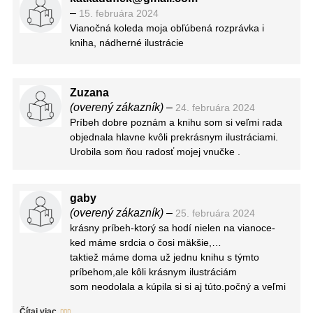
–
15. februára 2024
Osobitý pôvab dodáva knihe Dickensovo
Vianočná koleda moja obľúbená rozprávka i
jedinečné rozprávačstvo. Farbisté a emotívne
kniha, nádherné ilustrácie
opisy vás sprevádzajú celým dianím a výraznou
mierou sa podieľajú na jeho príjemnej, miestami
sentimentálnej atmosfére. Nevtieravo a
prirodzene podávajú ústredné myšlienky diela a
Zuzana
opakovane dokážu pohladiť dušu čitateľa.
(overený zákazník)
–
24. februára 2024
Ak teda patríte do skupiny ľudí, ktorí stále nemali
Príbeh dobre poznám a knihu som si veľmi rada
tú česť s Vianočnou koledou v jej prapôvodnej
objednala hlavne kvôli prekrásnym ilustráciami.
podobe, mám pre vás stručnú a jasnú radu – čo
Urobila som ňou radosť mojej vnučke .
najskôr to napravte.
gaby
(overený zákazník)
–
25. februára 2024
krásny príbeh-ktorý sa hodí nielen na vianoce-
ked máme srdcia o čosi mäkšie,…
taktiež máme doma už jednu knihu s týmto
príbehom,ale kôli krásnym ilustráciám
som neodolala a kúpila si si aj túto.počný a veľmi
dojemný príbeh,,
Čítaj viac