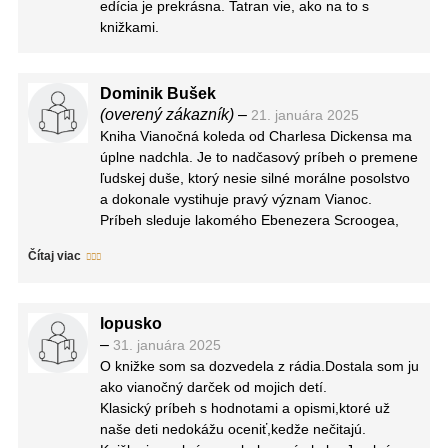
edícia je prekrásna. Tatran vie, ako na to s
knižkami.
Dominik Bušek
(overený zákazník)
–
21. januára 2025
Kniha Vianočná koleda od Charlesa Dickensa ma
úplne nadchla. Je to nadčasový príbeh o premene
ľudskej duše, ktorý nesie silné morálne posolstvo
a dokonale vystihuje pravý význam Vianoc.
Príbeh sleduje lakomého Ebenezera Scroogea,
ktorý odmieta radosť a štedrosť Vianoc. Po
Čítaj viac
návšteve troch duchov – minulých, súčasných a
budúcich Vianoc – si však uvedomí, aký osamelý
a zatrpknutý život vedie. Dickens tu majstrovsky
lopusko
vykresľuje nielen atmosféru viktoriánskeho
–
31. januára 2025
Londýna, ale aj psychologickú premenu hlavnej
O knižke som sa dozvedela z rádia.Dostala som ju
postavy.
ako vianočný darček od mojich detí.
Táto konkrétna edícia od vydavateľstva Tatran ma
Klasický príbeh s hodnotami a opismi,ktoré už
oslovila nielen výborným prekladom Alexandry
naše deti nedokážu oceniť,kedže nečitajú.
Strelkovej, ale aj nádhernými ilustráciami Lisy