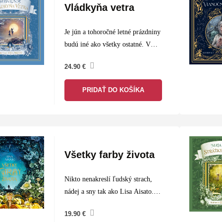
Vládkyňa vetra
Je jún a tohoročné letné prázdniny
budú iné ako všetky ostatné. V
krajine, kde žije Tobias, sa konečne
24.90
€
skončila strašná vojna, a zatiaľ čo
dospelí pracujú, deti pošlú cez
PRIDAŤ DO KOŠÍKA
leto…
Všetky farby života
Nikto nenakreslí ľudský strach,
nádej a sny tak ako Lisa Aisato.
Autorka do Všetkých farieb života
19.90
€
vybrala svoje najlepšie ilustrácie,