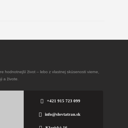
e hodnotnejší život – lebo z vlastnej skúsenosti vieme,
i a živote.
+421 915 723 099
info@slovtatran.sk
Klariská 16