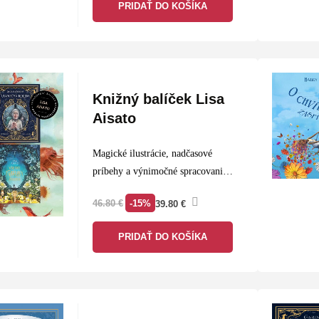
PRIDAŤ DO KOŠÍKA
výnimočné knihy, ktoré spájajú
poetické rozprávanie,…
Knižný balíček Lisa
Aisato
Magické ilustrácie, nadčasové
príbehy a výnimočné spracovanie.
Tento knižný balíček obsahuje dve
-15%
46.80
€
39.80
€
výnimočné knihy s ilustráciami
Lisy Aisato, jednej z
PRIDAŤ DO KOŠÍKA
najobľúbenejších súčasných
umelkýň v oblasti knižnej tvorby.
Prvým titulom je legendárna…