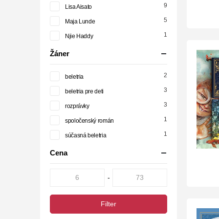
9
Lisa Aisato
5
Maja Lunde
1
Njie Haddy
Žáner
2
beletria
3
beletria pre deti
3
rozprávky
1
spoločenský román
1
súčasná beletria
Cena
-
Filter