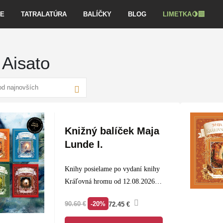
VE
TATRALATÚRA
BALÍČKY
BLOG
LIMETKA🍋‍🟩
 Aisato
Knižný balíček Maja
Lunde I.
Knihy posielame po vydaní knihy
Kráľovná hromu od 12.08.2026
Objavte čarovný svet série
Ročné
-20%
90.60
€
72.45
€
obdobia
od Maji Lunde a
ilustrátorky Lisy Aisato – štyri