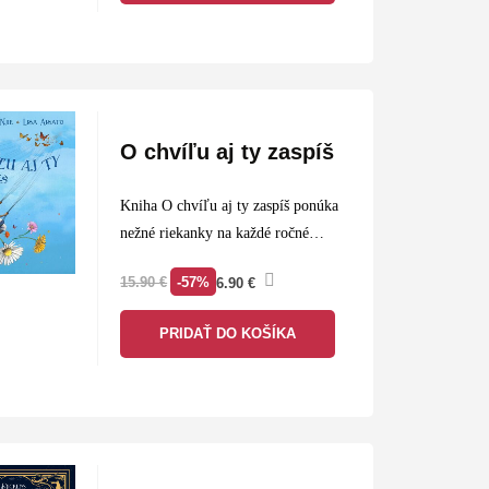
O chvíľu aj ty zaspíš
Kniha O chvíľu aj ty zaspíš ponúka
nežné riekanky na každé ročné
obdobie od tichej radosti z prvého
-57%
15.90
€
6.90
€
sniežika cez rozkvitnuté jarné lúky
a hrejivé letá až po farebnú jeseň…
PRIDAŤ DO KOŠÍKA