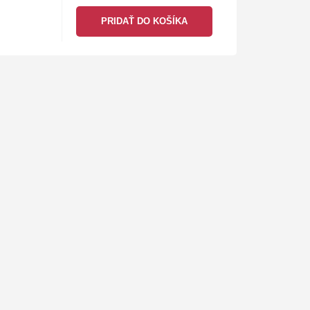
so svojim starým otcom vo svete, z
PRIDAŤ DO KOŠÍKA
ktorého zmizlo…