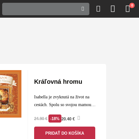
0
Kráľovná hromu
Isabella je zvyknutá na život na
cestách. Spolu so svojou mamou sa
neustále presúvajú z miesta na
-18%
24.90
€
20.40
€
miesto, vždy za novým začiatkom.
Napriek tomu však Isabella cíti, že
PRIDAŤ DO KOŠÍKA
v nej…