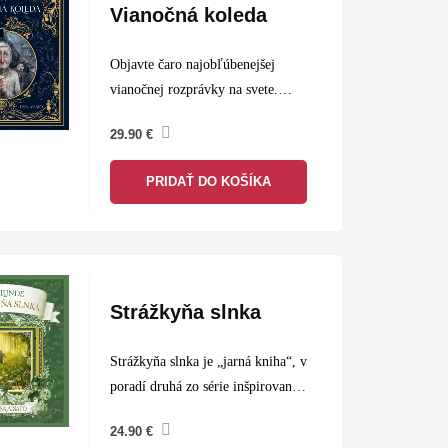
Vianočná koleda
Objavte čaro najobľúbenejšej
vianočnej rozprávky na svete.
Vianočnú koledu z pera Charlesa
29.90
€
Dickensa prinášame po 180 rokoch
v špeciálnom ilustrovanom
PRIDAŤ DO KOŠÍKA
prevedení Lisy Aisato. Vianočná
koleda vyšla prvýkrát 19.
decembra 1843. Náklad sa…
Strážkyňa slnka
Strážkyňa slnka je „jarná kniha“, v
poradí druhá zo série inšpirovanej
ročnými obdobiami Maji Lunde a
24.90
€
ilustrátorky Lisy Aisato. Lilly žije