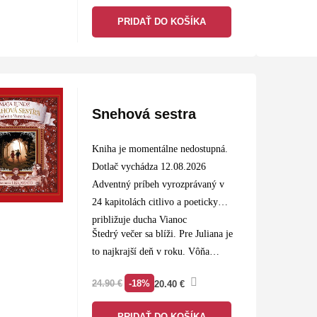
niektoré už známe ale aj úplne
PRIDAŤ DO KOŠÍKA
nové, a napísala k…
Snehová sestra
Kniha je momentálne nedostupná.
Dotlač vychádza 12.08.2026
Adventný príbeh vyrozprávaný v
24 kapitolách citlivo a poeticky
približuje ducha Vianoc
Štedrý večer sa blíži. Pre Juliana je
to najkrajší deň v roku. Vôňa…
-18%
24.90
€
20.40
€
PRIDAŤ DO KOŠÍKA