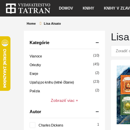
DOMOV
KNIHY
KNIHY V ZĽA
Home
Lisa Aisato
Lisa
Kategórie
(10)
Vianoce
(45)
Oriezky
(2)
Eseje
(23)
Upaľuj po knihu (letné čítanie)
(2)
Poézia
Zobraziť viac +
Autor
1
Charles Dickens