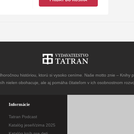
horočnou históriou, ktorú si vysoko ceníme. Naše motto znie – Knihy pr
níh nielen obohacuje, ale aj pomáha čitateľom v ich osobnostnom rozvoj
Informácie
Tatran Podcast
Katalóg jeseň/zima 2025
Katalóg kníh pre deti