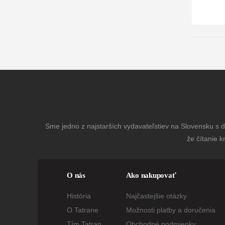
Sme jedno z najstarších vydavateľstiev na Slovensku s dl
že čítanie k
O nás
Ako nakupovať
História
Najčastejšie otázky
O Tatrane
Možnosti platby a doručenia
Tím Tatran
Obchodné podmienky