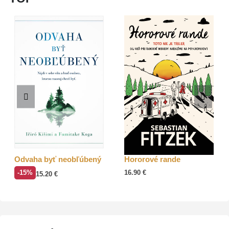
Odvaha byť neobľúbený
Hororové rande
-15%
16.90
€
15.20
€