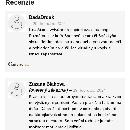
Recenzie
DadaDrdak
–
20. februára 2024
Lisa Aisato vytvára na papieri ozajstnú mágiu.
Poznáme ju z kníh Snehová sestra či Strážkyňa
slnka. Jej ilustrácie sú jednoducho pastvou pre oči
a pohladením na duši. Ich vizuálny rukopis si
ihneď zapamätáte.
Lisa vždy túžila vydať zbierku svojich obľúbených
Čítaj viac
kresieb, ktoré vytvárala viac ako desať rokov. A
úprimne som šťastná, že sa jej podaril tento
skvost, ktorý môžete vo svojich rukách držať aj vy.
Zuzana Blahova
Nájdete tu ilustrácie z kníh, ktoré už uzreli svetlo
(overený zákazník)
–
29. februára 2024
sveta a niektoré sú úplne nové.
Krásna kniha s nádhernými ilustráciami a krátkymi
Kresby v tejto knihe znázorňujú príbeh o našej
no výstižnymi popismi. Pastva pre oči a balzam na
životnej púti – detstve, mladosti, dospelosti,
dušu. Dá sa čítať postupne v celku ale aj otvoriť
slobode, túžbach a cieľoch a starobe.
na ktorejkoľvek strane a pokochať sa konkrétnou
Dovolím si tvrdiť, že Všetky farby života je jedno
stránkou a textom. Som veľmi rada že ju mám
veľké umelecké dielo vytvorené na 200 stránkach
možnosť mať v mojej knižnici.
knihy. So zatajeným dychom budete listovať