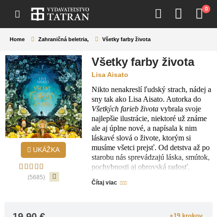
0
Home
Zahraničná beletria
,
Všetky farby života
Všetky farby života
Lisa Aisato
Nikto nenakreslí ľudský strach, nádej a
sny tak ako Lisa Aisato. Autorka do
Všetkých farieb života
vybrala svoje
najlepšie ilustrácie, niektoré už známe
ale aj úplne nové, a napísala k nim
láskavé slová o živote, ktorým si
musíme všetci prejsť. Od detstva až po
UKÁŽKA
starobu nás sprevádzajú láska, smútok,
pochybnosti aj obrovská radosť.
Všetky tieto city zobrazuje Lisa
(5685)
Čítaj viac
jedinečným štýlom, ktorý sa dotkne
najhlbších zákutí našej duše.
19.90
€
+19 krokov