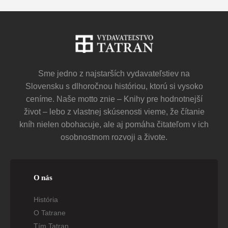
Sme jedno z najstarších vydavateľstiev na
Slovensku s dlhoročnou históriou, ktorú si vysoko
ceníme. Naše motto znie – Knihy pre hodnotnejší
život – lebo z vlastnej skúsenosti vieme, že čítanie
kníh nielen obohacuje, ale aj pomáha čitateľom v ich
osobnostnom rozvoji a živote.
O nás
História
O Tatrane
Tím Tatran