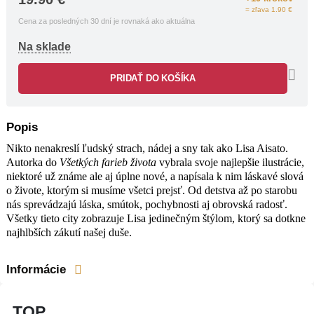
= zľava 1.90 €
Cena za posledných 30 dní je rovnaká ako aktuálna
Na sklade
PRIDAŤ DO KOŠÍKA
Popis
Nikto nenakreslí ľudský strach, nádej a sny tak ako Lisa Aisato.
Autorka do
Všetkých farieb života
vybrala svoje najlepšie ilustrácie,
niektoré už známe ale aj úplne nové, a napísala k nim láskavé slová
o živote, ktorým si musíme všetci prejsť. Od detstva až po starobu
nás sprevádzajú láska, smútok, pochybnosti aj obrovská radosť.
Všetky tieto city zobrazuje Lisa jedinečným štýlom, ktorý sa dotkne
najhlbších zákutí našej duše.
Informácie
TOP