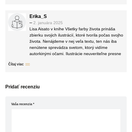
stránku po stránke a obrazy, ktoré sa Vám budú
postupne vynárať, Vás budú hlbšie a hlbšie
priťahovať a dotýkať sa Vás .
Erika_S
–
2. januára 2025
Lisa Aisato v knihe Všetky farby života prináša
zbierku svojich ilustrácií, ktoré tvorila počas svojho
života. Nenájdeme v nej veľa textu, ten nás iba
nenútene sprevádza svetom, ktorý vidíme
autorkinými očami. Ilustrácie neuveriteľne presne
vystihujú životné situácie, v ktorých sa nájde azda
Čítaj viac
každý z nás. Sú nádherné, farebné, hravé, no
zároveň vážne. Ukazujú život taký, aký je, so
všetkým, čo k nemu patrí.
Pridať recenziu
Vaša recenzia
*