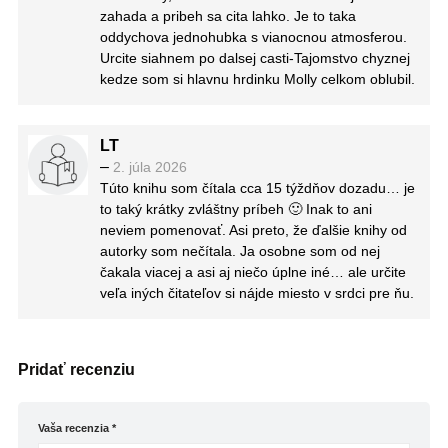
zahada a pribeh sa cita lahko. Je to taka
oddychova jednohubka s vianocnou atmosferou.
Urcite siahnem po dalsej casti-Tajomstvo chyznej
kedze som si hlavnu hrdinku Molly celkom oblubil.
LT
–
2. júla 2026
Túto knihu som čítala cca 15 týždňov dozadu… je
to taký krátky zvláštny príbeh 🙂 Inak to ani
neviem pomenovať. Asi preto, že ďalšie knihy od
autorky som nečítala. Ja osobne som od nej
čakala viacej a asi aj niečo úplne iné… ale určite
veľa iných čitateľov si nájde miesto v srdci pre ňu.
Pridať recenziu
Vaša recenzia
*