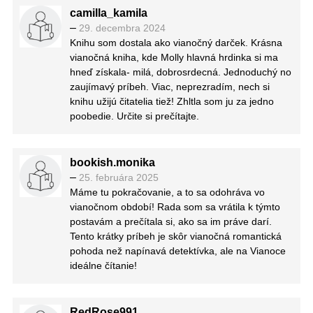
camilla_kamila
vykukujúce spoza každého rohu… och znova.
–
29. decembra 2024
• Zápletka síce pomerne jednoduchá, no aj tak
Knihu som dostala ako vianočný darček. Krásna
dostatočne zaujímavá na to, aby som mala chuť
vianočná kniha, kde Molly hlavná hrdinka si ma
čítať stále ďalej a ďalej. Nita Prose postupne
hneď získala- milá, dobrosrdecná. Jednoduchý no
odhaľovala detaily vedúce k finálnemu rozuzleniu,
zaujímavý príbeh. Viac, neprezradím, nech si
ťahala ma za nos a presne tak sa mi to páči…
knihu užijú čitatelia tiež! Zhltla som ju za jedno
takže och ešte raz.
poobedie. Určite si prečítajte.
• Humor, humor, humor! Mollyne myšlienky a jej
interakcie s okolím sú často také nevinné a
odľahčia snáď aj to najväčšie napätie… takže mi
dovoľte ešte jedno och.
bookish.monika
Jednu vec ale musím autorke vytknúť – 112
–
25. februára 2025
strán? To kto píše také krátke knihy? Chcem ešte.
Máme tu pokračovanie, a to sa odohráva vo
vianočnom období! Rada som sa vrátila k týmto
postavám a prečítala si, ako sa im práve darí.
Tento krátky príbeh je skôr vianočná romantická
pohoda než napínavá detektívka, ale na Vianoce
ideálne čítanie!
RedRose991