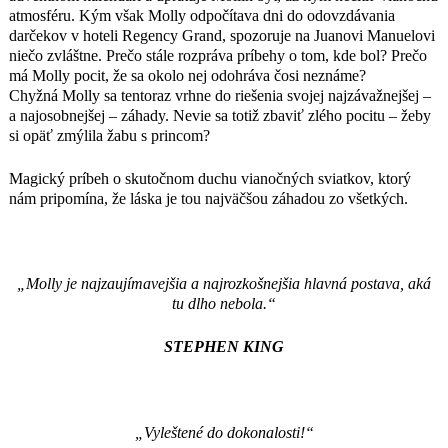
STEPHEN KING
atmosféru. Kým však Molly odpočítava dni do odovzdávania
darčekov v hoteli Regency Grand, spozoruje na Juanovi Manuelovi
„Vyleštené do dokonalosti!“
niečo zvláštne. Prečo stále rozpráva príbehy o tom, kde bol? Prečo
SHAN LEPEANOVÁ
má Molly pocit, že sa okolo nej odohráva čosi neznáme?
autorka bestsellera Všetci klamú
Chyžná Molly sa tentoraz vrhne do riešenia svojej najzávažnejšej –
a najosobnejšej – záhady. Nevie sa totiž zbaviť zlého pocitu – žeby
si opäť zmýlila žabu s princom?
Magický príbeh o skutočnom duchu vianočných sviatkov, ktorý
nám pripomína, že láska je tou najväčšou záhadou zo všetkých.
„Molly je najzaujímavejšia a najrozkošnejšia hlavná postava, aká
tu dlho nebola.“
STEPHEN KING
„Vyleštené do dokonalosti!“