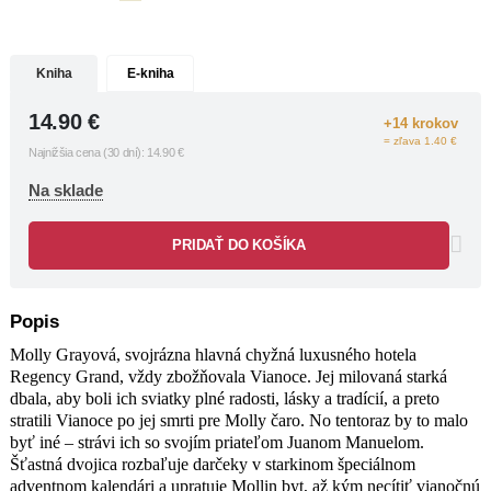
kalendári a upratuje Mollin byt, až kým
necítiť vianočnú atmosféru. Kým však
Molly odpočítava dni do odovzdávania
Kniha
E-kniha
darčekov v hoteli Regency Grand,
spozoruje na Juanovi Manuelovi niečo
14.90
€
zvláštne. Prečo stále rozpráva príbehy
+14 krokov
o tom, kde bol? Prečo má Molly pocit,
= zľava 1.40 €
Najnižšia cena (30 dní):
14.90
€
že sa okolo nej odohráva čosi
neznáme?
Na sklade
Chyžná Molly sa tentoraz vrhne do
riešenia svojej najzávažnejšej – a
PRIDAŤ DO KOŠÍKA
najosobnejšej – záhady. Nevie sa totiž
zbaviť zlého pocitu – žeby si opäť
zmýlila žabu s princom?
Magický príbeh o skutočnom duchu
Popis
vianočných sviatkov, ktorý nám
Molly Grayová, svojrázna hlavná chyžná luxusného hotela
pripomína, že láska je tou najväčšou
Regency Grand, vždy zbožňovala Vianoce. Jej milovaná starká
záhadou zo všetkých.
dbala, aby boli ich sviatky plné radosti, lásky a tradícií, a preto
stratili Vianoce po jej smrti pre Molly čaro. No tentoraz by to malo
„Molly je najzaujímavejšia
byť iné – strávi ich so svojím priateľom Juanom Manuelom.
a najrozkošnejšia hlavná postava, aká
Šťastná dvojica rozbaľuje darčeky v starkinom špeciálnom
tu dlho nebola.“
adventnom kalendári a upratuje Mollin byt, až kým necítiť vianočnú