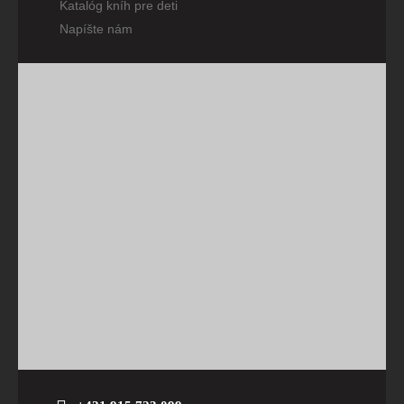
Katalóg kníh pre deti
Napíšte nám