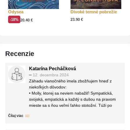
Odysea
Divoké temné pobrežie
-18%
23.90
€
20.40
€
Recenzie
Katarína Pecháčková
–
12. decembra 2024
Záhadu vianočného imela zbožňujem hneď z
niekoľkých dôvodov:
• Molly, ktorej sa neviem nabažiť! Sympatická,
svojská, empatická a každý s dušou na pravom
mieste sa s ňou veľmi ľahko stotožní. Túži po
pravde, vníma každý jeden detail a ten jej zmysel
Čítaj viac
pre humor… och.
• Atmosféra, ktorá priam kričí „heeeej, Vianoce už
sú tuuu!“, luxusné hotelové prostredie a to napätie