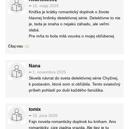
–
15. mája 2025
Knižka je krátky romantický doplnok o živote
hlavnej hrdinky detektívnej série. Detektívne to nie
je, teda je snaha o nejakú záhadu, ale veľmi
slabá.
Pre mňa to bola milá vsuvka o mojej obľúbenej
postave. A myslím, že ju ocenia naozaj len
Čítaj viac
čitatelia, ktorý poznajú Molly a zaujímajú ich nielen
jej záhady, ale aj jej život. Potešilo ma, že sme o
čosi viac spoznali jej partnera, že sme sa zase
Nana
dozvedeli zopár nových vecí z jej života, o starkej.
–
1. novembra 2025
Vianočná atmosféra je tam celkom pekná, páčia
Skvelá návrat do sveta detektívnej série Chyžnej,
sa mi niektoré zvyky, čo so starkou mali.
k postavám, ktoré som si obľúbila. Tento sviatočný
Ale bez celej série by táto samotná kniha vyznela
príbeh pohladí po duši každého fanúšika.
dosť nevýrazne. Sama som bola sklamaná, že
som čakala aspoň čosi výraznejšie detektívne v
nej.
tomix
–
15. júna 2026
Fajn novela-romanticky doplnok ku kniham. Ano
romanticky, cize ziadna vrazda. Ale tiez je tu