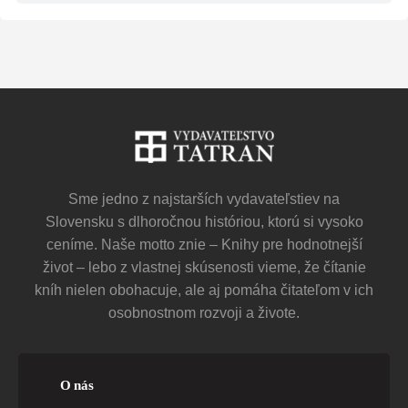
Sme jedno z najstarších vydavateľstiev na
Slovensku s dlhoročnou históriou, ktorú si vysoko
ceníme. Naše motto znie – Knihy pre hodnotnejší
život – lebo z vlastnej skúsenosti vieme, že čítanie
kníh nielen obohacuje, ale aj pomáha čitateľom v ich
osobnostnom rozvoji a živote.
O nás