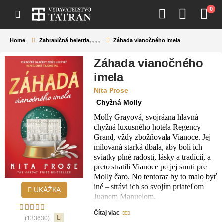
0
Home
Zahraničná beletria
,
,
,
,
Záhada vianočného imela
Záhada vianočného
imela
Nita Prose
Chyžná Molly
Molly Grayová, svojrázna hlavná
chyžná luxusného hotela Regency
Grand, vždy zbožňovala Vianoce. Jej
milovaná starká dbala, aby boli ich
sviatky plné radosti, lásky a tradícií, a
preto stratili Vianoce po jej smrti pre
Molly čaro. No tentoraz by to malo byť
iné – strávi ich so svojím priateľom
UKÁŽKA
Juanom Manuelom.
Šťastná dvojica rozbaľuje darčeky v
Čítaj viac
starkinom špeciálnom adventnom
(133630)