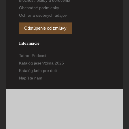
Možnosti platby a doručenia
Obchodné podmienky
Ochrana osobných údajov
Odstúpenie od zmluvy
Informácie
Tatran Podcast
Katalóg jeseň/zima 2025
Katalóg kníh pre deti
Napíšte nám