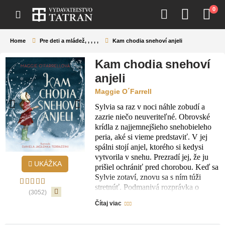
0
Home
Pre deti a mládež
,
,
,
,
,
Kam chodia snehoví anjeli
Kam chodia snehoví
anjeli
Maggie O´Farrell
Sylvia sa raz v noci náhle zobudí a
zazrie niečo neuveriteľné. Obrovské
krídla z najjemnejšieho snehobieleho
peria, aké si vieme predstaviť. V jej
spálni stojí anjel, ktorého si kedysi
vytvorila v snehu. Prezradí jej, že ju
UKÁŽKA
prišiel ochrániť pred chorobou. Keď sa
Sylvie zotaví, znovu sa s ním túži
stretnúť. Podmanivá rozprávka o
(3052)
zázraku počas jedného zasneženého
Čítaj viac
dňa plná krásnych ilustrácií,
dojemných rozhovorov a