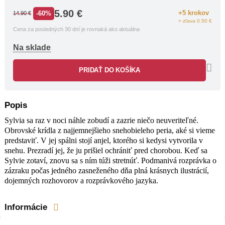
rozprávkového jazyka.
5.90
€
+5 krokov
-60%
14.90
€
= zľava 0.50 €
Cena za posledných 30 dní je rovnaká ako aktuálna
Na sklade
PRIDAŤ DO KOŠÍKA
Popis
Sylvia sa raz v noci náhle zobudí a zazrie niečo neuveriteľné.
Obrovské krídla z najjemnejšieho snehobieleho peria, aké si vieme
predstaviť. V jej spálni stojí anjel, ktorého si kedysi vytvorila v
snehu. Prezradí jej, že ju prišiel ochrániť pred chorobou. Keď sa
Sylvie zotaví, znovu sa s ním túži stretnúť. Podmanivá rozprávka o
zázraku počas jedného zasneženého dňa plná krásnych ilustrácií,
dojemných rozhovorov a rozprávkového jazyka.
Informácie