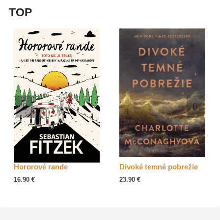
TOP
Hororové rande
Divoké temné pobrežie
16.90
€
23.90
€