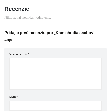
Recenzie
Nikto zatiaľ nepridal hodnotenie.
Pridajte prvú recenziu pre „Kam chodia snehoví
anjeli”
Vaša recenzia
*
Meno
*