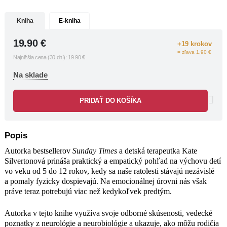
ako môžu rodičia podporiť zdravý
vývin mozgu svojich detí, naučiť ich
Kniha
E-kniha
regulovať emócie, budovať odolnosť a
rozvíjať empatiu. Odkrýva desať
19.90
€
základných pilierov, ktoré rodičom
+19 krokov
pomôžu prechádzať výzvami
= zľava 1.90 €
Najnižšia cena (30 dní):
19.90
€
typickými pre toto obdobie.
Získate odpovede na otázky:
Na sklade
ako zvládnuť úzkosť detí,
napríklad pred nástupom do
PRIDAŤ DO KOŠÍKA
školy,
aký význam má čas strávený
hrou a ako to ovplyvňuje
Popis
duševné zdravie,
Autorka bestsellerov
Sunday Times
a detská terapeutka Kate
ako sa starať o svoje vlastné
Silvertonová prináša praktický a empatický pohľad na výchovu detí
duševné zdravie,
vo veku od 5 do 12 rokov, kedy sa naše ratolesti stávajú nezávislé
ako si vytvoriť harmonický vzťah
a pomaly fyzicky dospievajú. Na emocionálnej úrovni nás však
s deťmi,
práve teraz potrebujú viac než kedykoľvek predtým.
a prečo ešte stále neexistujú
„neposlušné“ deti.
Autorka v tejto knihe využíva svoje odborné skúsenosti, vedecké
poznatky z neurológie a neurobiológie a ukazuje, ako môžu rodičia