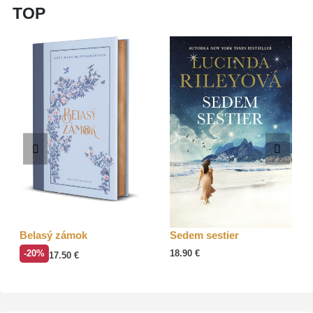
TOP
Belasý zámok
Sedem sestier
-20%
18.90
€
17.50
€