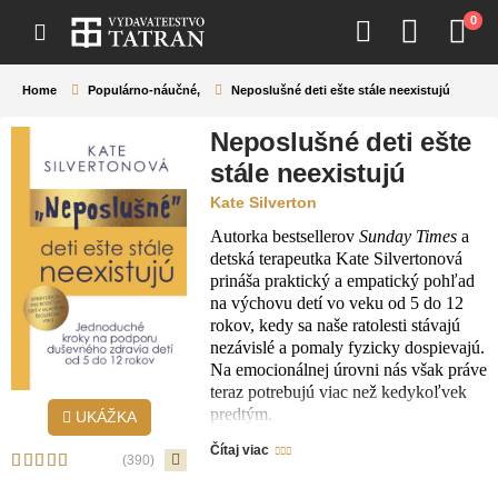
0
Home
Populárno-náučné
,
Neposlušné deti ešte stále neexistujú
Neposlušné deti ešte
stále neexistujú
Kate Silverton
Autorka bestsellerov
Sunday Times
a
detská terapeutka Kate Silvertonová
prináša praktický a empatický pohľad
na výchovu detí vo veku od 5 do 12
rokov, kedy sa naše ratolesti stávajú
nezávislé a pomaly fyzicky dospievajú.
Na emocionálnej úrovni nás však práve
teraz potrebujú viac než kedykoľvek
predtým.
UKÁŽKA
Autorka v tejto knihe využíva svoje
Čítaj viac
odborné skúsenosti, vedecké poznatky
(390)
z neurológie a neurobiológie a ukazuje,