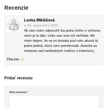
Recenzie
Lenka Miklášová
–
26. septembra 2025
Ak vám mám odporučiť iba jednu knihu o výchove,
nech je to táto. Lebo viac som ich nečítala. Ale
mám dojem, že sa mi dostala pod ruku akurát tá
jedna jediná, ktorú som potrebovala. Autorka sa
nestavia nad nešťastných rodičov s trstenicou,
aby ich švacla po ušoch pri každom prísnom
Čítaj viac
pohľade alebo zvýšenom hlase smerovanom k
deťom. Priateľsky a otvorene priznáva, že u nej
doma to tiež vždy nevyzerá ako z reklamy na
Nutellu. Neraz mi pri čítaní prebehlo mysľou že
Pridať recenziu
aha, tak toto dôverne poznám. A hneď potom že
„no moja, toto si kardinálne dojebabrala a tvoje
deti budú potrebovať terapiu skôr než podprsenku
Vaša recenzia
*
(ak budú po mne, tak budú aj zubnú náhradu
potrebovať skôr než podprsenku). Kate však
empaticky prízvukuje, že napriek nárokom