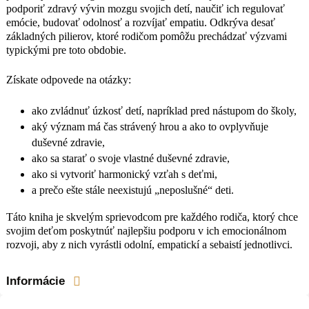
Táto kniha je skvelým sprievodcom pre
podporiť zdravý vývin mozgu svojich detí, naučiť ich regulovať
každého rodiča, ktorý chce svojim
emócie, budovať odolnosť a rozvíjať empatiu. Odkrýva desať
deťom poskytnúť najlepšiu podporu v
základných pilierov, ktoré rodičom pomôžu prechádzať výzvami
ich emocionálnom rozvoji, aby z nich
typickými pre toto obdobie.
vyrástli odolní, empatickí a sebaistí
jednotlivci.
Získate odpovede na otázky:
ako zvládnuť úzkosť detí, napríklad pred nástupom do školy,
aký význam má čas strávený hrou a ako to ovplyvňuje
duševné zdravie,
ako sa starať o svoje vlastné duševné zdravie,
ako si vytvoriť harmonický vzťah s deťmi,
a prečo ešte stále neexistujú „neposlušné“ deti.
Táto kniha je skvelým sprievodcom pre každého rodiča, ktorý chce
svojim deťom poskytnúť najlepšiu podporu v ich emocionálnom
rozvoji, aby z nich vyrástli odolní, empatickí a sebaistí jednotlivci.
Informácie