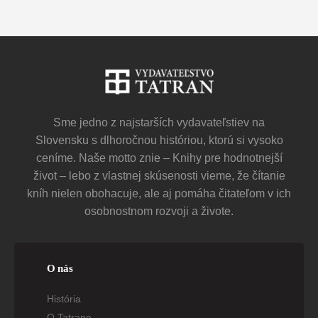
Sme jedno z najstarších vydavateľstiev na
Slovensku s dlhoročnou históriou, ktorú si vysoko
ceníme. Naše motto znie – Knihy pre hodnotnejší
život – lebo z vlastnej skúsenosti vieme, že čítanie
kníh nielen obohacuje, ale aj pomáha čitateľom v ich
osobnostnom rozvoji a živote.
O nás
História
O Tatrane