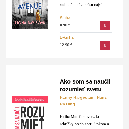
rodinné putá a krásu nájsť
odvahu byť sám sebou.
Kniha
Veľkolepé prostredie ikonickej
4.90
€
knižnice v New Yorku ožíva
naprieč generáciami, pretože…
E-kniha
12.90
€
Ako som sa naučil
rozumieť svetu
Fanny Härgestam, Hans
Rosling
Kniha Moc faktov vzala
rebríčky predajnosti útokom a