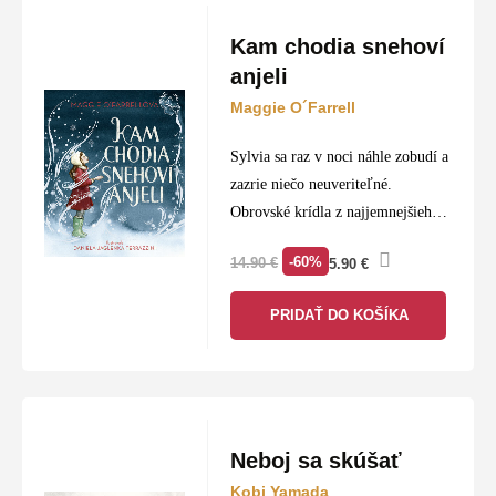
Kam chodia snehoví
anjeli
Maggie O´Farrell
Sylvia sa raz v noci náhle zobudí a
zazrie niečo neuveriteľné.
Obrovské krídla z najjemnejšieho
snehobieleho peria, aké si vieme
-60%
14.90
€
5.90
€
predstaviť. V jej spálni stojí anjel,
ktorého si kedysi vytvorila…
PRIDAŤ DO KOŠÍKA
Neboj sa skúšať
Kobi Yamada