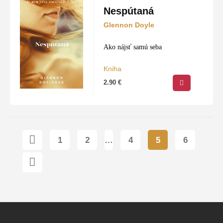
Nespútaná
Glennon Doyle
Ako nájsť samú seba
Kniha
2.90
€
1
2
…
4
5
6