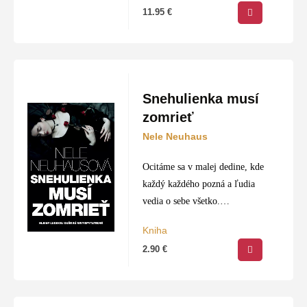
obávala.
11.95
€
Snehulienka musí
zomrieť
Nele Neuhaus
Ocitáme sa v malej dedine, kde
každý každého pozná a ľudia
vedia o sebe všetko.
Dedinčania pred mnohými
Kniha
rokmi obvinili mladého muža z
2.90
€
vraždy dvoch dievčat, ktoré
zmizli počas hodových…