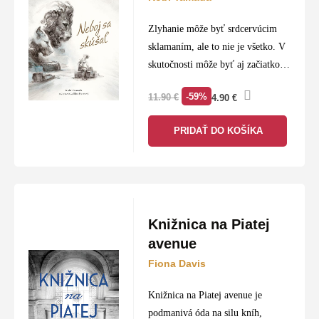
Zlyhanie môže byť srdcervúcim
sklamaním, ale to nie je všetko. V
skutočnosti môže byť aj začiatkom
cesty, na ktorej objavíme všetky
-59%
11.90
€
4.90
€
neuveriteľné veci, ktoré dokážeme
urobiť. Príbeh Neboj sa
PRIDAŤ DO KOŠÍKA
skúšať prináša…
Knižnica na Piatej
avenue
Fiona Davis
Knižnica na Piatej avenue je
podmanivá óda na silu kníh,