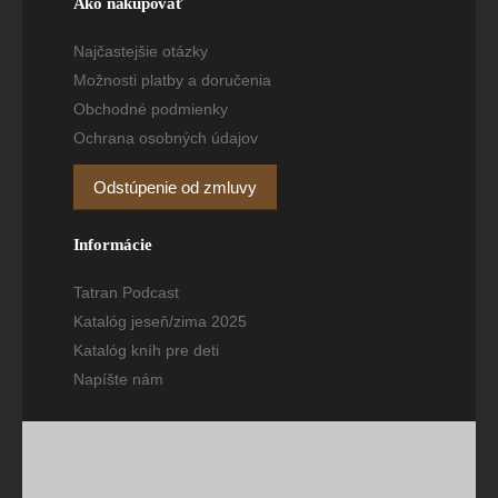
Ako nakupovať
Najčastejšie otázky
Možnosti platby a doručenia
Obchodné podmienky
Ochrana osobných údajov
Odstúpenie od zmluvy
Informácie
Tatran Podcast
Katalóg jeseň/zima 2025
Katalóg kníh pre deti
Napíšte nám