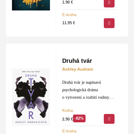
1.90
€
historickej Galiley v časoch
tvrdého židovského odporu
E-kniha
voči rímskej porobe.
11.95
€
Stredobodom príbehu…
Druhá tvár
Ashley Audrain
Druhá tvár je napínavá
psychologická dráma
o vytvorení a rozbití rodiny.
Hovorí o žene, ktorej
Kniha
skúsenosť s materstvom vôbec
-82%
2.90
€
nezodpovedá jej predstavám
a naplní všetko, čoho sa kedy
E-kniha