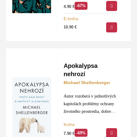
-67%
4.90
€
E-kniha
10.90
€
Apokalypsa
nehrozí
Michael Shellenberger
Autor rozoberá v jednotlivých
kapitolách problémy ochrany
životného prostredia, dobre
známe z médií. Usiluje sa o
Kniha
vecný prístup k problematike a
-69%
7.90
€
vyhýba sa diskreditácii iných