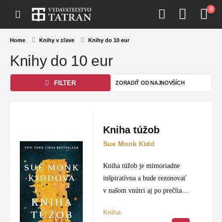
0
Home
Knihy v zľave
Knihy do 10 eur
Knihy do 10 eur
FILTER
Kniha túžob
Sue Monk Kidd
Kniha túžob je mimoriadne
inšpiratívna a bude rezonovať
v našom vnútri aj po prečítaní
poslednej stránky. Fiktívny
Kniha
príbeh nás zavedie do