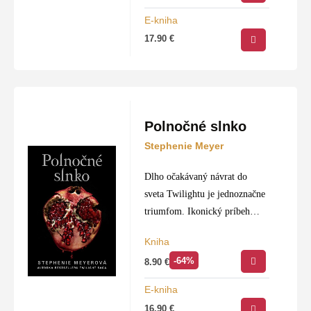
názorov. Alarmizmus podľa
E-kniha
neho bráni…
17.90
€
Polnočné slnko
Stephenie Meyer
Dlho očakávaný návrat do
sveta Twilightu je jednoznačne
triumfom. Ikonický príbeh
Belly a Edwarda nadobúda
Kniha
nový temný podtón. Pre
-64%
8.90
€
Edwarda je to najzaujímavejšia
udalosť, akú kedy zažil počas
E-kniha
svojho dlhého…
16.90
€