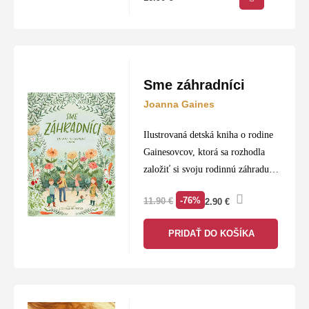
Sme záhradníci
Joanna Gaines
Ilustrovaná detská kniha o rodine
Gainesovcov, ktorá sa rozhodla
založiť si svoju rodinnú záhradu.
Cesta za vypestovaním vlastného
-76%
11.90
€
2.90
€
ovocia, zeleniny či kvetov nie je
vždy jednoduchá a všetci členovia
PRIDAŤ DO KOŠÍKA
rodiny…