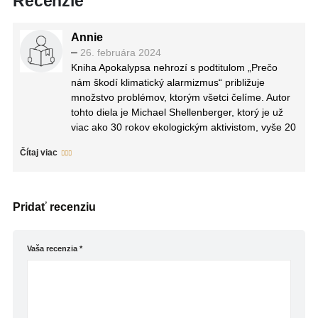
Recenzie
Annie
–
26. februára 2024
Kniha Apokalypsa nehrozí s podtitulom „Prečo
nám škodí klimatický alarmizmus“ približuje
množstvo problémov, ktorým všetci čelíme. Autor
tohto diela je Michael Shellenberger, ktorý je už
viac ako 30 rokov ekologickým aktivistom, vyše 20
rokov skúmal životné prostredie vo viacerých
Čítaj viac
krajinách sveta na rôznych kontinentoch. Dotýka
sa klimatickej situácie, tém ako je odlesňovanie,
všadeprítomné plasty, nadmerný rybolov, ochrana
goríl a iných živočíšnych druhov a iné. Viac ako
Pridať recenziu
kapitola je venovaná energii. Či už ide o jadrové,
veterné, vodné elektrárne, fosílne palivá.
Vaša recenzia
*