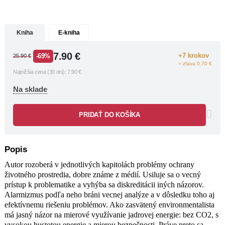
na jej obhajcu. Sám seba charakterizuje
ako racionálneho environmentalistu,
ktorého apokalyptický fanatizmus
Kniha
E-kniha
ekologických aktivistov inšpiroval, aby
skúmal konkrétne dôsledky a
7.90
€
+7 krokov
-69%
25.90
€
motiváciu ich kampaní a hľadal
= zľava 0.70 €
vhodné alternatívy.
Najnižšia cena (30 dní):
7.90
€
„Náboženské predstavy o apokalypse
nás kedysi nútili správať sa dobre a
Na sklade
slušne. Keď však kontaminovali
environmentalistiku, spochybnili
PRIDAŤ DO KOŠÍKA
fakticky správne diagnózy a praktické
riešenia vytlačili na okraj záujmu.
Kniha Apokalypsa nehrozí núti čitateľa
Popis
zamyslieť sa, či tragické titulky
súčasných správ o ekologickom
Autor rozoberá v jednotlivých kapitolách problémy ochrany
kolapse naozaj prispievajú k tomu, aby
životného prostredia, dobre známe z médií. Usiluje sa o vecný
sa príroda a ľudia v nej mali v
prístup k problematike a vyhýba sa diskreditácii iných názorov.
budúcnosti lepšie.“
Alarmizmus podľa neho bráni vecnej analýze a v dôsledku toho aj
PETER KAREIVA, riaditeľ Ústavu
efektívnemu riešeniu problémov. Ako zasvätený environmentalista
pre životné prostredie a trvalo
má jasný názor na mierové využívanie jadrovej energie: bez CO2, s
udržateľný rozvoj Kalifornskej
vysokou hustotou energie a mierou bezpečnosti. Práve preto sa