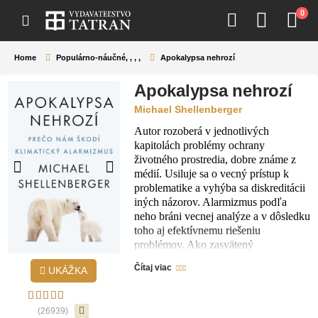
0
Home
Populárno-náučné
,
,
,
,
Apokalypsa nehrozí
Apokalypsa nehrozí
Michael Shellenberger
Autor rozoberá v jednotlivých
kapitolách problémy ochrany
životného prostredia, dobre známe z
médií. Usiluje sa o vecný prístup k
problematike a vyhýba sa diskreditácii
iných názorov. Alarmizmus podľa
neho bráni vecnej analýze a v dôsledku
toho aj efektívnemu riešeniu
problémov. Ako zasvätený
environmentalista má jasný názor na
Čítaj viac
UKÁŽKA
mierové využívanie jadrovej energie:
bez CO2, s vysokou hustotou energie a
mierou bezpečnosti. Práve preto sa
(26939)
zmenil z predchádzajúceho oponenta