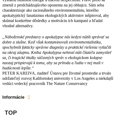
univerzity v Los Angeles a niekdajší
zmenil z predchádzajúceho oponenta na jej obhajcu. Sám seba
vedúci vedecký pracovník The Nature
charakterizuje ako racionálneho environmentalistu, ktorého
Conservancy
apokalyptický fanatizmus ekologických aktivistov inšpiroval, aby
skúmal konkrétne dôsledky a motiváciu ich kampaní a hľadal
vhodné alternatívy.
„Náboženské predstavy o apokalypse nás kedysi nútili správať sa
dobre a slušne. Keď však kontaminovali environmentalistiku,
spochybnili fakticky správne diagnózy a praktické riešenia vytlačili
na okraj záujmu. Kniha Apokalypsa nehrozí núti čitateľa zamyslieť
sa, či tragické titulky súčasných správ o ekologickom kolapse
naozaj prispievajú k tomu, aby sa príroda a ľudia v nej mali v
budúcnosti lepšie.“
PETER KAREIVA, riaditeľ Ústavu pre životné prostredie a trvalo
udržateľný rozvoj Kalifornskej univerzity v Los Angeles a niekdajší
vedúci vedecký pracovník The Nature Conservancy
Informácie
TOP