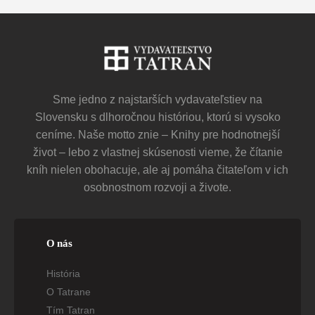
Sme jedno z najstarších vydavateľstiev na
Slovensku s dlhoročnou históriou, ktorú si vysoko
ceníme. Naše motto znie – Knihy pre hodnotnejší
život – lebo z vlastnej skúsenosti vieme, že čítanie
kníh nielen obohacuje, ale aj pomáha čitateľom v ich
osobnostnom rozvoji a živote.
O nás
História
O Tatrane
Tím Tatran