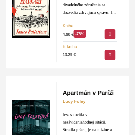
divadelného združenia sa
dozvedia zdrvujúcu správu. Ich
vnučka má rakovinu. Členovia
Kniha
divadelného spolku zorganizujú
-75%
4.90
€
finančnú zbierku, no vzápätí sa
vynárajú pochybnosti o
E-kniha
dobrom úmysle niektorých z
13.29
€
jej…
Apartmán v Paríži
Lucy Foley
Jess sa ocitla v
nezávideniahodnej sitácii.
Stratila prácu, je na mizine a