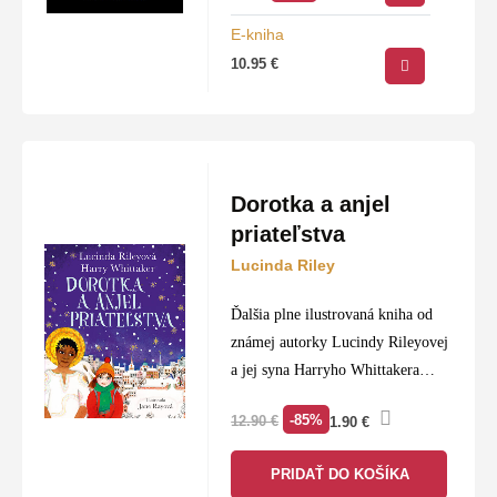
dramaticky, inokedy ironicky.
E-kniha
10.95
€
Dorotka a anjel
priateľstva
Lucinda Riley
Ďalšia plne ilustrovaná kniha od
známej autorky Lucindy Rileyovej
a jej syna Harryho Whittakera
rozpráva pôvabný príbeh o sile
-85%
12.90
€
1.90
€
priateľstva. Tretí diel detskej série
Anjeli strážni.
PRIDAŤ DO KOŠÍKA