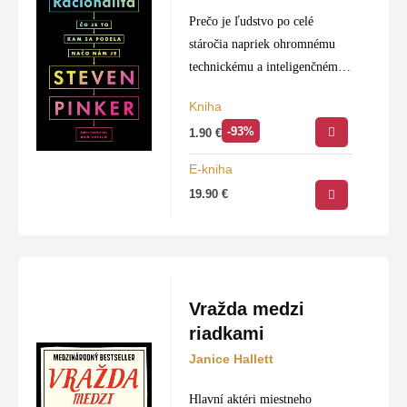
Prečo je ľudstvo po celé
stáročia napriek ohromnému
technickému a inteligenčnému
pokroku také náchylné veriť
Kniha
falošným poplašným správam,
-93%
1.90
€
nezmyselným konšpiráciám a
dokonca aj samozvaným
E-kniha
liečiteľom – šarlatánom?
19.90
€
Racionálne premýšľanie je…
Vražda medzi
riadkami
Janice Hallett
Hlavní aktéri miestneho