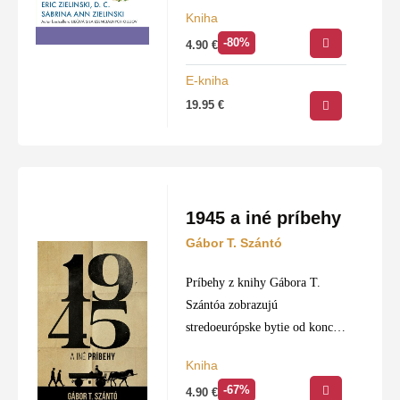
medicíny. V súčasnosti
Kniha
pomáhajú pacientom trpiacim
-80%
4.90
€
chronickými ochoreniami, ako
sú migrény, nespavosť, vysoký
E-kniha
tlak, cukrovka, depresia,
19.95
€
chronická obštrukčná…
1945 a iné príbehy
Gábor T. Szántó
Príbehy z knihy Gábora T.
Szántóa zobrazujú
stredoeurópske bytie od konca
II. svetovej vojny podnes.
Kniha
Autor podáva dej z perspektívy
-67%
4.90
€
krehkých indivíduí, raz