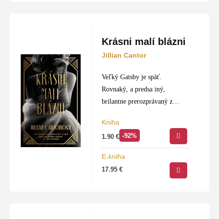
Krásni malí blázni
Jillian Cantor
Veľký Gatsby je späť.
Rovnaký, a predsa iný,
brilantne prerozprávaný z
pohľadu troch silných žien.
Kniha
-92%
1.90
€
E-kniha
17.95
€