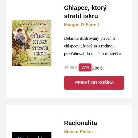
Chlapec, ktorý
stratil iskru
Maggie O´Farrell
Detailne ilustrovaný príbeh o
chlapcovi, ktorý sa s rodinou
presťahoval do malého mestečka.
Smúti za predošlým domovom a
-77%
16.90
€
3.90
€
navyše kamkoľvek príde, zapríčiní
chaos. Keď zistí, že v útrobách
PRIDAŤ DO KOŠÍKA
prastarých hôr…
Racionalita
Steven Pinker