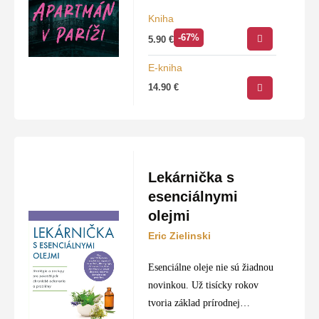
celkom sama. Rozhodla sa
Kniha
poprosiť o pomoc svojho
-67%
5.90
€
nevlastného brata Bena, aby ju
prichýlil na nejaký čas vo…
E-kniha
14.90
€
Lekárnička s
esenciálnymi
olejmi
Eric Zielinski
Esenciálne oleje nie sú žiadnou
novinkou. Už tisícky rokov
tvoria základ prírodnej