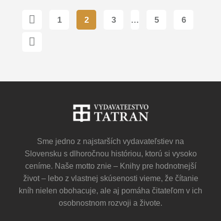
1
2
3
…
5
6
Sme jedno z najstarších vydavateľstiev na
Slovensku s dlhoročnou históriou, ktorú si vysoko
ceníme. Naše motto znie – Knihy pre hodnotnejší
život – lebo z vlastnej skúsenosti vieme, že čítanie
kníh nielen obohacuje, ale aj pomáha čitateľom v ich
osobnostnom rozvoji a živote.