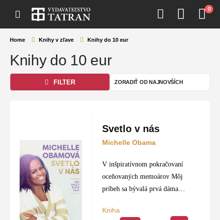
0
Home
Knihy v zľave
Knihy do 10 eur
Knihy do 10 eur
FILTER
Svetlo v nás
Michelle Obama
V inšpiratívnom pokračovaní
oceňovaných memoárov Môj
príbeh sa bývalá prvá dáma
Spojených štátov Michelle
Kniha
Obamová delí o praktické