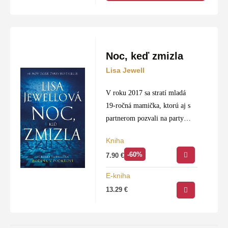
Noc, keď zmizla
Lisa Jewell
V roku 2017 sa stratí mladá
19-ročná mamička, ktorú aj s
partnerom pozvali na party
bohatí spolužiaci. Z večierka sa
Kniha
viac domov nevrátila. Jej
-60%
7.90
€
zúfalá matka zalarmuje políciu,
tá však…
E-kniha
13.29
€