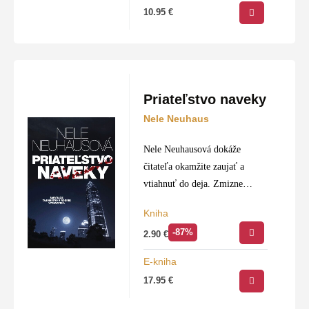
pre dospelých aj…
10.95
€
Priateľstvo naveky
Nele Neuhaus
Nele Neuhausová dokáže
čitateľa okamžite zaujať a
vtiahnuť do deja. Zmizne
programová manažérka
Kniha
známeho literárneho
-87%
2.90
€
vydavateľstva vo Frankfurte.
Vyšetrovatelia pri pátraní
E-kniha
narazia na staré tajomstvá
17.95
€
dobrých priateľov a ešte
lepších…