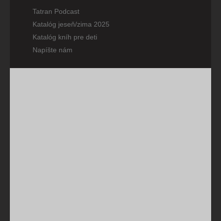
Tatran Podcast
Katalóg jeseň/zima 2025
Katalóg kníh pre deti
Napíšte nám