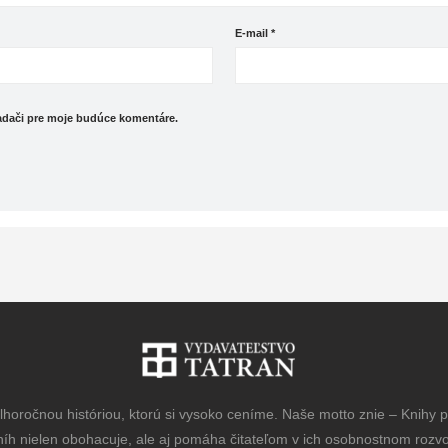
E-mail
*
iadači pre moje budúce komentáre.
horočnou históriou, ktorú si vysoko ceníme. Naše motto znie – Knihy pr
níh nielen obohacuje, ale aj pomáha čitateľom v ich osobnostnom rozvoj