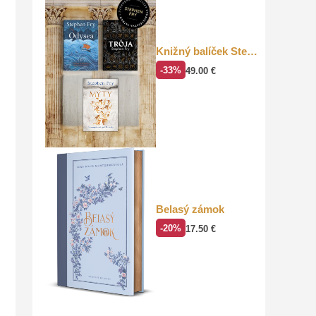
Knižný balíček Stephen Fry
-33%
49.00
€
Belasý zámok
-20%
17.50
€