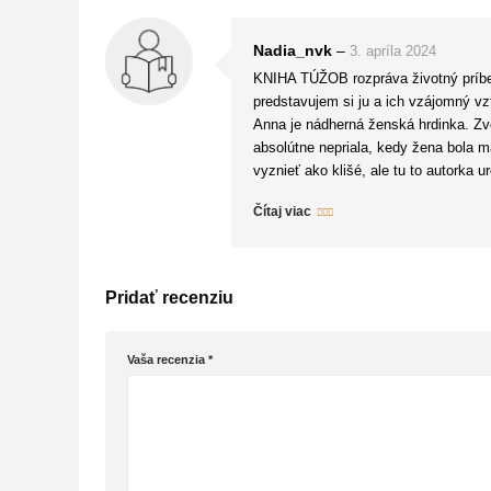
Nadia_nvk
–
3. apríla 2024
KNIHA TÚŽOB rozpráva životný príbeh
predstavujem si ju a ich vzájomný vz
Anna je nádherná ženská hrdinka. Zved
absolútne nepriala, kedy žena bola m
vyznieť ako klišé, ale tu to autorka u
“Po celý život vo mne prebývali túžb
Čítaj viac
ktorú som na ňom milovala zo všetkéh
Rozprávanie je veľmi poetické, nežné
niektorých chvíľach riadne napínavý.
pred 2000 rokmi, ako sa obliekali, čo j
Pridať recenziu
Viem, že kniha pobúrila niektorých ve
dokonale, ako múdry, rozvážny, rozh
V doslove autorka píše: “Ak by Ježiš
Vaša recenzia
*
ktorá by azda najviac zo všetkých po