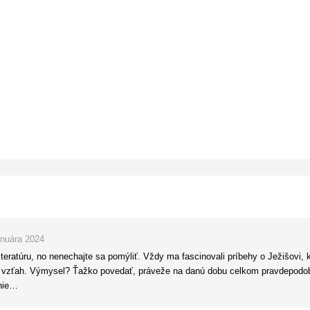
anuára 2024
iteratúru, no nenechajte sa pomýliť. Vždy ma fascinovali príbehy o Ježišovi, k
j vzťah. Výmysel? Ťažko povedať, práveže na danú dobu celkom pravdepodobn
 nie…