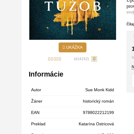
Upo
pro
svo
pred
ina
Číta
kult
UKÁŽKA
N
(414152)
N
Informácie
Autor
Sue Monk Kidd
Žáner
historický román
EAN
9788022212199
Preklad
Katarína Ostricová