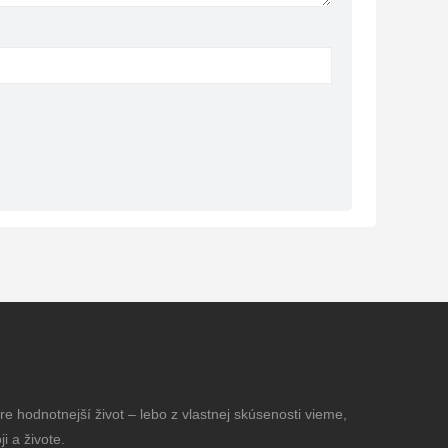
e hodnotnejší život – lebo z vlastnej skúsenosti vieme,
i a živote.