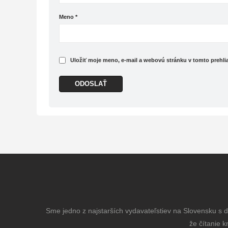
Meno
*
Uložiť moje meno, e-mail a webovú stránku v tomto prehl
Sme jedno z najstarších vydavateľstiev na Slovensku s dl
že čítanie k