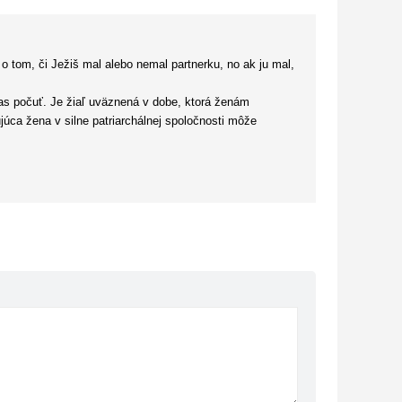
 tom, či Ježiš mal alebo nemal partnerku, no ak ju mal,
hlas počuť. Je žiaľ uväznená v dobe, ktorá ženám
úca žena v silne patriarchálnej spoločnosti môže
srdcom k môjmu a načúval mu, bolo prejavom láskavosti,
abitým dejom, no aj napriek tomu bol Annin život v
ky presná. Takže som sa veľa dozvedela, ako ľudia žili
 zobrazený ako historická postava. A je zobrazený naozaj
 tou najumlčanejšou ženou v dejinách a zároveň ženou,