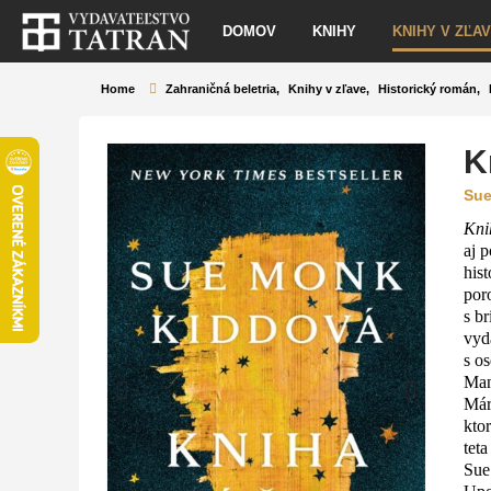
DOMOV
KNIHY
KNIHY V ZĽA
Home
Zahraničná beletria
,
Knihy v zľave
,
Historický román
,
K
Sue
Kni
aj 
his
por
s b
vyd
s o
Man
Már
ktor
tet
Sue