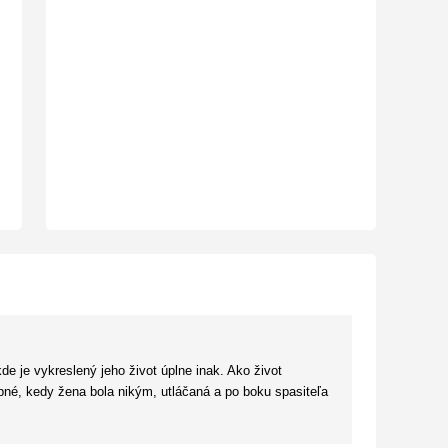
de je vykreslený jeho život úplne inak. Ako život
é, kedy žena bola nikým, utláčaná a po boku spasiteľa