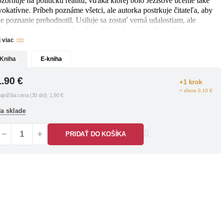
zorňuje na politickú realitu, vďaka ktorej bolo Ježišove učenie také
vokatívne. Príbeh poznáme všetci, ale autorka postrkuje čitateľa, aby
je poznanie prehodnotil. Usiluje sa zostať verná udalostiam, ale
stavuje ich v aktuálnejšom šate. Núti nás zvážiť, či by Biblia znela
k, keby sa Ježišov príbeh odohral v podmienkach našej súčasnej
j viac
úry.
Kniha
E-kniha
1.90
€
+1 krok
= zľava 0.10 €
ajnižšia cena (30 dní):
1.90
€
a sklade
PRIDAŤ DO KOŠÍKA