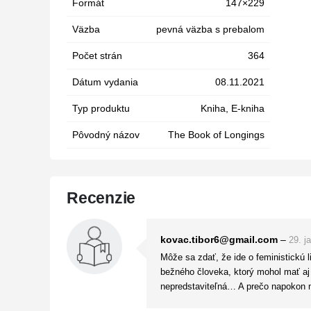
Formát
147×229
Väzba
pevná väzba s prebalom
Počet strán
364
Dátum vydania
08.11.2021
Typ produktu
Kniha, E-kniha
Pôvodný názov
The Book of Longings
Recenzie
kovac.tibor6@gmail.com
–
29. j
Môže sa zdať, že ide o feministickú l
bežného človeka, ktorý mohol mať a
nepredstaviteľná… A prečo napokon