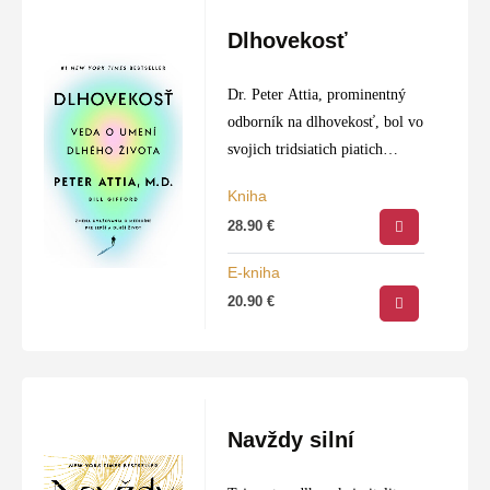
Dlhovekosť
Dr. Peter Attia, prominentný
odborník na dlhovekosť, bol vo
svojich tridsiatich piatich
rokoch maratónskym plavcom.
Kniha
Ako však s údivom zistil, nebol
28.90
€
na tom zdravotne dobre a
hrozila mu smrť v…
E-kniha
20.90
€
Navždy silní