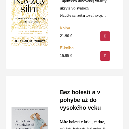
Tajomstvo dlhovekej vitality
ukryté vo svaloch
Naučte sa reštartovať svoj
metabolizmus, nadobudnúť silu
Kniha
a predĺžiť si život s týmto
21.90
€
prístupným novým
sprievodcom, ktorý dokazuje
E-kniha
význam svalov pre zdravie a
15.95
€
dlhovekosť od…
Bez bolesti a v
pohybe až do
vysokého veku
Máte bolesti v krku, chrbte,