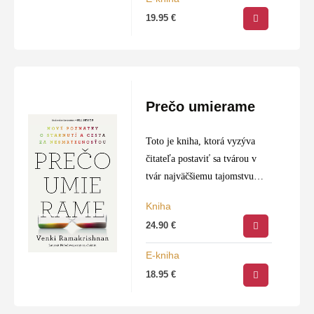
19.95
€
Prečo umierame
Toto je kniha, ktorá vyzýva
čitateľa postaviť sa tvárou v
tvár najväčšiemu tajomstvu
ľudskej existencie: smrti.
Kniha
24.90
€
E-kniha
18.95
€