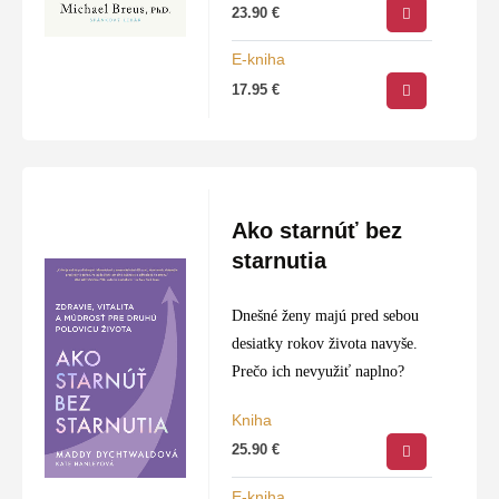
23.90
€
E-kniha
17.95
€
Ako starnúť bez
starnutia
Dnešné ženy majú pred sebou
desiatky rokov života navyše.
Prečo ich nevyužiť naplno?
Kniha
25.90
€
E-kniha