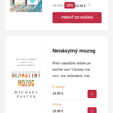
voľbou pre každého knihomoľa.
-15%
74.70
€
63.50
€
PRIDAŤ DO KOŠÍKA
Nenásytný mozog
Prečo zakaždým túžime po
niečom viac? Chceme viac
vecí, viac informácií, viac
jedla, väčší vplyv, vyšší plat…
E-kniha
Novšie a krajšie auto, lepší byt
14.95
€
či dom, ešte jeden zákusok,
ešte jedny…
Kniha
19.90
€