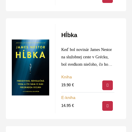
Hĺbka
Keď bol novinár James Nestor
na služobnej ceste v Grécku,
bol svedkom niečoho, čo ho
zmiatlo: muž sa na jeden
Kniha
nádych ponoril 300 metrov pod
19.90
€
hladinu a po štyroch
minútach…
E-kniha
14.95
€