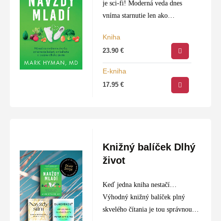
je sci-fi! Moderná veda dnes
vníma starnutie len ako
„chorobu“, ktorú je možné
Kniha
liečiť.
23.90
€
E-kniha
17.95
€
Knižný balíček Dlhý
život
Keď jedna kniha nestačí…
Výhodný knižný balíček plný
skvelého čítania je tou správnou