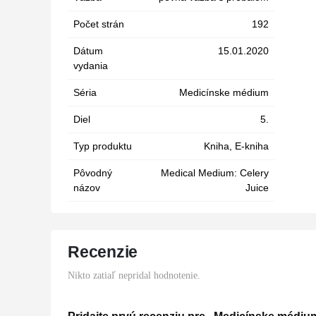
Počet strán
192
Dátum
15.01.2020
vydania
Séria
Medicínske médium
Diel
5.
Typ produktu
Kniha, E-kniha
Pôvodný
Medical Medium: Celery
názov
Juice
Recenzie
Nikto zatiaľ nepridal hodnotenie.