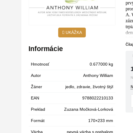
prv
pro
A. 
záz
trp
denn
UKÁŽKA
Wil
úsp
Číta
Informácie
zel
lik
nas
Hmotnosť
0.677000 kg
pro
V z
Autor
Anthony William
N
piť
aj 
Žáner
jedlo
,
zdravie
,
životný štýl
N
Nir
EAN
9788022210133
Preklad
Zuzana Močková-Lorková
Formát
170×233 mm
Väzba
pevná väzba s prebalom