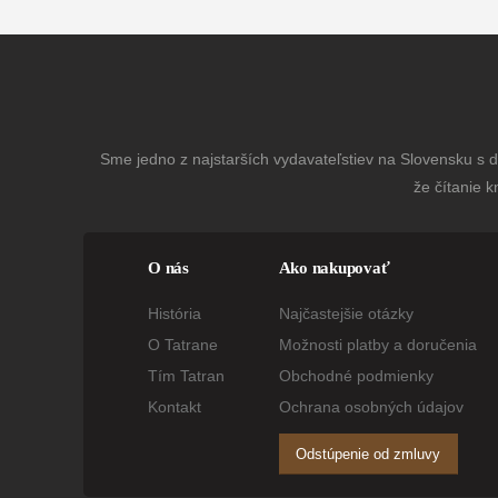
Sme jedno z najstarších vydavateľstiev na Slovensku s dl
že čítanie k
O nás
Ako nakupovať
História
Najčastejšie otázky
O Tatrane
Možnosti platby a doručenia
Tím Tatran
Obchodné podmienky
Kontakt
Ochrana osobných údajov
Odstúpenie od zmluvy