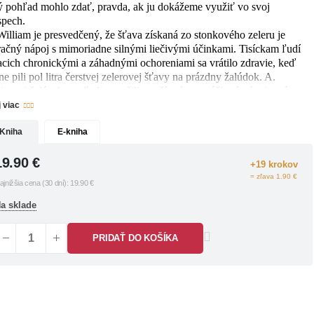
ý pohľad mohlo zdať, pravda, ak ju dokážeme využiť vo svoj
spech.
William je presvedčený, že šťava získaná zo stonkového zeleru je
račný nápoj s mimoriadne silnými liečivými účinkami. Tisíckam ľudí
iacich chronickými a záhadnými ochoreniami sa vrátilo zdravie, keď
e pili pol litra čerstvej zelerovej šťavy na prázdny žalúdok. A.
liam si želá, aby sa ľudia naučili používať tento účinný nápoj správne a
ešne, pretože jeho liečivé účinky sú priam úžasné. Jedinečné zloženie
j viac
erovej šťavy prispieva k lepšiemu tráveniu, odbúrava toxíny z orgánov,
viduje nežiaduce baktérie a vírusy, upokojuje nervový systém a
Kniha
E-kniha
toľuje v ňom rovnováhu, znižuje krvný tlak, odstraňuje kožné
blémy a obnovuje celkové zdravie človeka.
19.90
€
+19 krokov
áujme zachovania zdravia a vitality začali tisíce ľudí na celom svete
= zľava 1.90 €
ajnižšia cena (30 dní):
19.90
€
 zelerovú šťavu. O jej blahodarnom vplyve na ľudské zdravie hovoria
známe osobnosti ako Sylvester Stallone, Novak Djokovič, Robert De
a sklade
o, Gwyneth Paltrowová či Naomi Campbellová.
PRIDAŤ DO KOŠÍKA