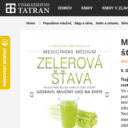
DOMOV
KNIHY
KNIHY V ZĽA
Home
Populárno-náučné
,
Ságy a série
,
Jedlo a zdravie
,
Séri
M
š
Ant
5.
D
Naj
svet
Vo 
pozn
neu
zdr
Ned
mas
záz