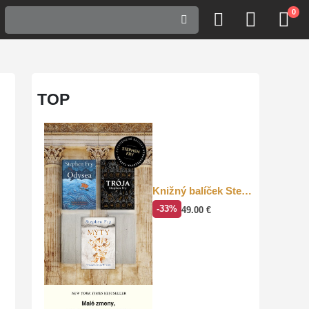
0
TOP
Knižný balíček Stephen Fry
-33%
49.00
€