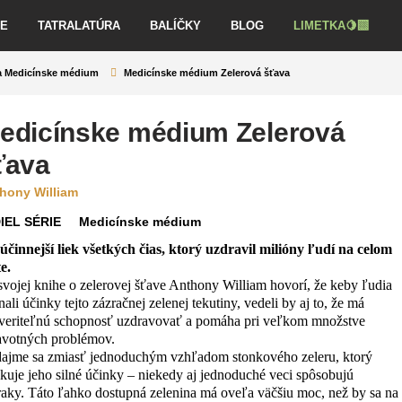
VE
TATRALATÚRA
BALÍČKY
BLOG
LIMETKA🍋‍🟩
a Medicínske médium
Medicínske médium Zelerová šťava
edicínske médium Zelerová
ťava
hony William
IEL SÉRIE
Medicínske médium
účinnejší liek všetkých čias, ktorý uzdravil milióny ľudí na celom
e.
svojej knihe o zelerovej šťave Anthony William hovorí, že keby ľudia
ali účinky tejto zázračnej zelenej tekutiny, vedeli by aj to, že má
veriteľnú schopnosť uzdravovať a pomáha pri veľkom množstve
avotných problémov.
ajme sa zmiasť jednoduchým vzhľadom stonkového zeleru, ktorý
kuje jeho silné účinky – niekedy aj jednoduché veci spôsobujú
raky. Táto ľahko dostupná zelenina má oveľa väčšiu moc, než by sa na