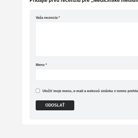
Pridajte prvú recenziu pre „Medicínske médiu
Vaša recenzia
*
Meno
*
Uložiť moje meno, e-mail a webovú stránku v tomto prehl