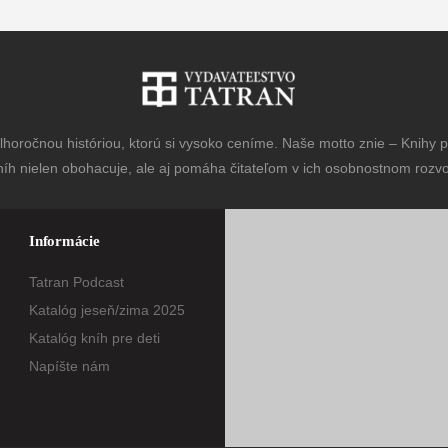
horočnou históriou, ktorú si vysoko ceníme. Naše motto znie – Knihy pr
níh nielen obohacuje, ale aj pomáha čitateľom v ich osobnostnom rozvoj
Informácie
Tatran Podcast
Katalóg jeseň/zima 2025
Katalóg kníh pre deti
Napíšte nám