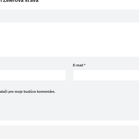
m Zelerová šťava”
E-mail
*
iadači pre moje budúce komentáre.