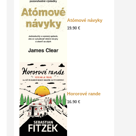
Atómové návyky
19.90
€
Hororové rande
16.90
€