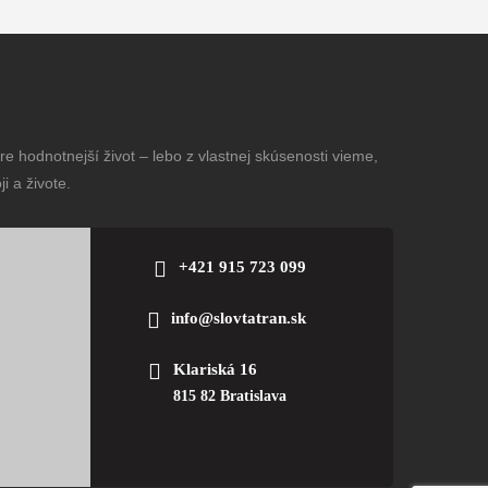
e hodnotnejší život – lebo z vlastnej skúsenosti vieme,
i a živote.
+421 915 723 099
info@slovtatran.sk
Klariská 16
815 82 Bratislava