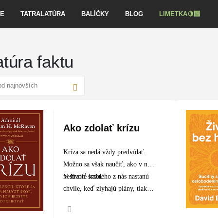
VE
TATRALATÚRA
BALÍČKY
BLOG
LIMETKA🍋‍🟩
ratúra faktu
Ako zdolať krízu
Kríza sa nedá vždy predvídať.
Možno sa však naučiť, ako v nej
nestratiť smer.
V živote každého z nás nastanú
chvíle, keď zlyhajú plány, tlak
narastá a od našich rozhodnutí
závisí…