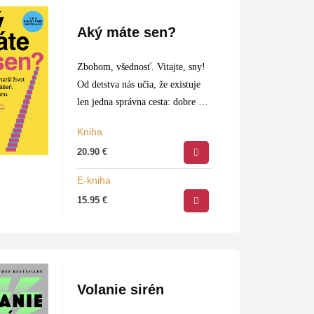
Aký máte sen?
Zbohom, všednosť. Vitajte, sny!
Od detstva nás učia, že existuje
len jedna správna cesta: dobre sa
učiť, nájsť si „normálnu“ prácu a
Kniha
hlavne nikdy neriskovať. Simon
20.90
€
Squibb – podnikateľ, investor,
zakladateľ…
E-kniha
15.95
€
Volanie sirén