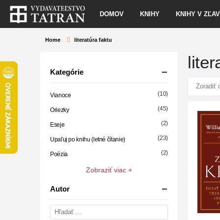
DOMOV
KNIHY
KNIHY V ZĽA
Home
literatúra faktu
lite
Kategórie
(10)
Vianoce
(45)
Oriezky
(2)
Eseje
(23)
Upaľuj po knihu (letné čítanie)
(2)
Poézia
Zobraziť viac +
Autor