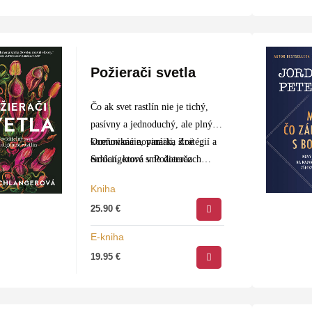
Požierači svetla
Čo ak svet rastlín nie je tichý,
pasívny a jednoduchý, ale plný
komunikácie, pamäti, stratégií a
Oceňovaná novinárka Zoë
emócií, ktoré sme doteraz
Schlangerová v Požieračoch
nepoznali?
svetla berie čitateľa na…
Kniha
25.90
€
E-kniha
19.95
€