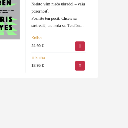
Niekto vám niečo ukradol – vašu
pozornosť.
Poznáte ten pocit. Chcete sa
sústrediť, ale nedá sa. Telefón
pípne, vyskočí notifikácia a
Kniha
algoritmus vás vtiahne do víru
24.90
€
ďalších a ďalších podnetov.
Ani…
E-kniha
18.95
€