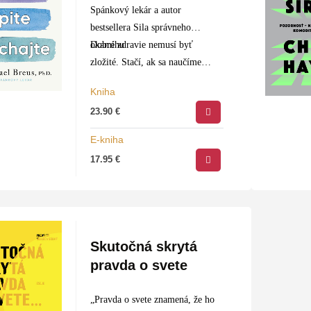
Spánkový lekár a autor
bestsellera Sila správneho
okamihu
Dobré zdravie nemusí byť
zložité. Stačí, ak sa naučíme
správne spať, piť a dýchať – tri
Kniha
jednoduché, no zásadné návyky,
23.90
€
ktoré ovplyvňujú každú…
E-kniha
17.95
€
Skutočná skrytá
pravda o svete
„Pravda o svete znamená, že ho