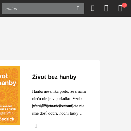
0
Život bez hanby
Hanba nevzniká preto, že s nami
niečo nie je v poriadku. Vzniká
preto, že nás niečo zranilo.
Mnohí žijeme s pocitom, že nie
sme dosť dobrí, hodní lásky
alebo prijatia. David…