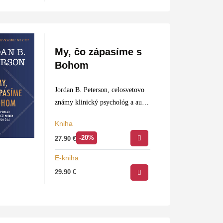
My, čo zápasíme s
Bohom
Jordan B. Peterson, celosvetovo
známy klinický psychológ a autor
bestsellerov
12 pravidiel pre
Kniha
život
a
Za hranicou poriadku
, sa
-20%
27.90
€
v tejto výnimočnej knihe púšťa
do jedného z najodvážnejších…
E-kniha
29.90
€