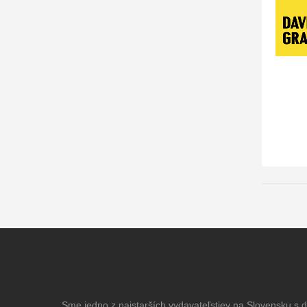
Sme jedno z najstarších vydavateľstiev na Slovensku s dl