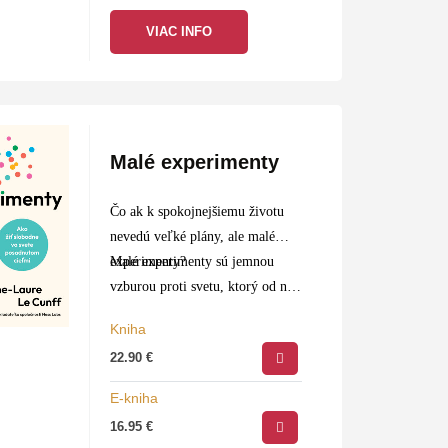
VIAC INFO
Malé experimenty
Čo ak k spokojnejšiemu životu
nevedú veľké plány, ale malé
experimenty?
Malé experimenty sú jemnou
vzburou proti svetu, ktorý od nás
žiada priamky, desaťročné plány
Kniha
a veľké životné míľniky.
22.90
€
Neurovedkyňa a…
E-kniha
16.95
€