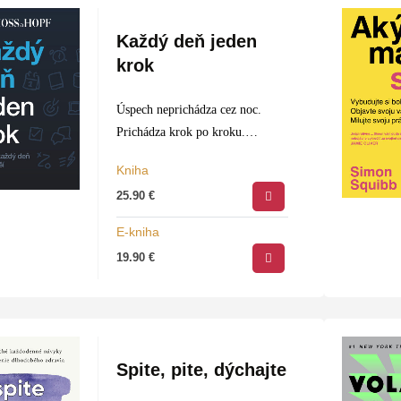
Každý deň jeden
krok
Úspech neprichádza cez noc.
Prichádza krok po kroku.
Kiarash Hossainpour a Philip
Kniha
Hopf, autori jedného z
25.90
€
najpočúvanejších podcastov v
Nemecku, vás v tejto knihe
E-kniha
naučia, ako z každého dňa
19.90
€
vyťažiť viac…
Spite, pite, dýchajte