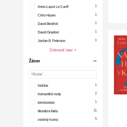
1
Anne-Laure Le Cunff
1
Chris Hayes
1
David Bedrick
1
David Graeber
1
Jordan B. Peterson
Zobraziť viac +
Žáner
1
história
2
humanitné vedy
1
kresťanstvo
11
literatúra faktu
5
osobný rozvoj