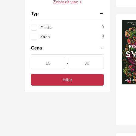
Zobraziť viac +
Typ
9
E-kniha
9
Kniha
Cena
-
Filter