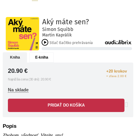
prevedie krok za krokom v oblastiach:
ako objaviť to, čo vás skutočne
baví,
ako prekonať strach, ktorý vás
nepustí dopredu,
ako rozoznať skutočný sen od
spoločenských očakávaní
a ako si okolo seba vybudovať
Kniha
E-kniha
komunitu, ktorá vám pomôže
rásť.
20.90
€
+20 krokov
= zľava 2.00 €
Zabudnite na „plán B“.
Aký máte sen?
Najnižšia cena (30 dní):
20.90
€
je plán A pre každého, kto chce
Na sklade
konečne začať žiť podľa seba, nie
podľa druhých.
PRIDAŤ DO KOŠÍKA
„Inšpiratívne … Simon vám dodá silu
nebojácne vykročit’ za svojimi snami.“
JAMIE OLIVER
Popis
„Túto knihu odporúčam, ak chcete
Zbohom, všednosť. Vitajte, sny!