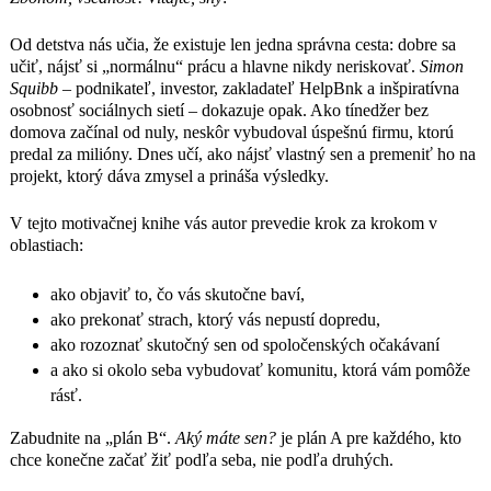
podnikat’
alebo túžite svoje podnikanie rozšírit’.“
Od detstva nás učia, že existuje len jedna správna cesta: dobre sa
ALI ABDAAL,
učiť, nájsť si „normálnu“ prácu a hlavne nikdy neriskovať.
Simon
autor bestsellera Produktivita bez
Squibb
– podnikateľ, investor, zakladateľ HelpBnk a inšpiratívna
starostí
osobnosť sociálnych sietí – dokazuje opak. Ako tínedžer bez
domova začínal od nuly, neskôr vybudoval úspešnú firmu, ktorú
„Ak je vaším snom mat’ vlastnú firmu,
predal za milióny. Dnes učí, ako nájsť vlastný sen a premeniť ho na
nech sa táto
projekt, ktorý dáva zmysel a prináša výsledky.
kniha stane vaším prvým krokom!“
LEWIS HOWES,
V tejto motivačnej knihe vás autor prevedie krok za krokom v
autor bestsellera Mentalita
oblastiach:
excelentnosti
ako objaviť to, čo vás skutočne baví,
ako prekonať strach, ktorý vás nepustí dopredu,
ako rozoznať skutočný sen od spoločenských očakávaní
a ako si okolo seba vybudovať komunitu, ktorá vám pomôže
rásť.
Zabudnite na „plán B“.
Aký máte sen?
je plán A pre každého, kto
chce konečne začať žiť podľa seba, nie podľa druhých.