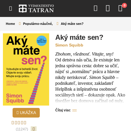
0
Home
Populárno-náučné
,
Aký máte sen?
Aký máte sen?
Simon Squibb
Zbohom, všednosť. Vitajte, sny!
Od detstva nás učia, že existuje len
jedna správna cesta: dobre sa učiť,
nájsť si „normálnu“ prácu a hlavne
nikdy neriskovať.
Simon Squibb
–
podnikateľ, investor, zakladateľ
HelpBnk a inšpiratívna osobnosť
sociálnych sietí – dokazuje opak. Ako
tínedžer bez domova začínal od nuly,
neskôr vybudoval úspešnú firmu, ktorú
Čítaj viac
predal za milióny. Dnes učí, ako nájsť
UKÁŽKA
vlastný sen a premeniť ho na projekt,
ktorý dáva zmysel a prináša výsledky.
(11247)
V tejto motivačnej knihe vás autor