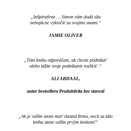
„Inšpiratívne … Simon vám dodá silu
nebojácne vykročit’ za svojimi snami.“
JAMIE OLIVER
„Túto knihu odporúčam, ak chcete podnikat’
alebo túžite svoje podnikanie rozšírit’.“
ALI ABDAAL,
autor bestsellera Produktivita bez starostí
„Ak je vaším snom mat’ vlastnú firmu, nech sa táto
kniha stane vaším prvým krokom!“