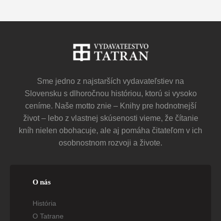
Sme jedno z najstarších vydavateľstiev na
Slovensku s dlhoročnou históriou, ktorú si vysoko
ceníme. Naše motto znie – Knihy pre hodnotnejší
život – lebo z vlastnej skúsenosti vieme, že čítanie
kníh nielen obohacuje, ale aj pomáha čitateľom v ich
osobnostnom rozvoji a živote.
O nás
História
O Tatrane