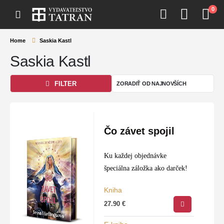
0
Home
Saskia Kastl
Saskia Kastl
FILTER
Čo závet spojil
Ku každej objednávke
špeciálna záložka ako darček!
Kniha
27.90
€