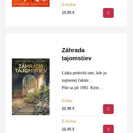
E-kniha
15.95
€
Záhrada
tajomstiev
Láska prekvitá tam, kde ju
najmenej čakáte…
Píše sa júl 1981. Kým
Anglicko sa pripravuje na
Kniha
oslavy sobáša princa Charlesa a
22.90
€
princeznej Diany, Libby sa
chce dostať od kráľovskej
E-kniha
svadby čo…
16.95
€