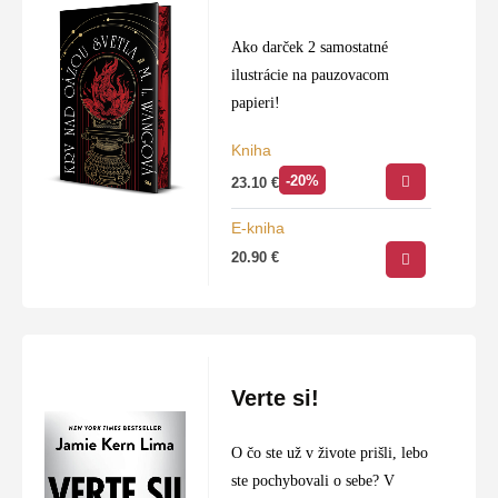
Ako darček 2 samostatné
ilustrácie na pauzovacom
papieri!
Kniha
-20%
23.10
€
E-kniha
20.90
€
Verte si!
O čo ste už v živote prišli, lebo
ste pochybovali o sebe? V