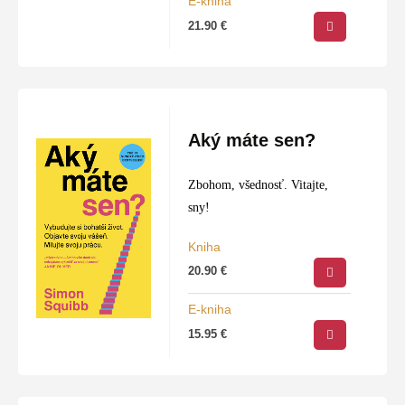
E-kniha
21.90
€
Aký máte sen?
Zbohom, všednosť. Vitajte,
sny!
Kniha
20.90
€
E-kniha
15.95
€