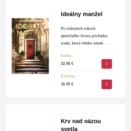
Ideálny manžel
Po tridsiatich rokoch
spoločného života prichádza
zrada, ktorá všetko zmení…
Ale nie každý koniec musí byť
Kniha
tragédiou.
22.90
€
E-kniha
16.95
€
Krv nad oázou
svetla