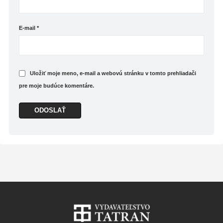
nepribližuje lyrickej próze Millerovej, no zaručene
vás nenechá chladnými. Prostredie dokázala
E-mail
*
vykresliť tak živo, že som mala chvíľami pocit,
akoby ma hladil teplý vánok hviezdnej noci. Akoby
mi do nosa udierala sýta vôňa Dionýzovho
povestného vína. Boli pasáže, počas ktorých som
ani nedýchala a nechávala som sa unášať na
Uložiť moje meno, e-mail a webovú stránku v tomto prehliadači
krídlach spolu s Daidalom a Ikarom…
pre moje budúce komentáre.