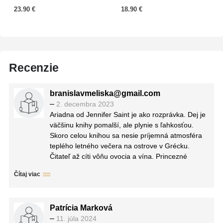
23.90
€
18.90
€
Recenzie
branislavmeliska@gmail.com
–
2. decembra 2023
Ariadna od Jennifer Saint je ako rozprávka. Dej je
väčšinu knihy pomalší, ale plynie s ľahkosťou.
Skoro celou knihou sa nesie príjemná atmosféra
teplého letného večera na ostrove v Grécku.
Čitateľ až cíti vôňu ovocia a vína. Princezné
Ariadna a Faidra sú úplne rozdielne. Kým Ariadna
Čítaj viac
je voči svojmu osudu skôr pasívna, tak Faidra je
priebojná a nebojí sa ísť si za tým, čo chce. Tento
kontrast ma veľmi bavil. Extra oceňujem
Patrícia Marková
zakomponovanie príbehu s bohom Dionýsom.
–
11. júla 2024
Máloktorý autor siahne po jeho mýte. Mrzí ma, že