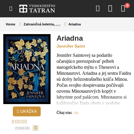
0
Home
Zahraničná beletria
,
,
,
,
Ariadna
Ariadna
Jennifer Saint
Jennifer Saintovej sa podarilo
očarujúco prerozprávať príbeh
starogréckeho mýtu o Theseovi a
Minotaurovi. Ariadna a jej sestra Faidra
sú dcéry hrôzostrašného kráľa Minoa.
Počas svojho dospievania počúvajú
ozvenu Minotaurových kopýt v
labyrinte pod palácom. Minotauros si
každoročne žiada obetu v podobe
mladíka alebo devy z Atén. Ariadna je
UKÁŽKA
Čítaj viac
nádherne vyrozprávaný príbeh ženy,
ktorá trpí osudom väčšiny žien, čo
prežívajú útrapy s egoistickými mužmi.
(506636)
Ariadna je strhujúci príbeh o láske a