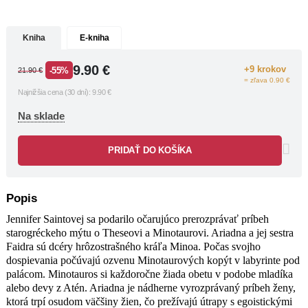
strate.
Kniha
E-kniha
9.90
€
+9 krokov
-55%
21.90
€
= zľava 0.90 €
Najnižšia cena (30 dní):
9.90
€
Na sklade
PRIDAŤ DO KOŠÍKA
Popis
Jennifer Saintovej sa podarilo očarujúco prerozprávať príbeh
starogréckeho mýtu o Theseovi a Minotaurovi. Ariadna a jej sestra
Faidra sú dcéry hrôzostrašného kráľa Minoa. Počas svojho
dospievania počúvajú ozvenu Minotaurových kopýt v labyrinte pod
palácom. Minotauros si každoročne žiada obetu v podobe mladíka
alebo devy z Atén. Ariadna je nádherne vyrozprávaný príbeh ženy,
ktorá trpí osudom väčšiny žien, čo prežívajú útrapy s egoistickými