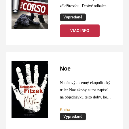
záležitosťou. Desivé odhalenia
mafiánov a zábery z
Vypredané
mafiánskych vrážd šokovali
nepripraveného diváka najmä
VIAC INFO
bezohľadnosťou a
brutálnosťou.
S kriminalitou hneď od
začiatku bola a…
Noe
Napínavý a cenný ekopolitický
triler Noe akoby autor napísal
na objednávku tejto doby, keď
celý svet ohrozuje korona.
Kniha
Svetom otriasa choroba, ktorá
Vypredané
si vyžiadala desaťtisíce obetí.
Ľudia sa boja a…