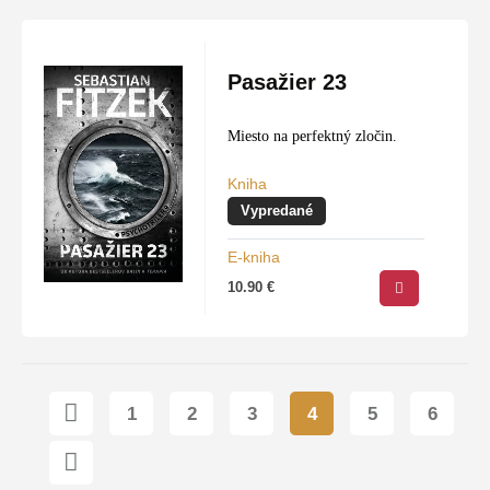
Pasažier 23
Miesto na perfektný zločin.
Kniha
Vypredané
E-kniha
10.90
€
1
2
3
4
5
6