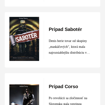
Na veľké prekvapenie kolegov
sa Hegel dobrovoľne prizná
k…
Prípad Sabotér
Denis berie tovar od skupiny
„maskáčových“, ktorá mala
najrozsiahlejšiu distribúciu v
Bratislave. Na jej čele stojí
Dibi, po ktorom idú detektívi z
protidrogového. Až keď jeden
z maskáčových zavraždí
istého…
Prípad Corso
Po revolúcii sa zločinnosť na
Slovensku stala verejnou