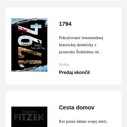
1794
Pokračovanie fenomenálnej
historickej detektívky z
prostredia Štokholmu od
švédskeho šľachtica Niklasa
Kniha
Natt och Daga.
Predaj skončil
Cesta domov
Kto pozná dátum svojej smrti,