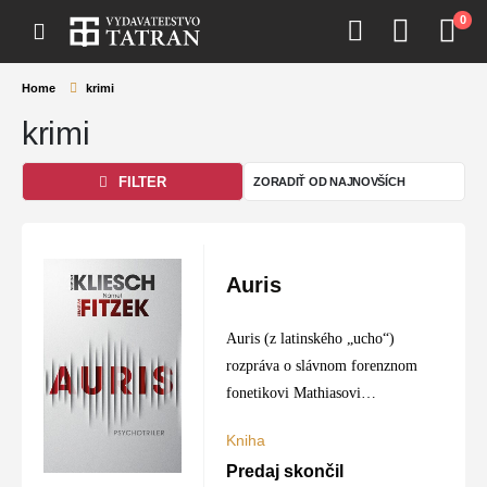
0
Home
krimi
krimi
FILTER
Auris
Auris (z latinského „ucho“)
rozpráva o slávnom forenznom
fonetikovi Mathiasovi
Hegelovi, ktorý sa vďaka
Kniha
svojim schopnostiam pričinil o
Predaj skončil
uväznenie mnohých zločincov.