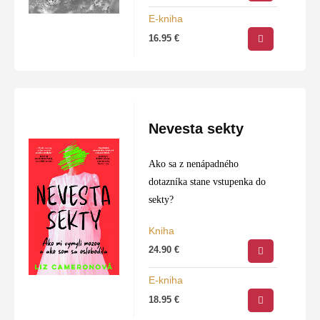
kyslíkovú masku, pocítila
E-kniha
zdrvujúce zlyhanie. No práve
16.95
€
tento moment sa stal
začiatkom…
Nevesta sekty
Ako sa z nenápadného
dotazníka stane vstupenka do
sekty?
Kniha
24.90
€
E-kniha
18.95
€