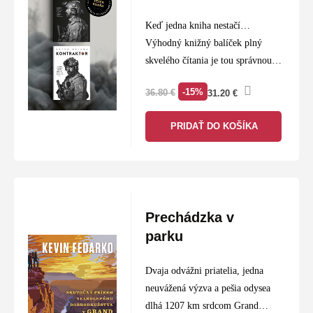
Keď jedna kniha nestačí…
Výhodný knižný balíček plný
skvelého čítania je tou správnou
voľbou pre každého knihomoľa.
-15%
36.80
€
31.20
€
PRIDAŤ DO KOŠÍKA
Prechádzka v
parku
Dvaja odvážni priatelia, jedna
neuvážená výzva a pešia odysea
dlhá 1207 km srdcom Grand