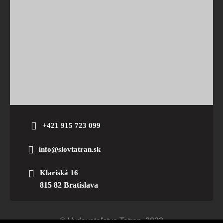
+421 915 723 099
info@slovtatran.sk
Klariská 16
815 82 Bratislava
© Vydavateľstvo Tatran. 2023