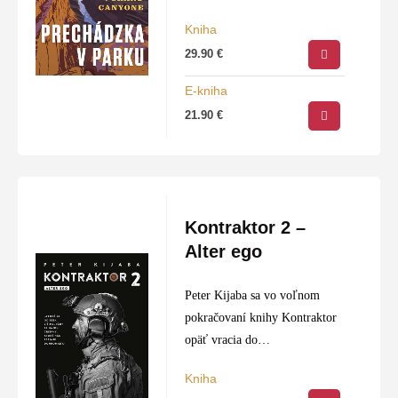
Canyonu.
Kniha
29.90
€
E-kniha
21.90
€
Kontraktor 2 –
Alter ego
Peter Kijaba sa vo voľnom
pokračovaní knihy Kontraktor
opäť vracia do
nekompromisného sveta
Kniha
súkromných bezpečnostných