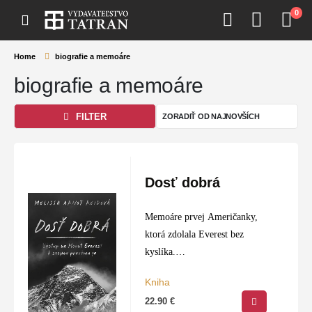
0
Home
biografie a memoáre
biografie a memoáre
FILTER
Dosť dobrá
Memoáre prvej Američanky,
ktorá zdolala Everest bez
kyslíka.
Keď Melissa Arnot Reidová
Kniha
ako dvadsaťsedemročná prijala
22.90
€
tesne pod vrcholom Everestu