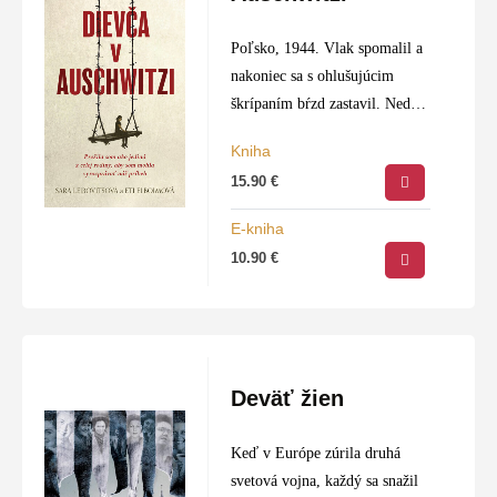
Poľsko, 1944. Vlak spomalil a
nakoniec sa s ohlušujúcim
škrípaním bŕzd zastavil. Nedá
sa opísať, aká strašná bola naša
Kniha
cesta, ale v tomto vagóne nik
15.90
€
nezahynul. Na jej konci
všetkých…
E-kniha
10.90
€
Deväť žien
Keď v Európe zúrila druhá
svetová vojna, každý sa snažil