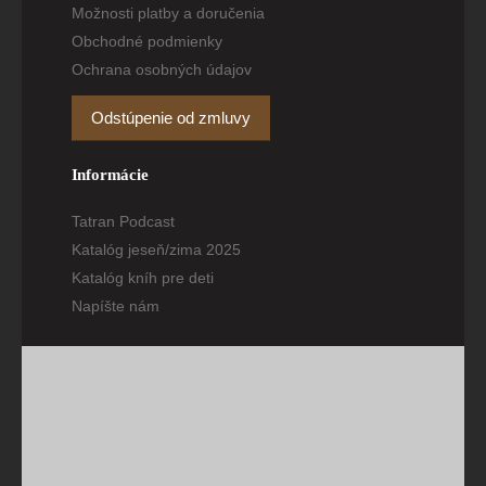
Možnosti platby a doručenia
Obchodné podmienky
Ochrana osobných údajov
Odstúpenie od zmluvy
Informácie
Tatran Podcast
Katalóg jeseň/zima 2025
Katalóg kníh pre deti
Napíšte nám