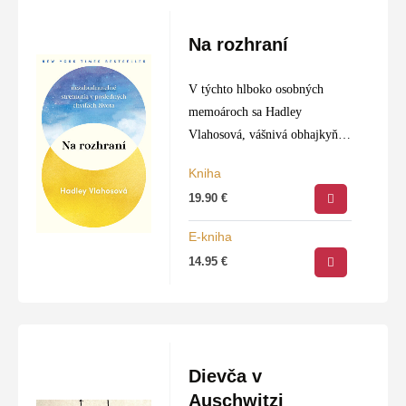
Na rozhraní
V týchto hlboko osobných
memoároch sa Hadley
Vlahosová, vášnivá obhajkyňa
terminálnej starostlivosti, chce
Kniha
s nami podeliť o dojímavé
19.90
€
príbehy z posledných
momentov života jej pacientov,
E-kniha
príbehy o radosti, múdrosti a…
14.95
€
Dievča v
Auschwitzi