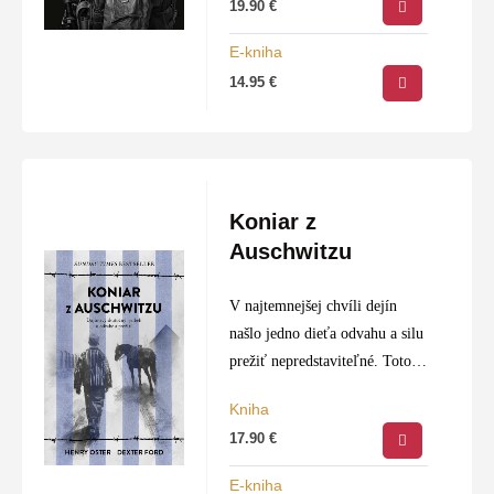
19.90
€
služieb – tentoraz do
Afganistanu, Iraku a
E-kniha
Stredoafrickej republiky.
14.95
€
Prenasledovaný tieňmi
minulosti a skúsenosťami,
ktoré…
Koniar z
Auschwitzu
V najtemnejšej chvíli dejín
našlo jedno dieťa odvahu a silu
prežiť nepredstaviteľné. Toto je
Henryho skutočný príbeh.
Kniha
Keď sa v roku 1933 Adolf
17.90
€
Hitler dostal k moci, Henry
Oster mal len…
E-kniha