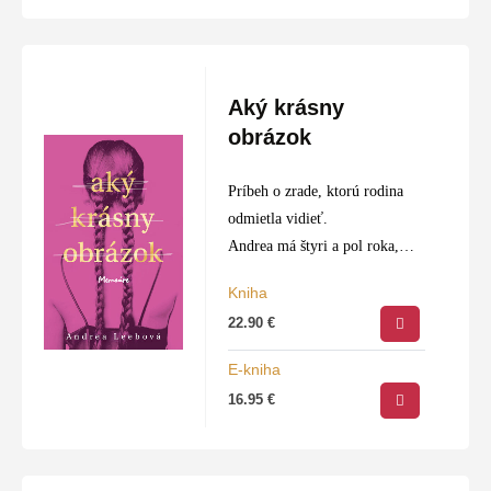
Aký krásny
obrázok
Príbeh o zrade, ktorú rodina
odmietla vidieť.
Andrea má štyri a pol roka,
keď ju jej otec David po
Kniha
prvýkrát kúpe. Hoci je ešte
22.90
€
veľmi malá, cíti, že na
spôsobe, akým…
E-kniha
16.95
€