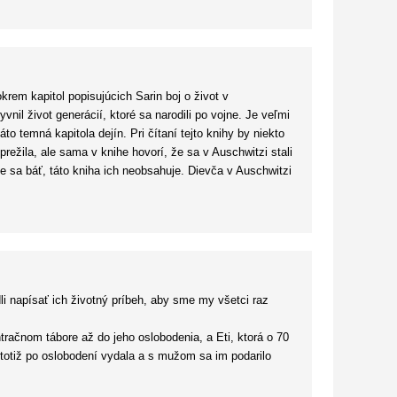
krem kapitol popisujúcich Sarin boj o život v
vnil život generácií, ktoré sa narodili po vojne. Je veľmi
o temná kapitola dejín. Pri čítaní tejto knihy by niekto
prežila, ale sama v knihe hovorí, že sa v Auschwitzi stali
te sa báť, táto kniha ich neobsahuje. Dievča v Auschwitzi
ný nádeje. Určite odporúčam.
li napísať ich životný príbeh, aby sme my všetci raz
račnom tábore až do jeho oslobodenia, a Eti, ktorá o 70
 totiž po oslobodení vydala a s mužom sa im podarilo
hov ľudí, ktorí prežili koncentračné tábory, som už