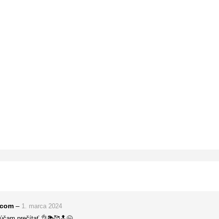
.com
–
1. marca 2024
rúčam prečítať 👌📚🥰🔝😉