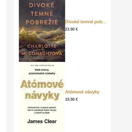
Divoké temné pobrežie
23.90
€
Atómové návyky
19.90
€