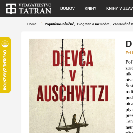
DOMOV
KNIHY
KNIHY V ZĽA
Home
Populárno-náučné
,
Biografie a memoáre
,
Zahraničná b
D
Eti
Poľ
zas
nik
otv
Šes
rod
pos
otc
ply
prež
Ten
neu