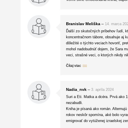
Branislav Meliška
–
14. marca 20
Ďalší zo skutočných príbehov ľudí, kt
koncentračnom tábore, obsahuje aj kap
dôležité o týchto veciach hovoriť, pr
mohol nadobudnúť dojem, že Sara mala 
veci, strašné veci, o ktorých nikdy n
je krátka kniha, ktorú zvládnete pre
Čítaj viac
Nadia_nvk
–
3. apríla 2024
Suri a Eti. Matka a dcéra. Prvá ako 
nezabudli.
Kniha je písaná ako román. Alternujú
rokov neskôr spomína, aké bolo vyras
emigrovať do vytúženej izraelskej ze
Kým Sarina časť tvorí väčšinu knihy 