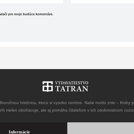
iadači pre moje budúce komentáre.
horočnou históriou, ktorú si vysoko ceníme. Naše motto znie – Knihy pr
níh nielen obohacuje, ale aj pomáha čitateľom v ich osobnostnom rozvoj
Informácie