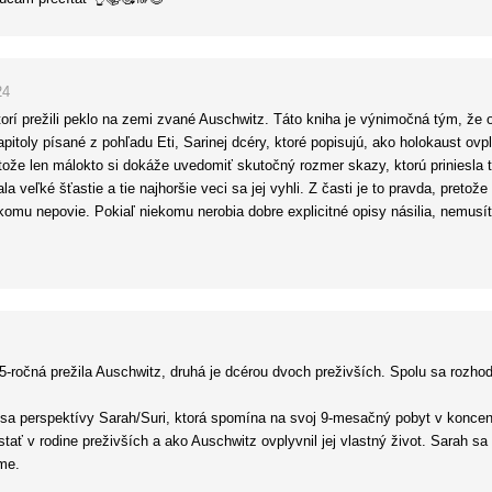
24
orí prežili peklo na zemi zvané Auschwitz. Táto kniha je výnimočná tým, že o
itoly písané z pohľadu Eti, Sarinej dcéry, ktoré popisujú, ako holokaust ovply
etože len málokto si dokáže uvedomiť skutočný rozmer skazy, ktorú priniesla tát
veľké šťastie a tie najhoršie veci sa jej vyhli. Z časti je to pravda, pretože 
ikomu nepovie. Pokiaľ niekomu nerobia dobre explicitné opisy násilia, nemusí
čítať za jedno popoludnie. Obsahuje viacero krásnych myšlienok a záver je pl
15-ročná prežila Auschwitz, druhá je dcérou dvoch preživších. Spolu sa rozhod
 sa perspektívy Sarah/Suri, ktorá spomína na svoj 9-mesačný pobyt v koncent
tať v rodine preživších a ako Auschwitz ovplyvnil jej vlastný život. Sarah sa
me.
a je nesporne silná, mňa možno viac zaujal Etin uhol pohľadu. Osobných príbe