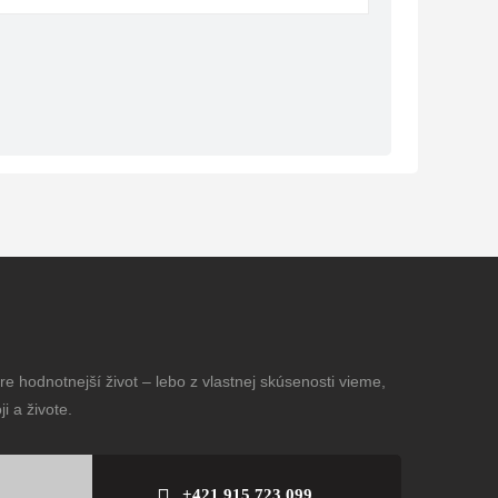
e hodnotnejší život – lebo z vlastnej skúsenosti vieme,
i a živote.
+421 915 723 099