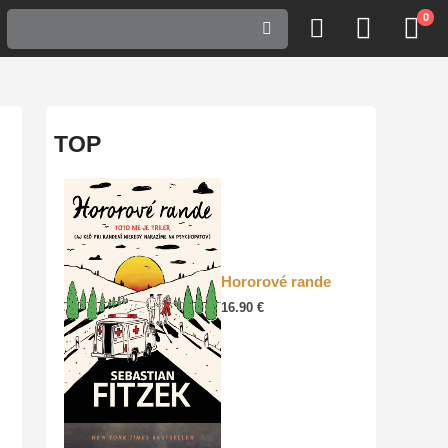
0
TOP
Hororové rande
16.90
€