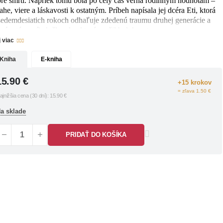
ore smrti. Napriek tomu bola po celý čas verná rodinným hodnotám –
he, viere a láskavosti k ostatným. Príbeh napísala jej dcéra Eti, ktorá
sedemdesiatich rokoch odhaľuje zdedenú traumu druhej generácie a
tvára tým príbeh človeka, ktorý prežil holokaust.
j viac
Kniha
E-kniha
15.90
€
+15 krokov
= zľava 1.50 €
ajnižšia cena (30 dní):
15.90
€
a sklade
PRIDAŤ DO KOŠÍKA