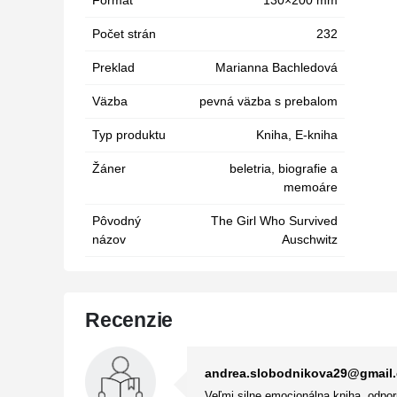
Formát
130×200 mm
Počet strán
232
Preklad
Marianna Bachledová
Väzba
pevná väzba s prebalom
Typ produktu
Kniha, E-kniha
Žáner
beletria
,
biografie a
memoáre
Pôvodný
The Girl Who Survived
názov
Auschwitz
Recenzie
andrea.slobodnikova29@gmail
Veľmi silne emocionálna kniha, odpo