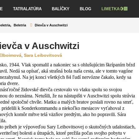
VE
TATRALATÚRA
BALÍČKY
BLOG
LIMETKA🍋‍🟩
eletria
,
Beletria
Dievča v Auschwitzi
ievča v Auschwitzi
 Elboimová
,
Sara Leibovitsová
sko, 1944. Vlak spomalil a nakoniec sa s ohlušujúcim škrípaním bŕzd
tavil. Nedá sa opísať, aká strašná bola naša cesta, ale v tomto vagóne
 nezahynul. Na jej konci všetkých 84 ľudí nervózne čakalo, kedy sa
oria dvere.
tnásťročné židovské dievča cestovalo vo vlaku spolu so svojou
inou do neznáma. Netušili, že na nástupišti v Auschwitzi spolu strávia
ledné spoločné chvíle. Matku a malých bratov poslali rovno na smrť,
a pridelili k Sonderkommandu a niekoľko mesiacov vyťahoval z
nových komôr mŕtve telá väzňov predtým, ako ho popravili. Sára
ila.
to príbeh je výpoveďou Sary Leibovitsovej o skutočných udalostiach,
veriteľnej bolesti a útrapách, ktoré prežila počas svojho pobytu v