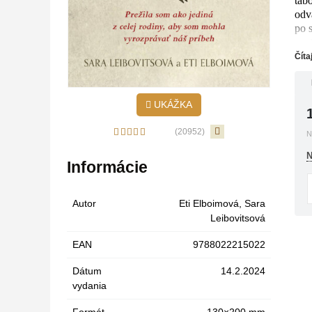
táb
odva
po 
uza
Číta
UKÁŽKA
(20952)
N
N
Informácie
Autor
Eti Elboimová
,
Sara
Leibovitsová
EAN
9788022215022
Dátum
14.2.2024
vydania