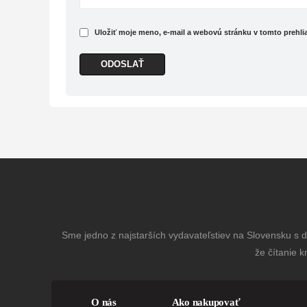
Uložiť moje meno, e-mail a webovú stránku v tomto prehl
Sme jedno z najstarších vydavateľstiev na Slovensku s dl
že čítanie k
O nás
Ako nakupovať