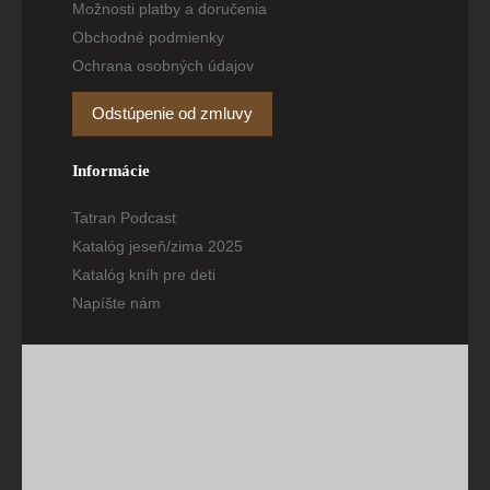
Možnosti platby a doručenia
Obchodné podmienky
Ochrana osobných údajov
Odstúpenie od zmluvy
Informácie
Tatran Podcast
Katalóg jeseň/zima 2025
Katalóg kníh pre deti
Napíšte nám