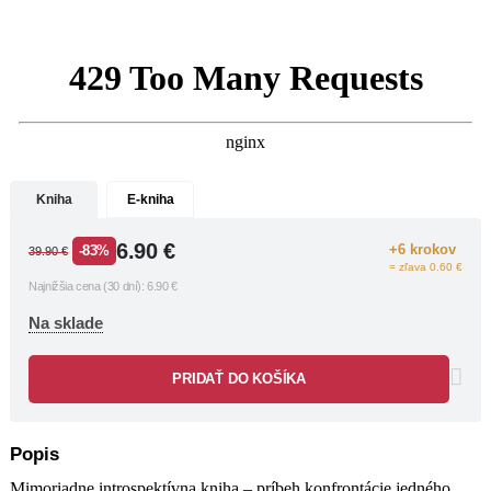
samom. Kniha tlmočí presvedčenie
Baracka Obamu, že demokracia nie je
darom z neba, ale systémom
založeným na empatii a spoločnom
porozumení, ktoré treba dennodenne
budovať.
Kniha
E-kniha
6.90
€
+6 krokov
-83%
39.90
€
= zľava 0.60 €
Najnižšia cena (30 dní):
6.90
€
Na sklade
PRIDAŤ DO KOŠÍKA
Popis
Mimoriadne introspektívna kniha – príbeh konfrontácie jedného