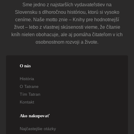
Sme jedno z najstarších vydavateľstiev na
Amerika bola polarizovaná už dávno predtým,
Trump to iba využil a USA ešte viac rozdelil.
Slovensku s dlhoročnou históriou, ktorú si vysoko
ceníme. Naše motto znie – Knihy pre hodnotnejší
život – lebo z vlastnej skúsenosti vieme, že čítanie
kníh nielen obohacuje, ale aj pomáha čitateľom v ich
osobnostnom rozvoji a živote.
O nás
História
O Tatrane
Tím Tatran
Kontakt
Ako nakupovať
Najčastejšie otázky