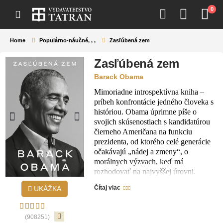
0
Home
Populárno-náučné
,
,
,
Zasľúbená zem
Zasľúbená zem
Barack Obama
Mimoriadne introspektívna kniha –
príbeh konfrontácie jedného človeka s
históriou. Obama úprimne píše o
svojich skúsenostiach s kandidatúrou
čierneho Američana na funkciu
prezidenta, od ktorého celé generácie
očakávajú „nádej a zmeny“, o
morálnych výzvach, keď má
rozhodovať na najvyššej úrovni.
Otvorene hovorí o silách, ktoré mu
Čítaj viac
UKÁŽKA
kládli prekážky doma i v zahraničí, aj o
tom, ako život v Bielom dome
ovplyvnil jeho manželku a dcéry, a
(908251)
nebojí sa odhaliť pochybnosti o sebe