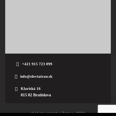
+421 915 723 099
info@slovtatran.sk
Klariská 16
815 82 Bratislava
© Vydavateľstvo Tatran. 2023