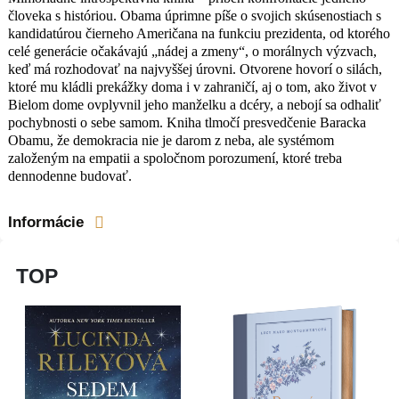
človeka s históriou. Obama úprimne píše o svojich skúsenostiach s
kandidatúrou čierneho Američana na funkciu prezidenta, od ktorého
celé generácie očakávajú „nádej a zmeny“, o morálnych výzvach,
keď má rozhodovať na najvyššej úrovni. Otvorene hovorí o silách,
ktoré mu kládli prekážky doma i v zahraničí, aj o tom, ako život v
Bielom dome ovplyvnil jeho manželku a dcéry, a nebojí sa odhaliť
pochybnosti o sebe samom. Kniha tlmočí presvedčenie Baracka
Obamu, že demokracia nie je darom z neba, ale systémom
založeným na empatii a spoločnom porozumení, ktoré treba
dennodenne budovať.
Informácie
TOP