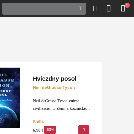
0
Hviezdny posol
Neil deGrasse Tyson
Neil deGrasse Tyson vníma
civilizáciu na Zemi z kozmickej
perspektívy. Vrhá nové svetlo na
Kniha
zásadné nedostatky našej doby –
-63%
6.90
€
vojnu, politiku, náboženstvo,