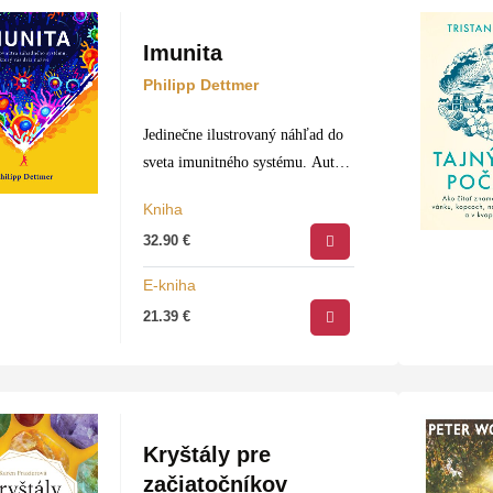
Imunita
Philipp Dettmer
Jedinečne ilustrovaný náhľad do
sveta imunitného systému. Autor,
populárny tvorca edukatívnych
Kniha
videí, využíva svoj overený
32.90
€
rozprávačský štýl a čitateľom
ponúka dobrodružný výlet
E-kniha
krajinou ľudského tela a jeho
21.39
€
obranyschopnosťou. Každá
kapitola…
Kryštály pre
začiatočníkov