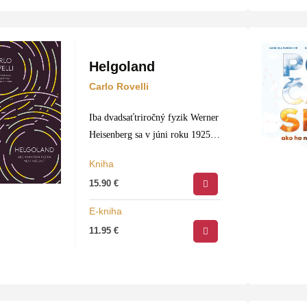
Helgoland
Carlo Rovelli
Iba dvadsaťtriročný fyzik Werner
Heisenberg sa v júni roku 1925
kvôli sennej nádche utiahol na
Kniha
malý ostrov bez stromov v
15.90
€
Severnom mori. Nikto nečakal,
že sa Helgoland stane rodiskom
E-kniha
teórie…
11.95
€