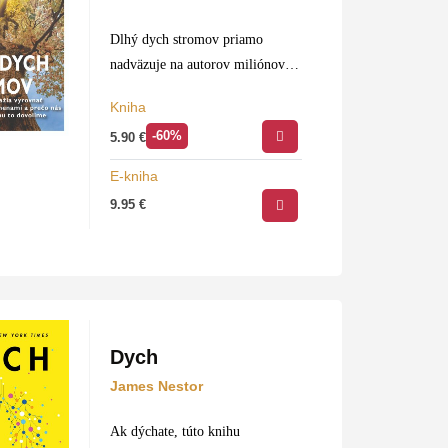
Dlhý dych stromov priamo
nadväzuje na autorov miliónový
bestseller Tajný život stromov. Je
Kniha
rovnako úžasný, fascinujúci, no
-60%
5.90
€
zároveň kritický a ostrý. Na
jednej strane opisuje nové úžasné
E-kniha
poznatky zo života…
9.95
€
Dych
James Nestor
Ak dýchate, túto knihu