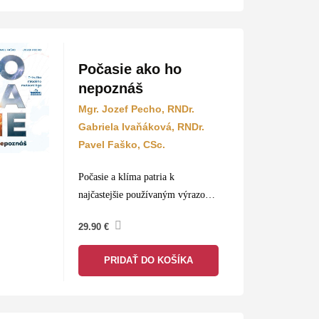
Racionálne premýšľanie je…
Počasie ako ho
nepoznáš
Mgr. Jozef Pecho, RNDr.
Gabriela Ivaňáková, RNDr.
Pavel Faško, CSc.
Počasie a klíma patria k
najčastejšie používaným výrazom
nášho storočia. Hybnou silou
29.90
€
demonštrácií za záchranu Zeme sú
najmä mladí ľudia, ktorí sa budú
PRIDAŤ DO KOŠÍKA
musieť vyrovnať so zmenou klímy.
Pre hlbšie…