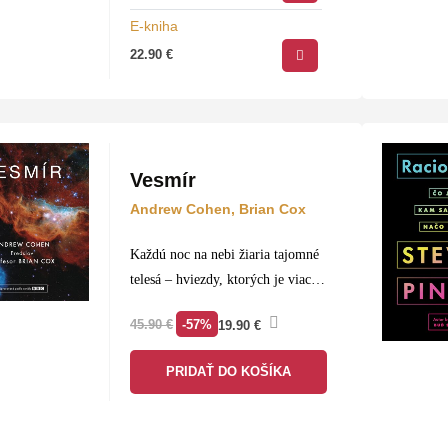
elektrickými impulzmi a že
E-kniha
dokonca aj podaktorí ľudia
22.90
€
ovládajú sonar podobne…
Vesmír
Andrew Cohen, Brian Cox
Každú noc na nebi žiaria tajomné
telesá – hviezdy, ktorých je viac
ako zŕn piesku. Vidíme ich z
-57%
45.90
€
19.90
€
každej planéty v našej slnečnej
sústave rovnako ako čierne diery
PRIDAŤ DO KOŠÍKA
ťažšie ako…