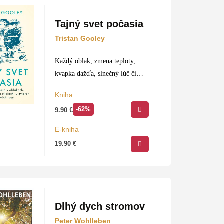
Tajný svet počasia
Tristan Gooley
Každý oblak, zmena teploty,
kvapka dažďa, slnečný lúč či
vánok prezrádza niečo o našom
Kniha
počasí. Po prečítaní tejto knihy
-62%
9.90
€
budete schopní predpovedať
počasie aj bez použitia
E-kniha
smartfónu. Autorove rady však…
19.90
€
Dlhý dych stromov
Peter Wohlleben