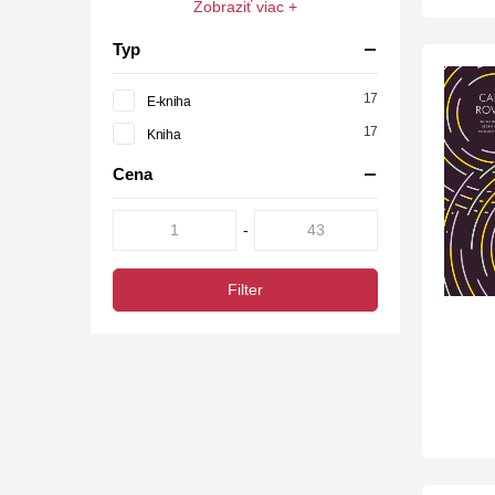
Zobraziť viac +
Typ
17
E-kniha
17
Kniha
Cena
-
Filter