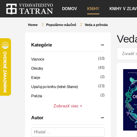
DOMOV
KNIHY
KNIHY V ZĽA
Home
Populárno-náučné
Veda a príroda
Veda
Kategórie
(10)
Vianoce
(45)
Oriezky
(2)
Eseje
(23)
Upaľuj po knihu (letné čítanie)
(2)
Poézia
Zobraziť viac +
Autor