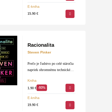
pravdu, krásu, rod a rasu – tak,
E-kniha
že…
15.90
€
Racionalita
Steven Pinker
Prečo je ľudstvo po celé stáročia
napriek ohromnému technickému
a inteligenčnému pokroku také
Kniha
náchylné veriť falošným
-93%
1.90
€
poplašným správam,
nezmyselným konšpiráciám a
E-kniha
dokonca aj samozvaným
19.90
€
liečiteľom – šarlatánom?