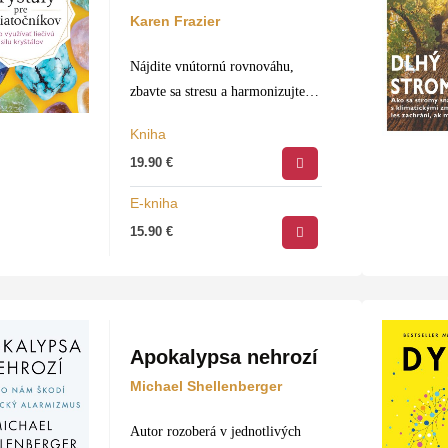
Karen Frazier
Nájdite vnútornú rovnováhu,
zbavte sa stresu a harmonizujte si
ducha pomocou liečivej sily
Kniha
kryštálov. Táto príručka plná
19.90
€
farebných fotografií vám pomôže
vybrať tie správne kryštály
E-kniha
priamo pre vás, predstaví vám…
15.90
€
Apokalypsa nehrozí
Michael Shellenberger
Autor rozoberá v jednotlivých