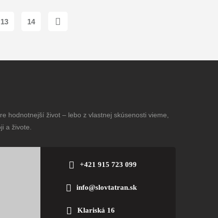
13
14
e hodnotnejší život – lebo z vlastnej skúsenosti vieme,
i a živote.
+421 915 723 099
info@slovtatran.sk
Klariská 16