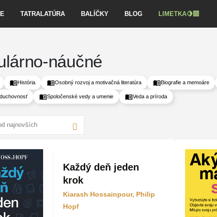
VE
TATRALATÚRA
BALÍČKY
BLOG
LIMETKA🍋‍🟩
ulárno-náučné
História
Osobný rozvoj a motivačná literatúra
Biografie a memoáre
 duchovnosť
Spoločenské vedy a umenie
Veda a príroda
Každý deň jeden
krok
Kiarash Hossainpour, Philip
Hopf