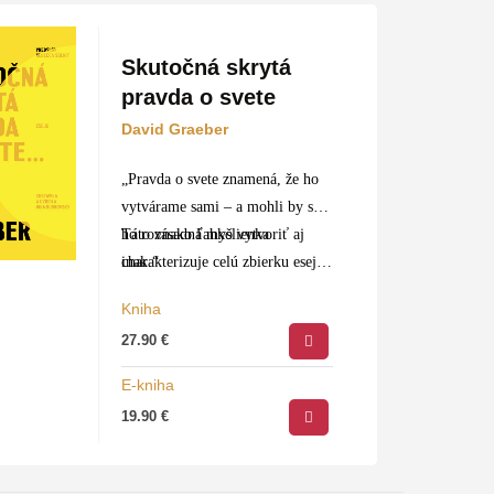
Skutočná skrytá
pravda o svete
David Graeber
„Pravda o svete znamená, že ho
vytvárame sami – a mohli by sme
ho rovnako ľahko vytvoriť aj
Táto zásadná myšlienka
inak.“
charakterizuje celú zbierku esejí
Davida Graebera, jedného z
Kniha
najvýraznejších…
27.90
€
E-kniha
19.90
€