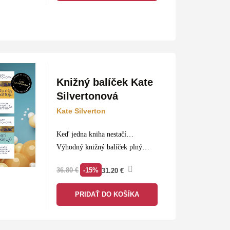
Knižný balíček Kate
Silvertonová
Kate Silverton
Keď jedna kniha nestačí…
Výhodný knižný balíček plný
skvelého čítania je tou správnou
-15%
36.80
€
31.20
€
voľbou pre každého knihomoľa.
PRIDAŤ DO KOŠÍKA