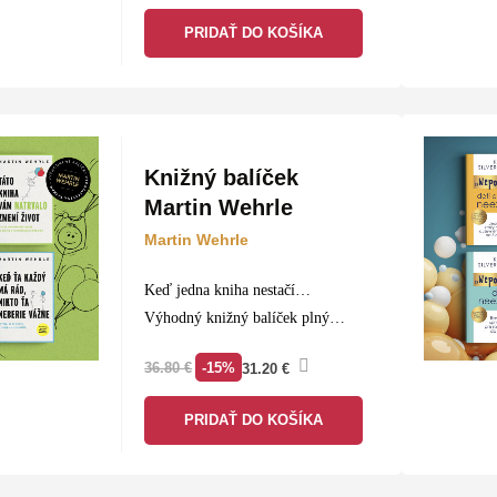
ľudí, ako malé zmeny vedú k
PRIDAŤ DO KOŠÍKA
veľkým výsledkom….
Knižný balíček
Martin Wehrle
Martin Wehrle
Keď jedna kniha nestačí…
Výhodný knižný balíček plný
skvelého čítania je tou správnou
-15%
36.80
€
31.20
€
voľbou pre každého knihomoľa.
PRIDAŤ DO KOŠÍKA