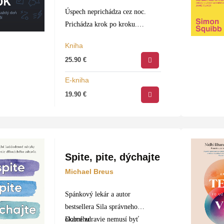
Úspech neprichádza cez noc.
Prichádza krok po kroku.
Kiarash Hossainpour a Philip
Kniha
Hopf, autori jedného z
25.90
€
najpočúvanejších podcastov v
Nemecku, vás v tejto knihe
E-kniha
naučia, ako z každého dňa
19.90
€
vyťažiť viac…
Spite, pite, dýchajte
Michael Breus
Spánkový lekár a autor
bestsellera Sila správneho
okamihu
Dobré zdravie nemusí byť