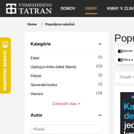
DOMOV
KNIHY
KNIHY V ZĽA
Home
Populárno-náučné
Pop
Kategórie
Vesmír
(2)
Eseje
Viera a
(23)
Upaľuj po knihu (letné čítanie)
(2)
Poézia
(1)
Slovenská tvorba
(10)
Vianoce
Zobraziť viac +
Autor