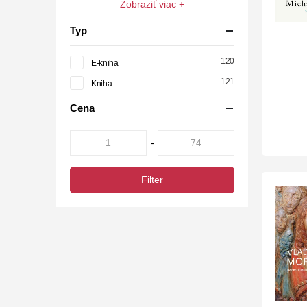
Zobraziť viac +
Typ
120
E-kniha
121
Kniha
Cena
-
Filter