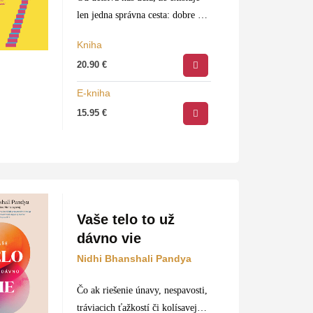
len jedna správna cesta: dobre sa
učiť, nájsť si „normálnu“ prácu a
Kniha
hlavne nikdy neriskovať. Simon
20.90
€
Squibb – podnikateľ, investor,
zakladateľ…
E-kniha
15.95
€
Vaše telo to už
dávno vie
Nidhi Bhanshali Pandya
Čo ak riešenie únavy, nespavosti,
tráviacich ťažkostí či kolísavej