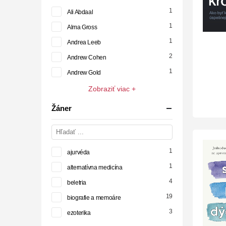
1
Ali Abdaal
1
Alma Gross
1
Andrea Leeb
2
Andrew Cohen
1
Andrew Gold
Zobraziť viac +
Žáner
1
ajurvéda
1
alternatívna medicína
4
beletria
19
biografie a memoáre
3
ezoterika