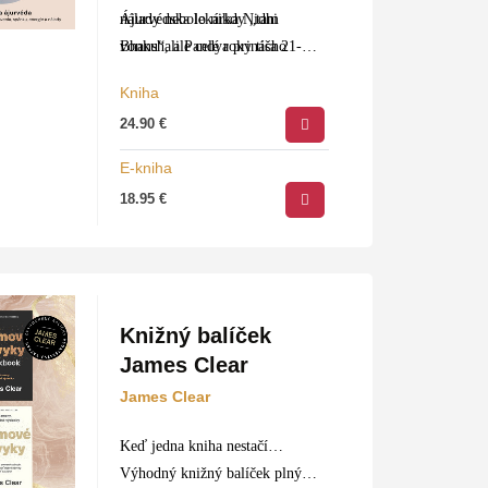
nálady nebolo nikdy „tam
Ájurvédska lekárka Nidhi
vonku“, ale celé roky ticho
Bhanshali Pandya prináša 21-
čakalo vo vás?
dňový program, ktorý obnoví…
Kniha
24.90
€
E-kniha
18.95
€
Knižný balíček
James Clear
James Clear
Keď jedna kniha nestačí…
Výhodný knižný balíček plný