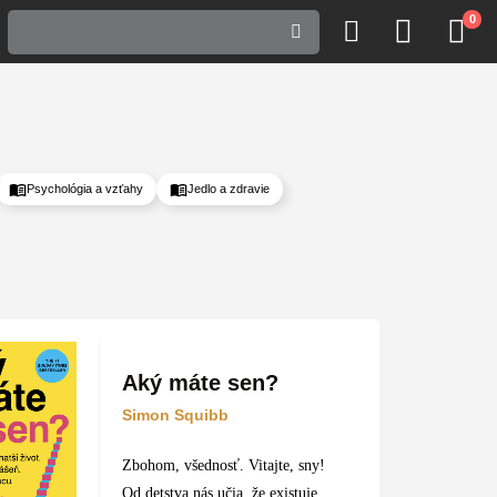
0
Psychológia a vzťahy
Jedlo a zdravie
Aký máte sen?
Simon Squibb
Zbohom, všednosť. Vitajte, sny!
Od detstva nás učia, že existuje