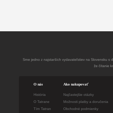
Sme jedno z najstarších vydavateľstiev na Slovensku s dl
že čítanie k
O nás
Ako nakupovať
História
Najčastejšie otázky
O Tatrane
Možnosti platby a doručenia
Tím Tatran
Obchodné podmienky