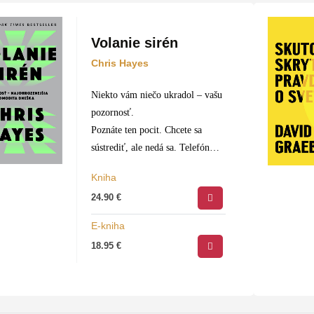
Volanie sirén
Chris Hayes
Niekto vám niečo ukradol – vašu
pozornosť.
Poznáte ten pocit. Chcete sa
sústrediť, ale nedá sa. Telefón
pípne, vyskočí notifikácia a
Kniha
algoritmus vás vtiahne do víru
24.90
€
ďalších a ďalších podnetov.
Ani…
E-kniha
18.95
€