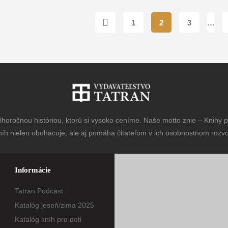
1
2
3
…
horočnou históriou, ktorú si vysoko ceníme. Naše motto znie – Knihy pr
níh nielen obohacuje, ale aj pomáha čitateľom v ich osobnostnom rozvoj
Informácie
Tatran Podcast
Katalóg jeseň/zima 2025
Katalóg kníh pre deti