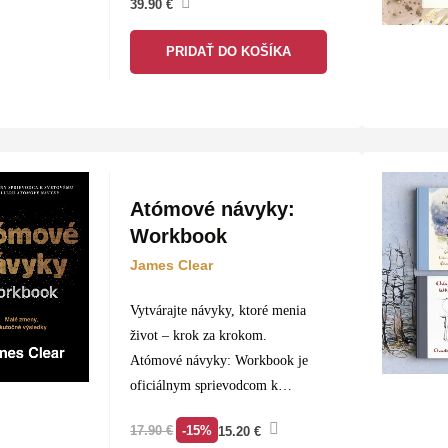
39.90
€
živote. Píla a dláto v jeho prstoch
rozohrajú Ódu na radosť z
PRIDAŤ DO KOŠÍKA
omamných vôní kmeňov, ktoré…
Atómové návyky:
Workbook
James Clear
Vytvárajte návyky, ktoré menia
život – krok za krokom.
Atómové návyky: Workbook je
oficiálnym sprievodcom k
svetovému bestselleru Jamesa
-15%
17.90
€
15.20
€
Cleara, ktorý ukázal miliónom