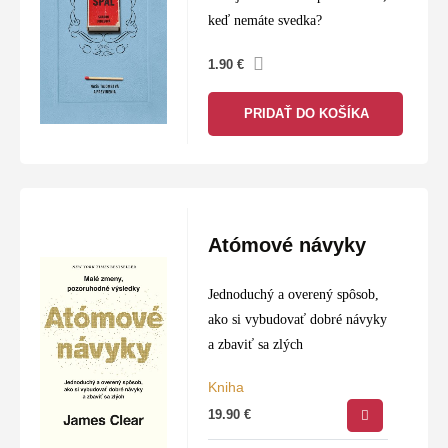
keď nemáte svedka?
1.90
€
PRIDAŤ DO KOŠÍKA
Atómové návyky
Jednoduchý a overený spôsob,
ako si vybudovať dobré návyky
a zbaviť sa zlých
Kniha
19.90
€