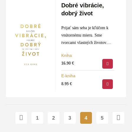
Dobré vibrácie,
dobrý život
Prijať sám seba je kľúčom k
vnútornému mieru. Sme
tvorcami vlastných životov.
Máme to vo vlastných rukách.
Kniha
Ak si zvolíme správnu cestu,
16.90
€
môžeme dospieť k cieľu. Vex
King prekonal mnoho…
E-kniha
8.95
€
1
2
3
4
5