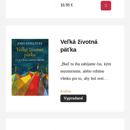
sa správne starať…
10.95
€
Veľká životná
päťka
„Buď tu iba zabíjame čas, kým
nezomrieme, alebo robíme
všetko pre to, aby bol svet
lepší, ako sme ho našli.“ Joe je
Kniha
nespokojný, práca, ktorú robí,
Vypredané
mu berie radosť zo…