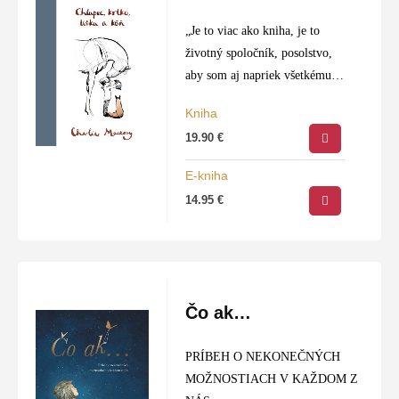
„Je to viac ako kniha, je to
životný spoločník, posolstvo,
aby som aj napriek všetkému
zostal ľudskou bytosťou.“ Just
Kniha
Brillant
19.90
€
E-kniha
14.95
€
Čo ak…
PRÍBEH O NEKONEČNÝCH
MOŽNOSTIACH V KAŽDOM Z