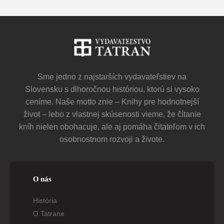
Sme jedno z najstarších vydavateľstiev na
Slovensku s dlhoročnou históriou, ktorú si vysoko
ceníme. Naše motto znie – Knihy pre hodnotnejší
život – lebo z vlastnej skúsenosti vieme, že čítanie
kníh nielen obohacuje, ale aj pomáha čitateľom v ich
osobnostnom rozvoji a živote.
O nás
História
O Tatrane