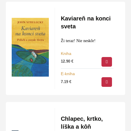
Kaviareň na konci
sveta
Ži teraz! Nie neskôr!
Kniha
12.90
€
E-kniha
7.19
€
Chlapec, krtko,
líška a kôň