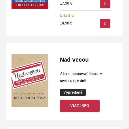
17.90
€
E-kniha
14.90
€
Nad vecou
Ako si upratovať doma, v
mysli a aj v duši
Vypredané
VIAC INFO