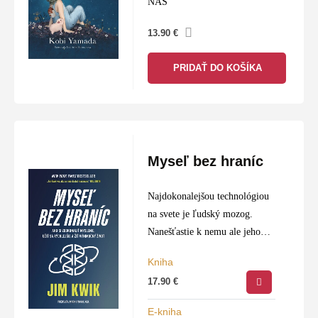
NÁS
13.90
€
PRIDAŤ DO KOŠÍKA
Myseľ bez hraníc
Najdokonalejšou technológiou
na svete je ľudský mozog.
Nanešťastie k nemu ale jeho
užívatelia nedostávajú
Kniha
príručku. Preto Jim Kwik,
17.90
€
najznámejší tréner mozgu,
prichádza s knihou o tom, ako
E-kniha