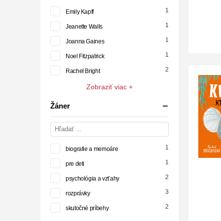
1
Emily Kapff
1
Jeanette Walls
1
Joanna Gaines
1
Noel Fitzpatrick
2
Rachel Bright
Zobraziť viac +
Žáner
1
biografie a memoáre
1
pre deti
2
psychológia a vzťahy
3
rozprávky
2
skutočné príbehy