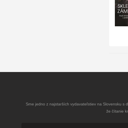
Sme jedno z najstarších vydavateľstiev na Slovensku s dl
že čítanie k