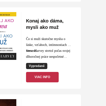
Konaj ako dáma,
mysli ako muž
Čo si muži skutočne myslia o
láske, vzťahoch, intímnostiach a
vernosti.
Steve Harvey stretol počas svojej
dlhoročnej práce nespočetné
množstvo žien, či už
Vypredané
prostredníctvom rubriky svojho
programu nazvanej „Jahodové
VIAC INFO
listy“, alebo…