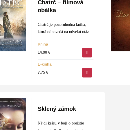
Chatrč – filmová
obálka
Chatrč je pozoruhodná kniha,
ktorá odpovedá na odvekú otázku
ľudstva: Ak je Boh všemocný,
Kniha
prečo nespraví poriadok s
14.90
€
bolesťou a zlom tohto sveta? Na
túto otázku odpovedá Young so
E-kniha
znepokojujúcou…
7.75
€
Sklený zámok
Nájdi krásu v boji o prežitie