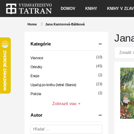
DOMOV
KNIHY
KNIHY V ZĽA
Home
Jana Kantorová-Báliková
Jan
Kategórie
(10)
Vianoce
(45)
Oriezky
(2)
Eseje
(23)
Upaľuj po knihu (letné čítanie)
(2)
Poézia
Zobraziť viac +
Autor