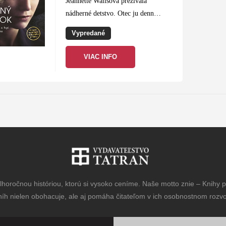
Jeannette Wallsová prežívala
nádherné detstvo. Otec ju denne
unášal do rozprávkového sveta, k
Vypredané
nohám jej kládol hviezdy z neba
a sľuboval sklený zámok.
VIAC INFO
Nevadilo jej,…
horočnou históriou, ktorú si vysoko ceníme. Naše motto znie – Knihy pr
níh nielen obohacuje, ale aj pomáha čitateľom v ich osobnostnom rozvoj