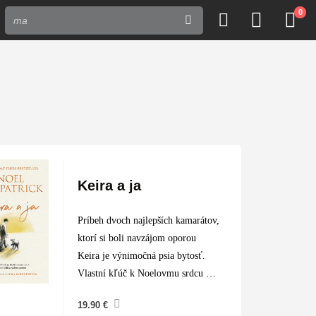
0
Keira a ja
Príbeh dvoch najlepších kamarátov,
ktorí si boli navzájom oporou
Keira je výnimočná psia bytosť.
Vlastní kľúč k Noelovmu srdcu od
chvíle, keď ju zazrel po prvý raz.
19.90
€
Je to preto, lebo…