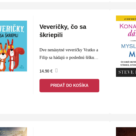
Veveričky, čo sa
škriepili
Dve nenásytné veveričky Vratko a
Filip sa hádajú o poslednú šišku
roka. Jedna veverička má bohaté
14.90
€
zásoby, druhá pre vlastnú
nezodpovednosť nemá nič a je
PRIDAŤ DO KOŠÍKA
hladná. V škriepke prekonajú
mnohé…