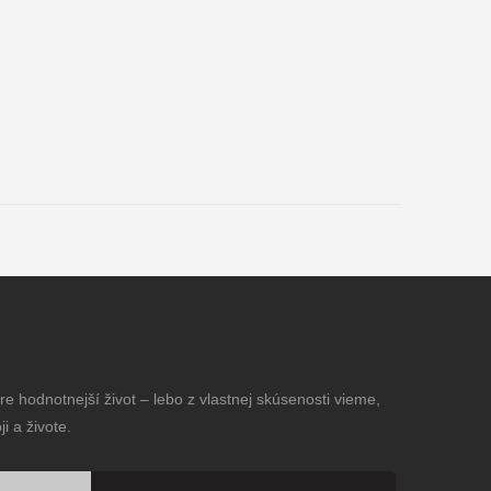
e hodnotnejší život – lebo z vlastnej skúsenosti vieme,
i a živote.