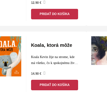
12.90
€
PRIDAŤ DO KOŠÍKA
Koala, ktorá môže
Koala Kevin žije na strome, kde
má všetko, čo k spokojnému životu
potrebuje. Celé dni len chrumká
14.90
€
listy a spí. Nechce skúsiť nič nové
a svet tam dole ho desí,…
PRIDAŤ DO KOŠÍKA