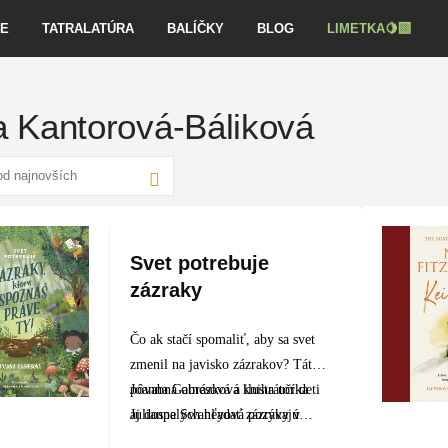
VE
TATRALATÚRA
BALÍČKY
BLOG
LIMETKA🍋‍🟩
a Kantorová-Báliková
Svet potrebuje
zázraky
Čo ak stačí spomaliť, aby sa svet
zmenil na javisko zázrakov? Táto
pôvabná obrázková kniha učí deti
Joanna Gainesová a ilustrátorka
aj dospelých hľadať zázraky v
Julianna Swaneyová pozývajú…
každom okamihu.