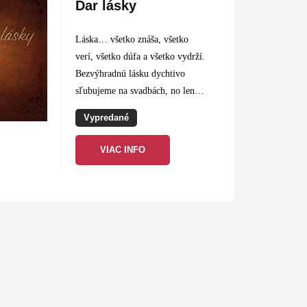
Dar lásky
Láska… všetko znáša, všetko
verí, všetko dúfa a všetko vydrží.
Bezvýhradnú lásku dychtivo
sľubujeme na svadbách, no len
zriedka ju praktizujeme v
Vypredané
skutočnom živote. V dôsledku
toho v našom domove
VIAC INFO
romantické…