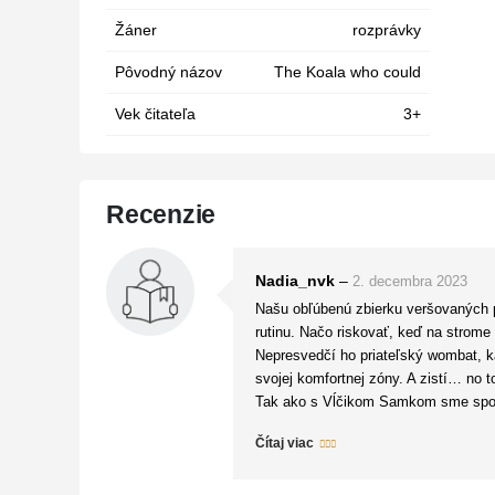
Žáner
rozprávky
Pôvodný názov
The Koala who could
Vek čitateľa
3+
Recenzie
Nadia_nvk
–
2. decembra 2023
Našu obľúbenú zbierku veršovaných prí
rutinu. Načo riskovať, keď na strome
Nepresvedčí ho priateľský wombat, 
svojej komfortnej zóny. A zistí… no
Tak ako s Vĺčikom Samkom sme spozná
svoje mláďatká vo vakoch, wombato
Čítaj viac
Deti sa opäť nadchýnali vtipnými a ro
série, ktorá je mimochodom stále na
Tieto milé zvieracie príbehy si užijú 