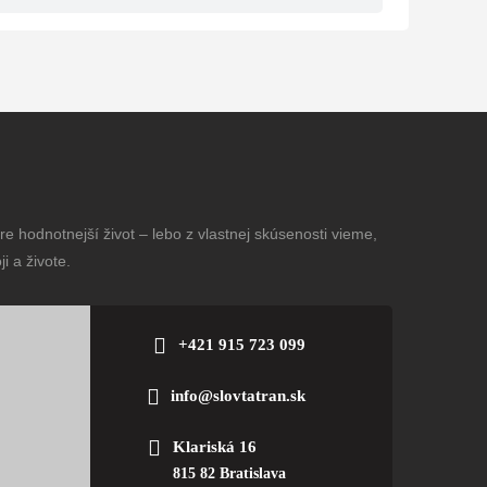
e hodnotnejší život – lebo z vlastnej skúsenosti vieme,
i a živote.
+421 915 723 099
info@slovtatran.sk
Klariská 16
815 82 Bratislava