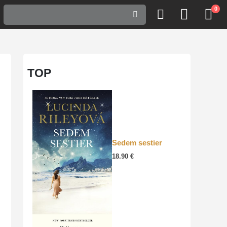
0
TOP
Sedem sestier
18.90
€