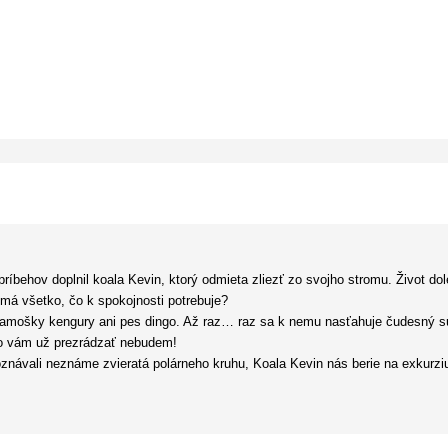
behov doplnil koala Kevin, ktorý odmieta zliezť zo svojho stromu. Život dole 
 má všetko, čo k spokojnosti potrebuje?
kamošky kengury ani pes dingo. Až raz… raz sa k nemu nasťahuje čudesný s
 to vám už prezrádzať nebudem!
vali neznáme zvieratá polárneho kruhu, Koala Kevin nás berie na exkurziu
m, dingom, vačicou…
zkošnými obrázkami a mimoriadne ich pobavilo, keď zistili, že Kevin má v kni
ším top miláčikom.
najviac 4-5ročné deti, ale vždy ich čítajú aj moji veľkáči, len čo ich doma vyb