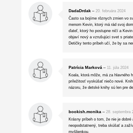
to zaujalo 🙂
DadaDrdak
–
20. februára 2024
Často sa bojíme rôznych zmien vo svo
menom Kevin, ktorý má rád svoj domče
ďateľ, ktorý ho postupne ničí a Kevi
objaví nový a vzrušujúci svet s priate
Detičky tento príbeh učí, že by sa ne
Patrícia Marková
–
11. júla 2024
Koala, ktorá môže, má za hlavného h
príležitosť vyskúšať niečo nové. Knih
názoru, že detské knihy sú len pre det
bookish.monika
–
28. septembra 
Krásny príbeh o tom, že nie je dobré 
neopodstatnený, treba skúšať a zažív
myšlienkou.