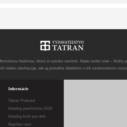
horočnou históriou, ktorú si vysoko ceníme. Naše motto znie – Knihy pr
níh nielen obohacuje, ale aj pomáha čitateľom v ich osobnostnom rozvoj
Informácie
Tatran Podcast
Katalóg jeseň/zima 2025
Katalóg kníh pre deti
Napíšte nám