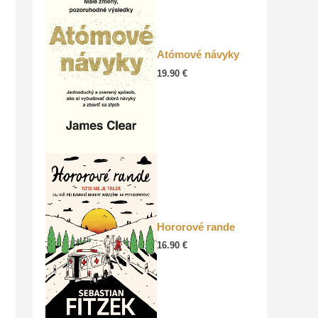
Atómové návyky
19.90
€
Hororové rande
16.90
€