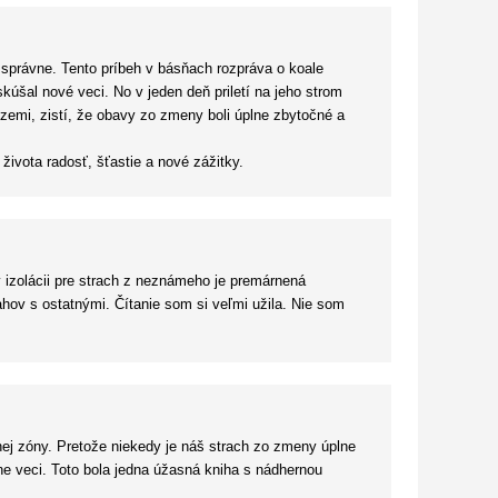
 správne. Tento príbeh v básňach rozpráva o koale
úšal nové veci. No v jeden deň priletí na jeho strom
zemi, zistí, že obavy zo zmeny boli úplne zbytočné a
života radosť, šťastie a nové zážitky.
 izolácii pre strach z neznámeho je premárnená
ťahov s ostatnými. Čítanie som si veľmi užila. Nie som
tnej zóny. Pretože niekedy je náš strach zo zmeny úplne
sne veci. Toto bola jedna úžasná kniha s nádhernou