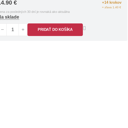
14.90
€
+14 krokov
= zľava 1.40 €
ena za posledných 30 dní je rovnaká ako aktuálna
Na sklade
PRIDAŤ DO KOŠÍKA