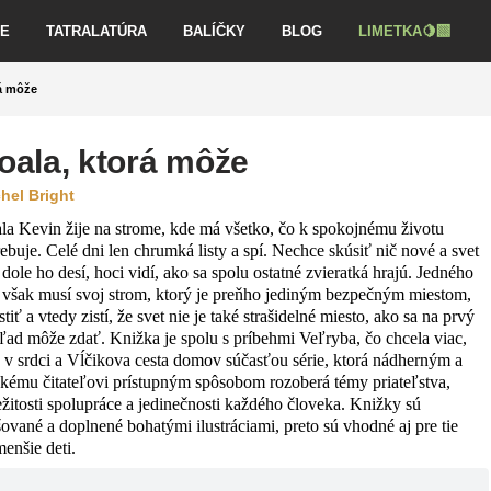
VE
TATRALATÚRA
BALÍČKY
BLOG
LIMETKA🍋‍🟩
rá môže
oala, ktorá môže
hel Bright
la Kevin žije na strome, kde má všetko, čo k spokojnému životu
rebuje. Celé dni len chrumká listy a spí. Nechce skúsiť nič nové a svet
dole ho desí, hoci vidí, ako sa spolu ostatné zvieratká hrajú. Jedného
 však musí svoj strom, ktorý je preňho jediným bezpečným miestom,
tiť a vtedy zistí, že svet nie je také strašidelné miesto, ako sa na prvý
ľad môže zdať. Knižka je spolu s príbehmi Veľryba, čo chcela viac,
 v srdci a Vĺčikova cesta domov súčasťou série, ktorá nádherným a
skému čitateľovi prístupným spôsobom rozoberá témy priateľstva,
ežitosti spolupráce a jedinečnosti každého človeka. Knižky sú
šované a doplnené bohatými ilustráciami, preto sú vhodné aj pre tie
menšie deti.