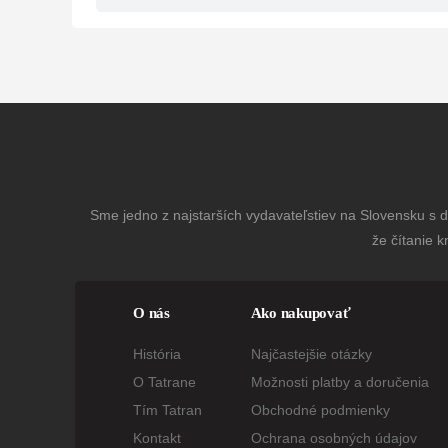
Sme jedno z najstarších vydavateľstiev na Slovensku s dl
že čítanie k
O nás
Ako nakupovať
História
Najčastejšie otázky
O Tatrane
Možnosti platby a doručenia
Tím Tatran
Obchodné podmienky
Kontakt
Ochrana osobných údajov