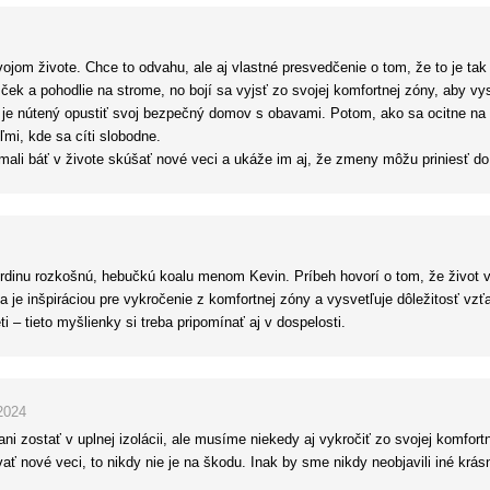
jom živote. Chce to odvahu, ale aj vlastné presvedčenie o tom, že to je tak
k a pohodlie na strome, no bojí sa vyjsť zo svojej komfortnej zóny, aby vysk
n je nútený opustiť svoj bezpečný domov s obavami. Potom, ako sa ocitne na 
ľmi, kde sa cíti slobodne.
mali báť v živote skúšať nové veci a ukáže im aj, že zmeny môžu priniesť do 
rdinu rozkošnú, hebučkú koalu menom Kevin. Príbeh hovorí o tom, že život v
a je inšpiráciou pre vykročenie z komfortnej zóny a vysvetľuje dôležitosť vz
i – tieto myšlienky si treba pripomínať aj v dospelosti.
2024
ani zostať v uplnej izolácii, ale musíme niekedy aj vykročiť zo svojej komfor
ať nové veci, to nikdy nie je na škodu. Inak by sme nikdy neobjavili iné krá