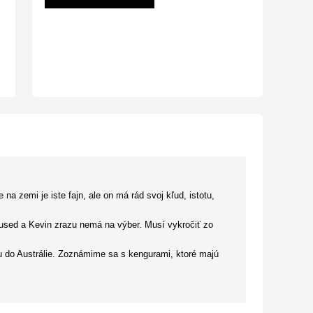
na zemi je iste fajn, ale on má rád svoj kľud, istotu,
used a Kevin zrazu nemá na výber. Musí vykročiť zo
 do Austrálie. Zoznámime sa s kengurami, ktoré majú
žnici na strome Leva v srdci – jednu z knižiek tejto
alíme. Koalu Kevina sme čítali aj psovi, a vyzeral, že ho