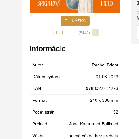
C
UKÁŽKA
(5442)
Informácie
Autor
Rachel Bright
Dátum vydania
01.03.2023
EAN
9788022214223
Formát
240 x 300 mm
Počet strán
32
Preklad
Jana Kantorová-Báliková
Väzba
pevná väzba bez prebalu