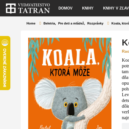
DOMOV
KNIHY
KNIHY V ZĽA
Home
Beletria
,
Pre deti a mládež
,
Rozprávky
Koala, kto
K
Rac
Koa
pot
tam 
dňa
opus
poh
Lev
det
dôl
ver
naj