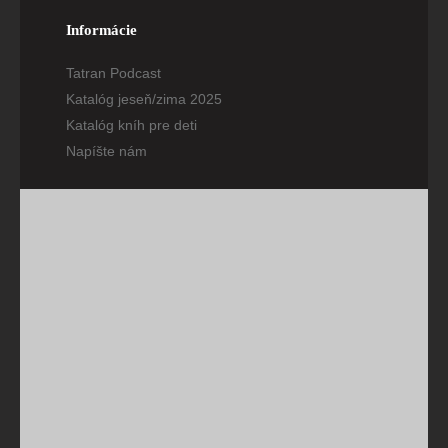
Informácie
Tatran Podcast
Katalóg jeseň/zima 2025
Katalóg kníh pre deti
Napíšte nám