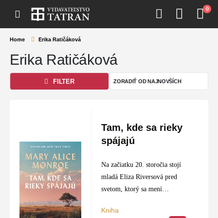
0
Home
Erika Ratičáková
Erika Ratičáková
FILTER
Tam, kde sa rieky
spájajú
Na začiatku 20. storočia stojí
mladá Eliza Riversová pred
svetom, ktorý sa mení
rýchlejšie než prúdy riek v jej
Kniha
milovanej Južnej Karolíne.