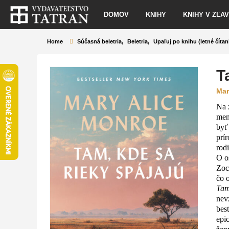
DOMOV
KNIHY
KNIHY V ZĽA
Home
Súčasná beletria
,
Beletria
,
Upaľuj po knihu (letné čítan
T
Mar
Na 
men
byť
prí
rod
O o
Zoc
čo 
Tam
nev
bes
epi