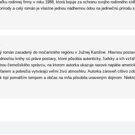
u rodinnej firmy v roku 1988, ktorá bojuje za ochranu svojho rodinného síd
rírody a celý román je vlastne jednou nádhernou ódou na jedinečnú prírodu s
aj búrky sa stávajú samostatnými – a dôležitými – postavami. Každá kapito
to prostredia.
 – tvrdohlavá, vášnivá, milujúca slobodu a hlboko zviazaná s prostredím, v kt
vými stereotypmi tak trochu neveriacky a dosť pobúrene. Ako si dovolila spol
ochrany prírody, rodinného dedičstva a očakávaní, ženskej nezávislosti, rasi
6
 a nepôsobí nútene alebo nasilu.
cký román zasadený do močaristého regiónu v Južnej Karolíne. Hlavnou postavo
 viacgeneračné rodinné ságy a prostredie, ktoré vás pohltí, Rieky si určite pr
dnosťou knihy sú práve postavy, ktoré pôsobia autenticky, ľudsky a ich vzťa
 prvá kniha v duológii, takže viacero vecí zostáva nedovysvetlených alebo n
érou černošského správcu, na ktorom autorka ukazuje rasové napätie americké
fariem a pobrežia vytvárajú veľmi živú atmosféru. Autorka zároveň citlivo zob
ak trpí pomalším tempom a občas na mňa pôsobila unaveným dojmom. Niektor
motívny a ambiciózny román, ktorý ocenia najmä milovníci rodinných ság, hist