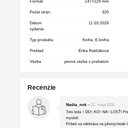
Formát
147×229 mm
Počet strán
320
Dátum
11.03.2026
vydania
Typ produktu
Kniha, E-kniha
Preklad
Erika Ratičáková
Väzba
pevná väzba s prebalom
Recenzie
Nadia_nvk
–
21. mája 2026
Toto bola ✨DO✨KO✨NA✨LOSŤ! Presne te
myslieť.
Príbeh sa odohráva na juhovýchode U