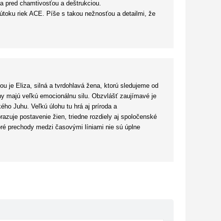
la pred chamtivosťou a deštrukciou.
útoku riek ACE. Píše s takou nežnosťou a detailmi, že
la navyše začína krátkym zoznámením sa s nejakým
orom žije. Ako niekto, kto vyrastal takmer o sto rokov
očnosť byť voči ženám tak predpojatá?!
zmu a segregácie, generačných konfliktov aj vojny. Všetko
u je Eliza, silná a tvrdohlavá žena, ktorú sledujeme od
ečítajte. A nezlaknite sa, keď koniec bude úplne
hy majú veľkú emocionálnu silu. Obzvlášť zaujímavé je
evyriešených. Budúci rok by sme sa mali dočkať
ho Juhu. Veľkú úlohu tu hrá aj príroda a
razuje postavenie žien, triedne rozdiely aj spoločenské
é prechody medzi časovými líniami nie sú úplne
órie a atmosférických príbehov.