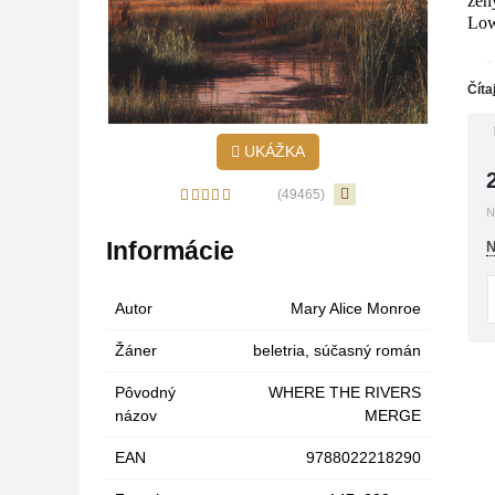
žen
Low
„L
Mo
Číta
UKÁŽKA
(49465)
„
N
po
d
Informácie
N
Autor
Mary Alice Monroe
Žáner
beletria
,
súčasný román
„
Pôvodný
WHERE THE RIVERS
názov
MERGE
a
EAN
9788022218290