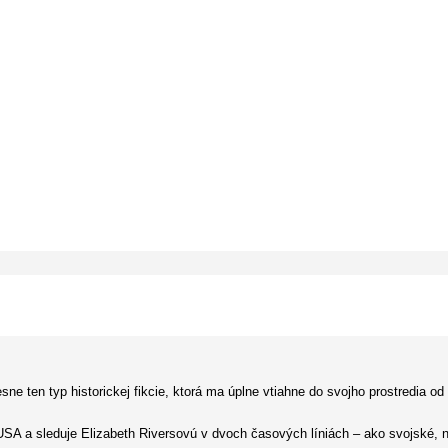
n typ historickej fikcie, ktorá ma úplne vtiahne do svojho prostredia od 
SA a sleduje Elizabeth Riversovú v dvoch časových líniách – ako svojské, ne