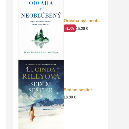
Odvaha byť neobľúbený
-15%
15.20
€
Sedem sestier
18.90
€