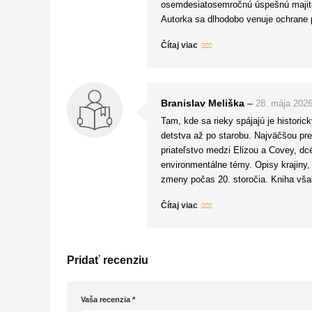
osemdesiatosemročnú úspešnú majiteľk
Autorka sa dlhodobo venuje ochrane p
rieky, staré duby, vtáky a dokonca 
Čítaj viac
vtákom, rastlinkou či chrobákom z toh
Elizabeth je sympatická silná hrdinka
neskôr, som sledovala jej boj s rodo
V tejto knihe nájdete všetko – tému 
Branislav Meliška
–
28. mája 202
je pritom prirodzene votkané do deja,
Tam, kde sa rieky spájajú je histori
Ak máte radi bohato vrstvené príbehy,
detstva až po starobu. Najväčšou pre
nedokončený – to len preto, že je to
priateľstvo medzi Elizou a Covey, dc
pokračovania ✊
environmentálne témy. Opisy krajiny, 
zmeny počas 20. storočia. Kniha vš
plynulé. Napriek tomu ide o silný, e
Čítaj viac
Pridať recenziu
Vaša recenzia
*