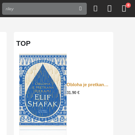
0
TOP
Obloha je pretkaná riekami
31.90
€