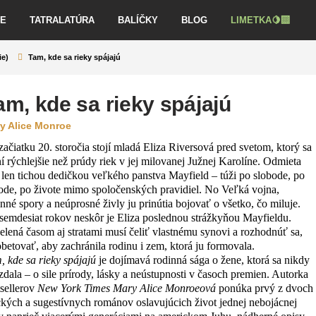
VE
TATRALATÚRA
BALÍČKY
BLOG
LIMETKA🍋‍🟩
ie)
Tam, kde sa rieky spájajú
am, kde sa rieky spájajú
y Alice Monroe
začiatku 20. storočia stojí mladá Eliza Riversová pred svetom, ktorý sa
í rýchlejšie než prúdy riek v jej milovanej Južnej Karolíne. Odmieta
 len tichou dedičkou veľkého panstva Mayfield – túži po slobode, po
rode, po živote mimo spoločenských pravidiel. No Veľká vojna,
inné spory a neúprosné živly ju prinútia bojovať o všetko, čo miluje.
semdesiat rokov neskôr je Eliza poslednou strážkyňou Mayfieldu.
elená časom aj stratami musí čeliť vlastnému synovi a rozhodnúť sa,
obetovať, aby zachránila rodinu i zem, ktorá ju formovala.
, kde sa rieky spájajú
je dojímavá rodinná sága o žene, ktorá sa nikdy
zdala – o sile prírody, lásky a neústupnosti v časoch premien. Autorka
tsellerov
New York Times
Mary Alice Monroeová
ponúka prvý z dvoch
ckých a sugestívnych románov oslavujúcich život jednej nebojácnej