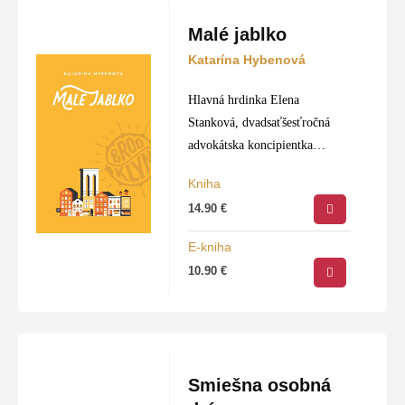
Malé jablko
Katarína Hybenová
Hlavná hrdinka Elena
Stanková, dvadsaťšesťročná
advokátska koncipientka
z Bratislavy, je na stáži v New
Kniha
Yorku. V Brooklyne v štvrti
14.90
€
Bushwick si s priateľkou nájdu
prenájom neďaleko kaviarničky
E-kniha
s názvom Malé jablko, útulné
10.90
€
prostredie s kapučínom
a príjemným baristom…
Smiešna osobná