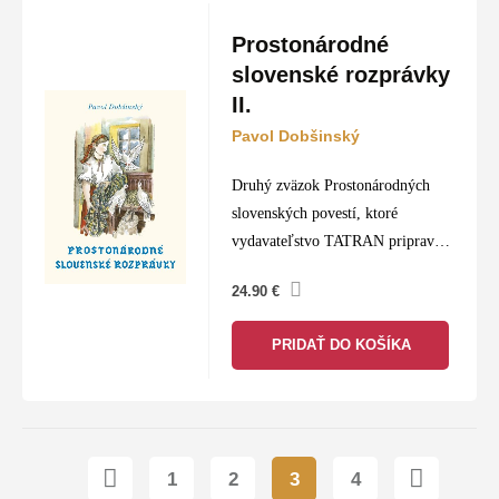
Prostonárodné
slovenské rozprávky
II.
Pavol Dobšinský
Druhý zväzok Prostonárodných
slovenských povestí, ktoré
vydavateľstvo TATRAN pripravilo
pri príležitosti sedemdesiateho
24.90
€
výročia svojho založenia, prináša
dvadsaťsedem rozprávok, ktoré
PRIDAŤ DO KOŠÍKA
pôvodne vyšli v Slovenských
povestiach Augusta Horislava
Škultétyho a Pavla Dobšinského…
1
2
3
4