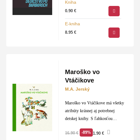
Kniha
najvýznamnejšieho muža v
0.90
€
krajine. Dvadsaťštyrihodinová
permanentná pohotovosť pri
E-kniha
jedinom klientovi ho postupne
8.95
€
pripraví o viac ako…
Maroško vo
Vtáčikove
M.A. Jerský
Maroško vo Vtáčikove má všetky
atribúty krásnej aj potrebnej
detskej knihy. S ľahkosťou
zveršovaný a dobre zapamätateľný
-89%
16.90
€
1.90
€
príbeh nám predstaví našich