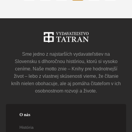
Sme jedno z najstarších vydavateľstiev na
Slovensku s dlhoročnou históriou, ktorú si vysoko
ceníme. Naše motto znie – Knihy pre hodnotnejší
život – lebo z vlastnej skúsenosti vieme, že čítanie
kníh nielen obohacuje, ale aj pomáha čitateľom v ich
osobnostnom rozvoji a živote.
O nás
História