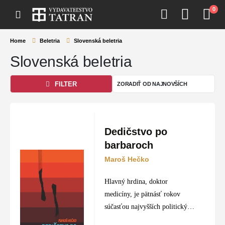
0
Home
Beletria
Slovenská beletria
Slovenská beletria
FILTER
Dedičstvo po
barbaroch
Maroš Hečko
Hlavný hrdina, doktor
medicíny, je pätnásť rokov
súčasťou najvyšších politických
kruhov ako osobný lekár