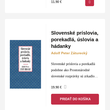
11.90
€
Slovenské príslovia,
porekadlá, úslovia a
hádanky
Adolf Peter Záturecký
Slovenské príslovia a porekadlá
podobne ako Prostonárodné
slovenské rozprávky sú zrkadlom
bohatosti slovenského jazyka. Ich
19.90
€
autor Adolf Peter Záturecký,
potomok starej slovenskej rodiny,
PRIDAŤ DO KOŠÍKA
ktorá v dejinách národa zohrala
významnú úlohu,…