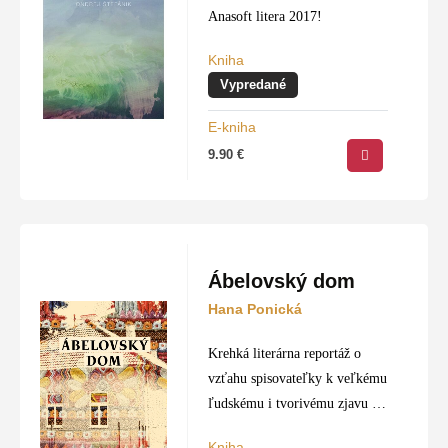
Anasoft litera 2017!
Kniha
Vypredané
E-kniha
9.90
€
Ábelovský dom
Hana Ponická
Krehká literárna reportáž o
vzťahu spisovateľky k veľkému
ľudskému i tvorivému zjavu v
slovenskej literatúre
Kniha