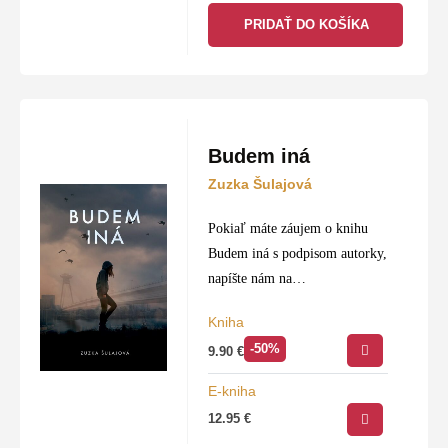
najvýznamnejších spevavcov a
PRIDAŤ DO KOŠÍKA
poučí nás, aké sú vtáčiky
zraniteľné….
Budem iná
Zuzka Šulajová
Pokiaľ máte záujem o knihu
Budem iná s podpisom autorky,
napíšte nám na
info@slovtatran.sk
.
Kniha
-50%
9.90
€
E-kniha
12.95
€