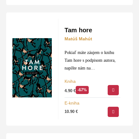
Tam hore
Matúš Mahút
Pokiaľ máte záujem o knihu
Tam hore s podpisom autora,
napíšte nám na
info@slovtatran.sk
.
Kniha
-67%
4.90
€
E-kniha
10.90
€