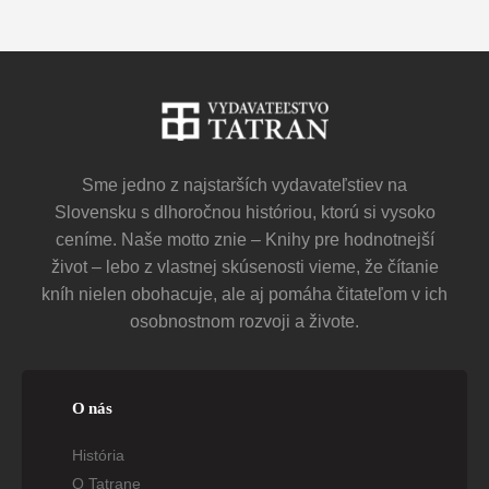
Sme jedno z najstarších vydavateľstiev na
Slovensku s dlhoročnou históriou, ktorú si vysoko
ceníme. Naše motto znie – Knihy pre hodnotnejší
život – lebo z vlastnej skúsenosti vieme, že čítanie
kníh nielen obohacuje, ale aj pomáha čitateľom v ich
osobnostnom rozvoji a živote.
O nás
História
O Tatrane