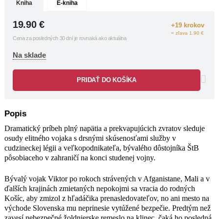
Kniha
E-kniha
vytúžené bezpečie. Predtým než zavesí
nebezpečné žoldnierske remeslo na
19.90
€
+19 krokov
klinec, čaká ho posledná, dosiaľ
= zľava 1.90 €
nedokončená úloha. Nemá na výber.
Cena za posledných 30 dní je rovnaká ako aktuálna
Jeho cesty sa opakovane skrížia s
Na sklade
veľkopodnikateľom Kogelom, ktorý
po Zamatovej revolúcii rýchlo naskočil
na vlak smerujúci do kapitalizmu,
PRIDAŤ DO KOŠÍKA
bohato zúročiac zahraničné konexie
získané v službách Štátnej bezpečnosti.
Obom ide o život. Kto z nich prežije?
Popis
Dramatický príbeh plný napätia a prekvapujúcich zvratov sleduje
osudy elitného vojaka s drsnými skúsenosťami služby v
cudzineckej légii a veľkopodnikateľa, bývalého dôstojníka ŠtB
pôsobiaceho v zahraničí na konci studenej vojny.
Bývalý vojak Viktor po rokoch strávených v Afganistane, Mali a v
ďalších krajinách zmietaných nepokojmi sa vracia do rodných
Košíc, aby zmizol z hľadáčika prenasledovateľov, no ani mesto na
východe Slovenska mu neprinesie vytúžené bezpečie. Predtým než
zavesí nebezpečné žoldnierske remeslo na klinec, čaká ho posledná,