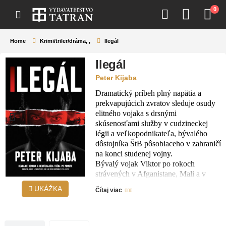
0
Home
Krimi/triler/dráma
,
,
Ilegál
Ilegál
Peter Kijaba
Dramatický príbeh plný napätia a
prekvapujúcich zvratov sleduje osudy
elitného vojaka s drsnými
skúsenosťami služby v cudzineckej
légii a veľkopodnikateľa, bývalého
dôstojníka ŠtB pôsobiaceho v zahraničí
na konci studenej vojny.
Bývalý vojak Viktor po rokoch
strávených v Afganistane, Mali a v
ďalších krajinách zmietaných
UKÁŽKA
Čítaj viac
nepokojmi sa vracia do rodných Košíc,
aby zmizol z hľadáčika
prenasledovateľov, no ani mesto na
východe Slovenska mu neprinesie