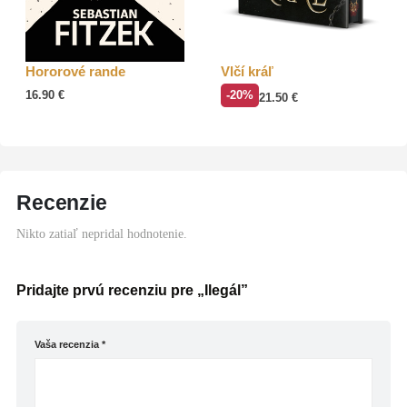
Hororové rande
Vlčí kráľ
16.90
€
-20%
21.50
€
Recenzie
Nikto zatiaľ nepridal hodnotenie.
Pridajte prvú recenziu pre „Ilegál”
Vaša recenzia
*