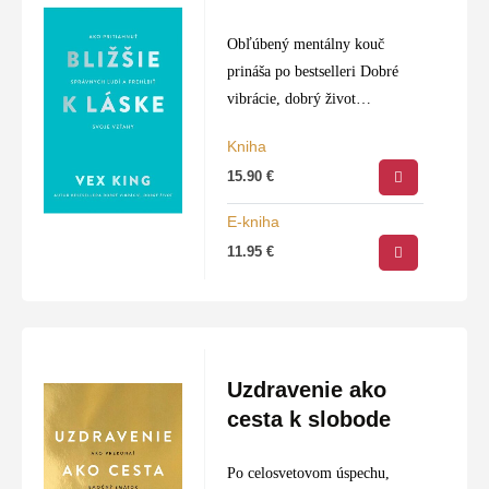
Obľúbený mentálny kouč
prináša po bestselleri Dobré
vibrácie, dobrý život
efektívneho sprievodcu, ako si
Kniha
do života pritiahnuť správnych
15.90
€
ľudí a vybudovať, udržať
a prehĺbiť
E-kniha
zmysluplné medziľudské
11.95
€
vzťahy.
Uzdravenie ako
cesta k slobode
Po celosvetovom úspechu,