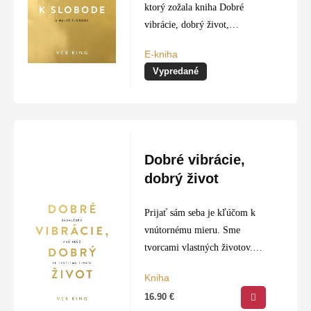
ktorý zožala kniha Dobré
vibrácie, dobrý život,
pokračuje mentálny kouč Vex
E-kniha
King v šírení pozitívnej energie
Vypredané
a umenia sebalásky. So svojimi
čitateľmi sa delí o pôsobivú
techniku…
Dobré vibrácie,
dobrý život
Prijať sám seba je kľúčom k
vnútornému mieru. Sme
tvorcami vlastných životov.
Máme to vo vlastných rukách.
Kniha
Ak si zvolíme správnu cestu,
16.90
€
môžeme dospieť k cieľu. Vex