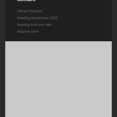
Tatran Podcast
Katalóg jeseň/zima 2025
Katalóg kníh pre deti
Napíšte nám