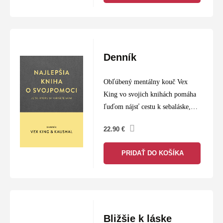
Denník
Obľúbený mentálny kouč Vex
King vo svojich knihách pomáha
ľuďom nájsť cestu k sebaláske,
zmyslupným vzťahom a šťastiu.
22.90
€
Teraz svojim čitateľom prináša
ďalší kľúč k naplnenému životu,
PRIDAŤ DO KOŠÍKA
ktorý vytvoril spolu…
Bližšie k láske