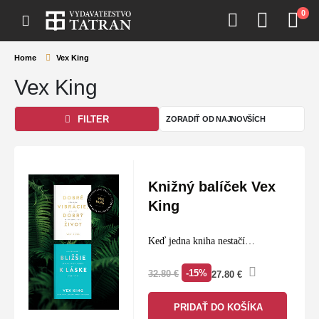
0
Home
Vex King
Vex King
FILTER
Knižný balíček Vex
King
Keď jedna kniha nestačí…
-15%
32.80
€
27.80
€
PRIDAŤ DO KOŠÍKA